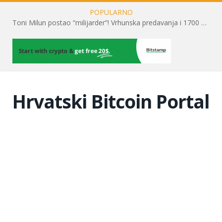
POPULARNO
Toni Milun postao “milijarder”! Vrhunska predavanja i 1700 posjetitelja obilježili su mjesec financijske pismenosti
Hrvatski Bitcoin Portal