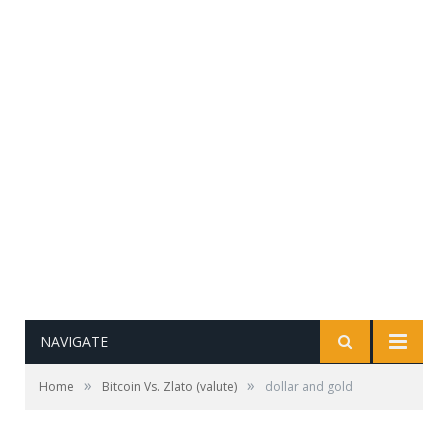
NAVIGATE
»
»
Home
Bitcoin Vs. Zlato (valute)
dollar and gold