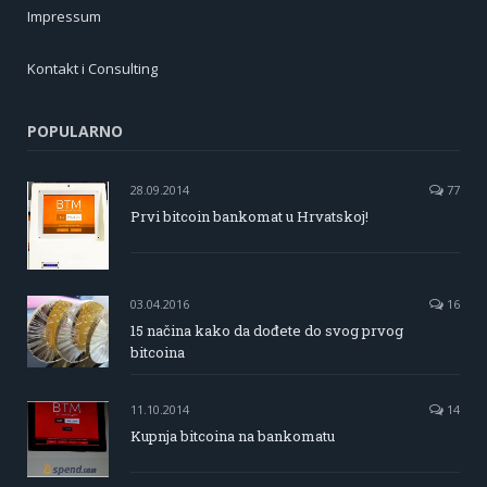
Impressum
Kontakt i Consulting
POPULARNO
28.09.2014
77
Prvi bitcoin bankomat u Hrvatskoj!
03.04.2016
16
15 načina kako da dođete do svog prvog
bitcoina
11.10.2014
14
Kupnja bitcoina na bankomatu