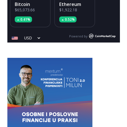
Bitcoin
Ethereum
$65,073.66
$1,922.18
0.41%
0.52%
Powered by