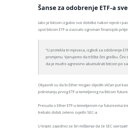
Šanse za odobrenje ETF-a sve
Iako je bitcoin izgubio sve dobitke nakon vijesti i p
spot bitcoin ETF-a izazvalo ogroman financijski prilj
“U protekla tri mjeseca, izgledi za odobrenje ETF-
promjenu. Vjerujemo da tržište čini grešku. Čini
da je mudro agresivno akumulirati bitcoin po sa
Objasnili su da bi Ether mogao slijediti sličan put kao
pokretanju prvog ETF-a temeljenog na Bitcoin future
Presuda o Ether ETF-u temeljenom na futuresima tre
trebalo dobiti zeleno svjetlo SEC-a.
U kripto zajednici se širi mišljenje da će SEC vjero