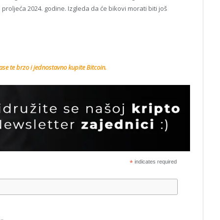
roljeća 2024. godine. Izgleda da će bikovi morati biti još
se te brzo i jednostavno kupite Bitcoin.
*
indicates required