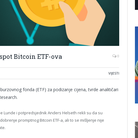
 spot Bitcoin ETF-ova
0
VIJESTI
burzovnog fonda (ETF) za podizanje cijena, tvrde analitičari
Research.
Vetle Lunde i potpredsjednik Anders Helseth rekli su da su
obrenje promptnog Bitcoin ETF-a, ali to se mišljenje nije
ute.