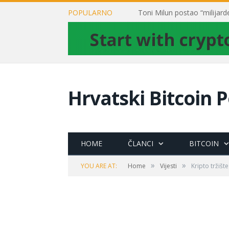
POPULARNO
Hrvatski Bitcoin P
HOME
ČLANCI
BITCOIN
»
»
YOU ARE AT:
Home
Vijesti
Kripto tržišt