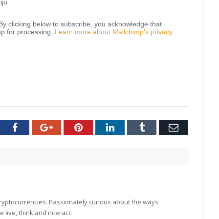
iju
y clicking below to subscribe, you acknowledge that
mp for processing.
Learn more about Mailchimp’s privacy
tter
Facebook
Google+
Pinterest
LinkedIn
Tumblr
Email
 cryptocurrencies. Passionately curious about the ways
live, think and interact.