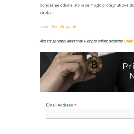
donošenje odluke, što bi se moglo protegnuti sve do p
strpljivi.
Izvor:
Cointelegraph
Ako ste spremni investirati u kripto valute posjetite
Coinba
*
Email Address