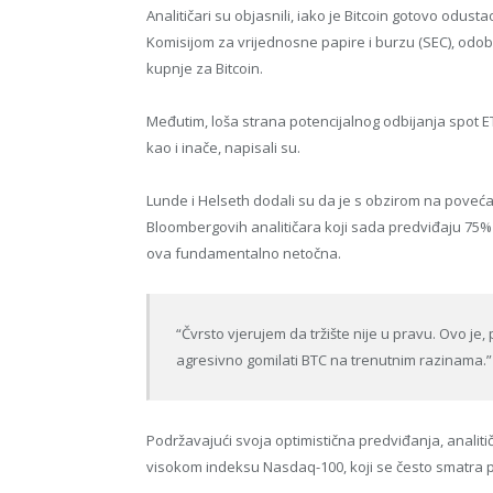
Analitičari su objasnili, iako je Bitcoin gotovo odu
Komisijom za vrijednosne papire i burzu (SEC), odobr
kupnje za Bitcoin.
Međutim, loša strana potencijalnog odbijanja spot ET
kao i inače, napisali su.
Lunde i Helseth dodali su da je s obzirom na poveća
Bloombergovih analitičara koji sada predviđaju 75%
ova fundamentalno netočna.
“Čvrsto vjerujem da tržište nije u pravu. Ovo je,
agresivno gomilati BTC na trenutnim razinama.”
Podržavajući svoja optimistična predviđanja, analiti
visokom indeksu Nasdaq-100, koji se često smatra pok