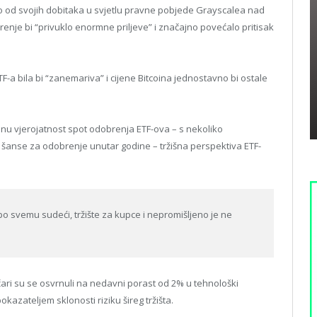
stao od svojih dobitaka u svjetlu pravne pobjede Grayscalea nad
enje bi “privuklo enormne priljeve” i značajno povećalo pritisak
F-a bila bi “zanemariva” i cijene Bitcoina jednostavno bi ostale
nu vjerojatnost spot odobrenja ETF-ova – s nekoliko
 šanse za odobrenje unutar godine – tržišna perspektiva ETF-
 po svemu sudeći, tržište za kupce i nepromišljeno je ne
čari su se osvrnuli na nedavni porast od 2% u tehnološki
azateljem sklonosti riziku šireg tržišta.