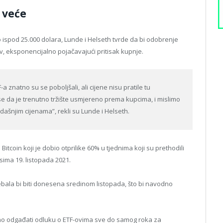
 veće
ao ispod 25.000 dolara, Lunde i Helseth tvrde da bi odobrenje
ev, eksponencijalno pojačavajući pritisak kupnje.
a znatno su se poboljšali, ali cijene nisu pratile tu
 se da je trenutno tržište usmjereno prema kupcima, i mislimo
dašnjim cijenama”, rekli su Lunde i Helseth.
 Bitcoin koji je dobio otprilike 60% u tjednima koji su prethodili
sima 19. listopada 2021.
bala bi biti donesena sredinom listopada, što bi navodno
jatno odgađati odluku o ETF-ovima sve do samog roka za