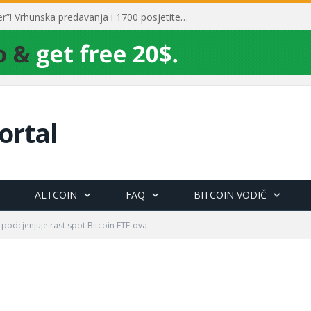
Toni Milun postao “milijarder”! Vrhunska predavanja i 1700 posjetitelja obilježili su mjesec financijske pismenosti
ortal
ALTCOIN
FAQ
BITCOIN VODIČ
e podcjenjuje rast spot Bitcoin ETF-ova