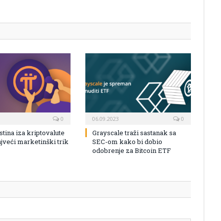
0
06.09.2023
0
Istina iza kriptovalute
Grayscale traži sastanak sa
ajveći marketinški trik
SEC-om kako bi dobio
odobrenje za Bitcoin ETF