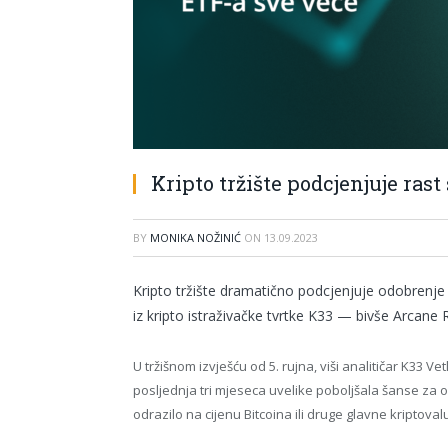
Kripto tržište podcjenjuje rast
BY
MONIKA NOŽINIĆ
ON
13.09.2023
Kripto tržište dramatično podcjenjuje odobrenje 
iz kripto istraživačke tvrtke K33 — bivše Arcane 
U tržišnom izvješću od 5. rujna, viši analitičar K33 
posljednja tri mjeseca uvelike poboljšala šanse za od
odrazilo na cijenu Bitcoina ili druge glavne kriptoval