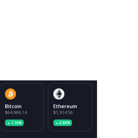
Bitcoin
Ethereum
$64,966.14
$1,914.56
1.16%
0.88%