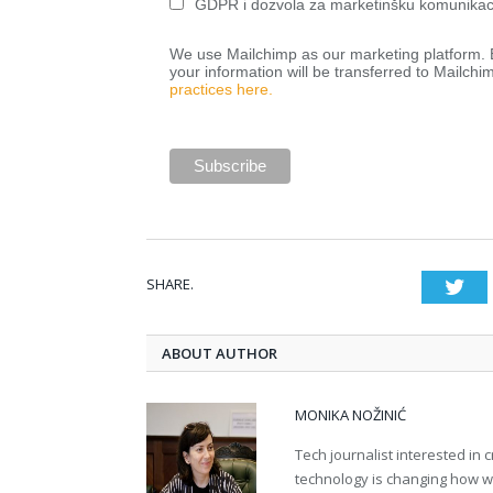
GDPR i dozvola za marketinšku komunikac
We use Mailchimp as our marketing platform. B
your information will be transferred to Mailchi
practices here.
SHARE.
Twi
ABOUT AUTHOR
MONIKA NOŽINIĆ
Tech journalist interested in
technology is changing how we 