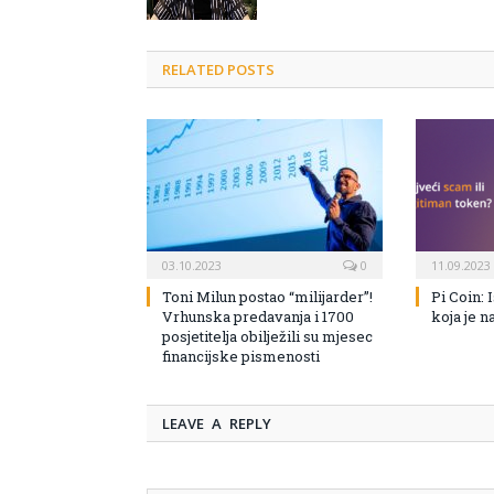
RELATED POSTS
03.10.2023
0
11.09.2023
Toni Milun postao “milijarder”!
Pi Coin: 
Vrhunska predavanja i 1700
koja je n
posjetitelja obilježili su mjesec
financijske pismenosti
LEAVE A REPLY