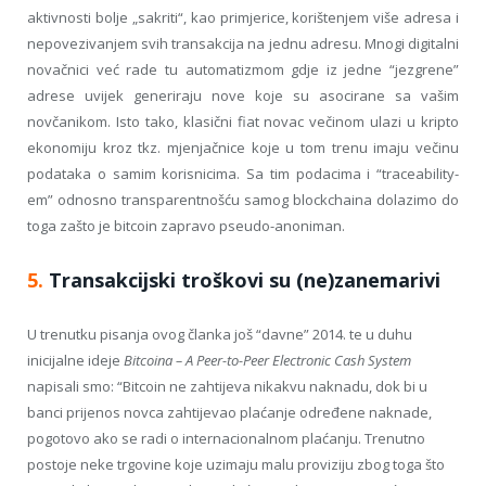
aktivnosti bolje „sakriti“, kao primjerice, korištenjem više adresa i
nepovezivanjem svih transakcija na jednu adresu. Mnogi digitalni
novačnici već rade tu automatizmom gdje iz jedne “jezgrene”
adrese uvijek generiraju nove koje su asocirane sa vašim
novčanikom. Isto tako, klasični fiat novac večinom ulazi u kripto
ekonomiju kroz tkz. mjenjačnice koje u tom trenu imaju večinu
podataka o samim korisnicima. Sa tim podacima i “traceability-
em” odnosno transparentnošću samog blockchaina dolazimo do
toga zašto je bitcoin zapravo pseudo-anoniman.
5.
Transakcijski troškovi su (ne)zanemarivi
U trenutku pisanja ovog članka još “davne” 2014. te u duhu
inicijalne ideje
Bitcoina – A Peer-to-Peer Electronic Cash System
napisali smo: “Bitcoin ne zahtijeva nikakvu naknadu, dok bi u
banci prijenos novca zahtijevao plaćanje određene naknade,
pogotovo ako se radi o internacionalnom plaćanju. Trenutno
postoje neke trgovine koje uzimaju malu proviziju zbog toga što