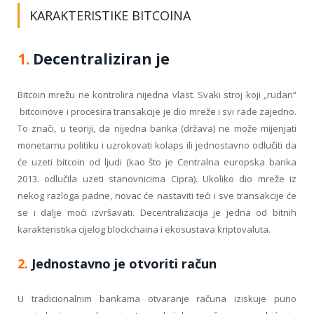
KARAKTERISTIKE BITCOINA
1.
Decentraliziran je
Bitcoin mrežu ne kontrolira nijedna vlast. Svaki stroj koji „rudari“
bitcoinove i procesira transakcije je dio mreže i svi rade zajedno.
To znači, u teoriji, da nijedna banka (država) ne može mijenjati
monetarnu politiku i uzrokovati kolaps ili jednostavno odlučiti da
će uzeti bitcoin od ljudi (kao što je Centralna europska banka
2013. odlučila uzeti stanovnicima Cipra). Ukoliko dio mreže iz
nekog razloga padne, novac će nastaviti teći i sve transakcije će
se i dalje moći izvršavati. Decentralizacija je jedna od bitnih
karakteristika cijelog blockchaina i ekosustava kriptovaluta.
2.
Jednostavno je otvoriti račun
U tradicionalnim bankama otvaranje računa iziskuje puno