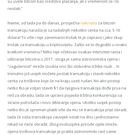
su uvele bitcoin kao sredstvo plaćanja, ali s vremenom će i to
nestati.”
Naime, od tada pa do danas, prosječna
naknada
za bitcoin
transakciju narasla je sa tadašnjih nekoliko centa na cca. 5-10
dolara! To više i nije zanemarivi trošak te je zapravo i jako skup
trošak za transakciju u kriptosvijetu. Zašto se to dogodilo u ovako
kratkom vremenu? Nitko nije očekivao ovakav intenzitet rasta i
utilizacije bitcoina u 2017. stoga je sama astronomska cijena i
“zagušenost” mreže izvukla ono što slobodno tržište nudi… Vi
trenutno još uvijek možete poslati transakciju i staviti nekoliko
centa za troškove koje će na kraju uzeti rudari. No ako postoji
netko tko je voljan staviti $1 da njegova transakcija dođe prva na
red za obradu, tada se upravo pojavila tržišna konkurencija sa
strane potrošača i novo diktiranje cijena. Ukoliko uvijek postoji
netko tko je spreman platiti više da mu se transakcija prije obradi,
tada će vaša transakcija zauvijek ostati na dnu i jednostavno
nikad se neće obradit. Zbog evolucijske prirode cijele mreže,
cijena troškova transakcije je pratila astronomski rast same