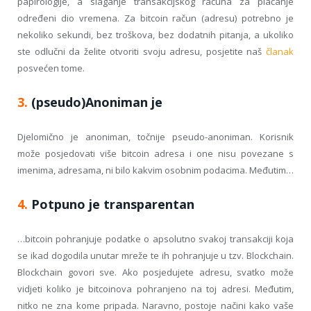
papirologije, a slaganje transakcijskog računa za plaćanje
određeni dio vremena. Za bitcoin račun (adresu) potrebno je
nekoliko sekundi, bez troškova, bez dodatnih pitanja, a ukoliko
ste odlučni da želite otvoriti svoju adresu, posjetite naš
članak
posvećen tome.
3.
(pseudo)Anoniman je
Djelomično je anoniman, točnije pseudo-anoniman. Korisnik
može posjedovati više bitcoin adresa i one nisu povezane s
imenima, adresama, ni bilo kakvim osobnim podacima. Međutim…
4.
Potpuno je transparentan
…bitcoin pohranjuje podatke o apsolutno svakoj transakciji koja
se ikad dogodila unutar mreže te ih pohranjuje u tzv. Blockchain.
Blockchain govori sve. Ako posjedujete adresu, svatko može
vidjeti koliko je bitcoinova pohranjeno na toj adresi. Međutim,
nitko ne zna kome pripada. Naravno, postoje načini kako vaše