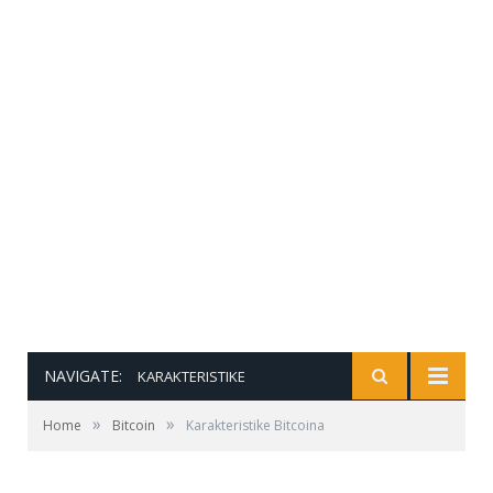
NAVIGATE:
KARAKTERISTIKE
»
»
Home
Bitcoin
Karakteristike Bitcoina