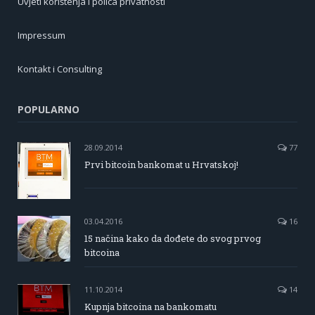
Uvjeti korištenja i polica privatnosti
Impressum
Kontakt i Consulting
POPULARNO
28.09.2014
77
Prvi bitcoin bankomat u Hrvatskoj!
03.04.2016
16
15 načina kako da dođete do svog prvog
bitcoina
11.10.2014
14
Kupnja bitcoina na bankomatu