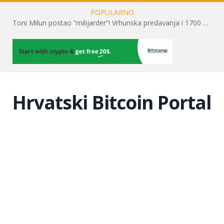
POPULARNO
Toni Milun postao “milijarder”! Vrhunska predavanja i 1700 posjetitelja obilježili su mjesec financijske pismenosti
Hrvatski Bitcoin Portal