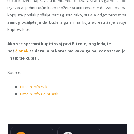
što to možete napraviti u bankama. To otvara vrata sigurnosti kod
trgovaca. Jedini način kako možete vratiti novac je da vam osoba
kojoj ste poslali pošalje natrag. Isto tako, stavlja odgovornost na
samog pošiljatelja da bude siguran na koju adresu šalje svoje
kriptovalute.
Ako ste spremni kupiti svoj prvi Bitcoin, pogledajte
naš
članak
sa detaljnim koracima kako ga najjednostavnije
i najbrže kupiti.
Source:
Bitcoin info Wiki
Bitcoin info CoinDesk