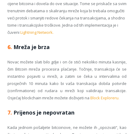
cijene bitcoina i dovela do ove situacije. Tome se priskače sa svim
trenutnim debatama o skaliranju mreže koja bi trebala omogučiti
veći protok i smanjiti redove čekanja na transakcijama, a shodno
tome i transakcijske troškove. Jedna od tih implementacija je i
čuveni
Lightning Network.
6.
Mreža je brza
Novac možete slati bilo gdje i on će stići nekoliko minuta kasnije,
čim Bitcoin mreža procesira plaćanje. Točnije, transakcija će se
instantno pojaviti u mreži, a zatim se čeka u intervalima od
prosječnih 10 minuta kako bi vaša transkacija dobila potvrde
(confirmatione) od rudara u mreži koji validiraju transakcije.
Osjećaj blockchain mreže možete doživjeti na
Block Exploreru.
7.
Prijenos je nepovratan
Kada jednom pošaljete bitcoinove, ne možete ih „opozvati“, kao