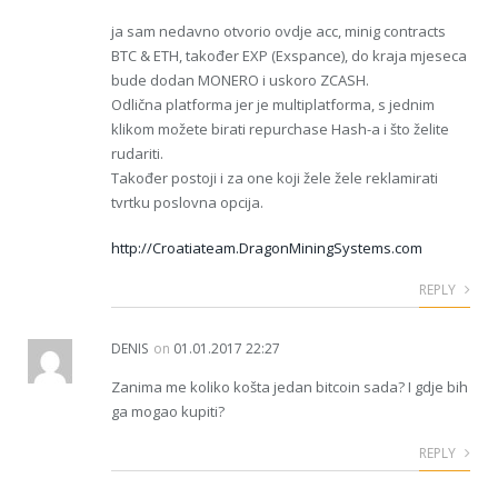
ja sam nedavno otvorio ovdje acc, minig contracts
BTC & ETH, također EXP (Exspance), do kraja mjeseca
bude dodan MONERO i uskoro ZCASH.
Odlična platforma jer je multiplatforma, s jednim
klikom možete birati repurchase Hash-a i što želite
rudariti.
Također postoji i za one koji žele žele reklamirati
tvrtku poslovna opcija.
http://Croatiateam.DragonMiningSystems.com
REPLY
DENIS
on
01.01.2017 22:27
Zanima me koliko košta jedan bitcoin sada? I gdje bih
ga mogao kupiti?
REPLY