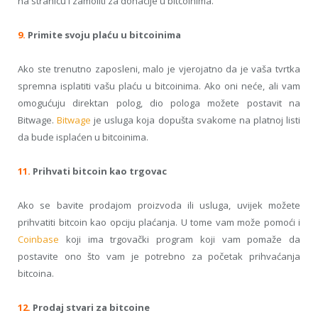
na stranicu i zamoliti za donacije u bitcoinima.
9.
Primite svoju plaću u bitcoinima
Ako ste
trenutno zaposleni
,
malo je vjerojatno
da je vaša
tvrtka
spremna
is
platiti
vašu plaću u
bitcoinima
.
Ako oni neće
,
ali vam
omogućuju
direktan
polog
,
dio
pologa
možete postavit
na
Bitwage
.
Bitwage
je usluga
koja
dopušta svakome
na
platnoj listi
da bude isplaćen u bitcoinima.
11.
Prihvati
bitcoin
kao trgovac
Ako
se bavite prodajom
proizvoda ili usluga
, uvijek možete
prihvatiti
bitcoin
kao opciju plaćanja
. U tome vam može pomoći i
Coinbase
koji
ima
trgovački
program koji
vam pomaže da
postavite
ono što
vam je potrebno
za početak
prihvaćanja
b
itcoina
.
12.
Prodaj stvari za bitcoine