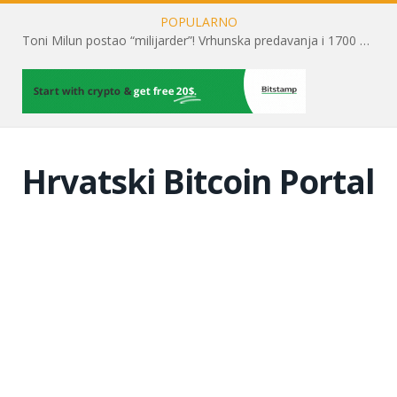
POPULARNO
Toni Milun postao “milijarder”! Vrhunska predavanja i 1700 posjetitelja obilježili su mjesec financijske pismenosti
Hrvatski Bitcoin Portal