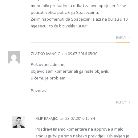
mene bilo presudno u odluci za ovu opciju jer će se
poticati velika potražnja Spacecoina.
Želim napomenuti da Spacecoin izlazi na burzu u 10.
mjesecu i to će biti veliki “BUM”
REPLY
ZLATKO IVANCIC
on
09.07.2016 05:30
Poštovani admine,
objavio sam komentar ali ga niste objavili,
u čemu je problem?
Pozdrav!
REPLY
FILIP RAFAJEC
on
23.07.2016 15:34
Pozdrav! Imamo komentare na approve a malo
smo u gužvi pa smo nekako previdjeli. Objavljen je