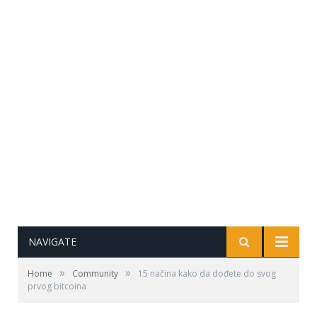
NAVIGATE
»
»
Home
Community
15 načina kako da dođete do svog
prvog bitcoina