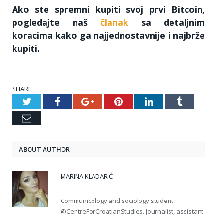
Ako ste spremni kupiti svoj prvi Bitcoin,
pogledajte naš
članak
sa detaljnim
koracima kako ga najjednostavnije i najbrže
kupiti.
SHARE.
Twitter
Facebook
Google+
Pinterest
LinkedIn
Tumblr
Email
ABOUT AUTHOR
MARINA KLADARIĆ
Communicology and sociology student
@CentreForCroatianStudies. Journalist, assistant