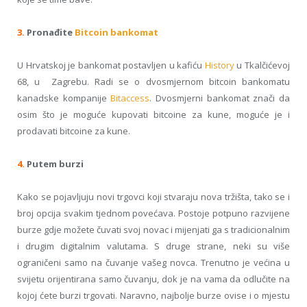
3.
Pronađite
Bitcoin
bankomat
U Hrvatskoj je bankomat postavljen u kafiću
History
u Tkalčićevoj
68, u Zagrebu. Radi se o dvosmjernom bitcoin bankomatu
kanadske kompanije
Bitaccess
. Dvosmjerni bankomat znači da
osim što je moguće kupovati bitcoine za kune, moguće je i
prodavati bitcoine za kune.
4.
Putem burzi
Kako se pojavljuju novi trgovci koji stvaraju nova tržišta, tako se i
broj opcija svakim tjednom povećava. Postoje potpuno razvijene
burze gdje možete čuvati svoj novac i mijenjati ga s tradicionalnim
i drugim digitalnim valutama. S druge strane, neki su više
ograničeni samo na čuvanje vašeg novca. Trenutno je većina u
svijetu orijentirana samo čuvanju, dok je na vama da odlučite na
kojoj ćete burzi trgovati. Naravno, najbolje burze ovise i o mjestu