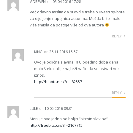
VIDREVEN
on
05.04.2016 17:28
Već odavno mislim da bi ovdje trebalo uvesti tip-bota
za dijeljenje napojnica autorima. Možda bi to imalo
više smisla da postoje više od dva autora
REPLY
KING
on
26.11.2016 15:57
Ovo je odlična slavina :)!! U poedino doba dana
malo šteka..ali je najbrži naćin da se ostvari neki
iznos.
http://biobtc.net/?ui=82557
REPLY
LULE
on
10.05.2016 09:31
Meni je ovo jedna od boljih “bitcoin slavina”
http://freebitco.in/?r=2167715