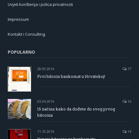
Uvjeti korištenja i polica privatnosti
Impressum
Kontakt i Consulting
POPULARNO
28.09.2014
77
Prvi bitcoin bankomat u Hrvatskoj!
03.04.2016
16
15 načina kako da dođete do svog prvog
bitcoina
11.10.2014
14
Kupnja bitcoina na bankomatu