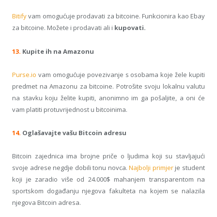
Bitify
vam
omogućuje prodavati
za
b
itcoine
. Funkcionira
kao
Ebay
za
bitcoine
. Možete i prodavati ali i
kupovati.
13.
Kupite
ih
na Amazonu
Purse.io
vam
omogućuje povezivanje
s osobama koje žele
kupiti
predmet
na Amazonu za
bitcoine
.
Potrošite svoju
lokalnu valutu
na stavku
koju želite kupiti
,
anonimno
im ga pošaljite
, a oni će
vam platiti
protuvrijednost
u
bitcoinima
.
14.
Oglašavajte vašu Bitcoin
adresu
Bitcoin
zajednica ima
brojne
priče o ljudima koji su
stavljajući
svoje adrese
negdje dobili
tonu novca
.
Najbolji
primjer
je student
koji je zaradio
više od
24.000
$
mahanjem
transparentom
na
sportskom događanju njegova fakulteta
na kojem se nalazila
njegova Bitcoin adresa
.