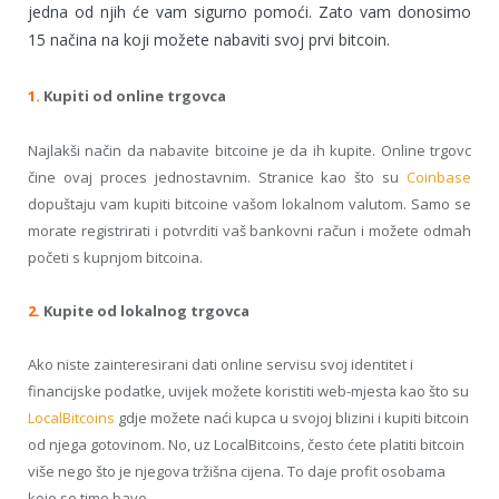
jedna od njih će vam sigurno pomoći. Zato vam donosimo
15 načina na koji možete nabaviti svoj prvi bitcoin.
1.
Kupiti od online trgovca
Najlakši način da nabavite bitcoine je da ih kupite. Online trgovc
čine ovaj proces jednostavnim. Stranice kao što su
Coinbase
dopuštaju vam kupiti bitcoine vašom lokalnom valutom. Samo se
morate registrirati i potvrditi vaš bankovni račun i možete odmah
početi s kupnjom bitcoina.
2.
Kupite od
lokalnog
trgovca
Ako niste
zainteresirani dati
online servisu
svoj identitet i
financijske podatke
, uvijek možete koristiti
web-mjesta
kao što su
LocalBitcoins
gdje možete
naći
kupca
u svojoj blizini
i kupiti
bitcoin
od njega
gotovinom
. No, u
z
LocalBitcoins
, često
ćete platiti bitcoin
više
nego što je njegova tržišna cijena
.
To daje
profit osobama
koje se time bave
.