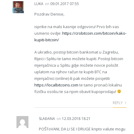
LUKA
on
09.01.2017 07:55
Pozdrav Denise,
isprike na malo kasnije odgovoru! Prvo bih vas
usmerio ovdje:
https://crobitcoin.com/bitcoin/kako-
kupiti-bitcoin/
A ukratko, postoji bitcoin bankomat u Zagrebu,
Rijeci i Splitu te tamo možete kupiti. Postoji bitcoin
mjenjačnica u Splitu gdje možete novce položit
uplatom na njihov račun te kupiti BTC na
mjenjačnici (online) ili pak možete posjetiti
https://localbitcoins.com
te tamo pronaći lokalnu
fizičku osobu te sa njom obavit kupoprodaju!
REPLY
SLAĐANA
on
12.03.2018 18:21
POŠToVANI, DA LI SE I DRUGE kripto valute mogu