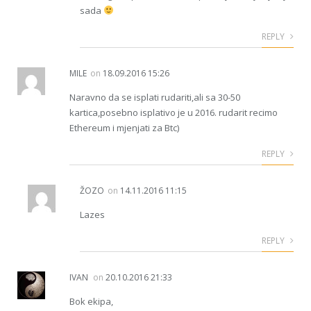
sada
REPLY
MILE
on
18.09.2016 15:26
Naravno da se isplati rudariti,ali sa 30-50
kartica,posebno isplativo je u 2016. rudarit recimo
Ethereum i mjenjati za Btc)
REPLY
ŽOZO
on
14.11.2016 11:15
Lazes
REPLY
IVAN
on
20.10.2016 21:33
Bok ekipa,