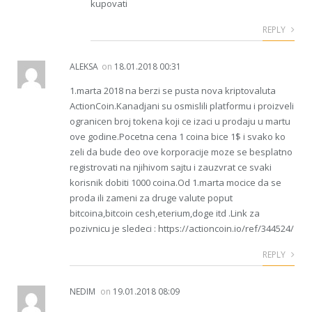
kupovati
REPLY
ALEKSA
on
18.01.2018 00:31
1.marta 2018 na berzi se pusta nova kriptovaluta
ActionCoin.Kanadjani su osmislili platformu i proizveli
ogranicen broj tokena koji ce izaci u prodaju u martu
ove godine.Pocetna cena 1 coina bice 1$ i svako ko
zeli da bude deo ove korporacije moze se besplatno
registrovati na njihivom sajtu i zauzvrat ce svaki
korisnik dobiti 1000 coina.Od 1.marta mocice da se
proda ili zameni za druge valute poput
bitcoina,bitcoin cesh,eterium,doge itd .Link za
pozivnicu je sledeci : https://actioncoin.io/ref/344524/
REPLY
NEDIM
on
19.01.2018 08:09