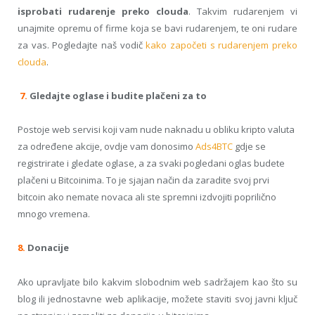
isprobati rudarenje preko clouda
. Takvim rudarenjem vi
unajmite opremu of firme koja se bavi rudarenjem, te oni rudare
za vas. Pogledajte naš vodič
kako započeti s rudarenjem preko
clouda
.
7.
Gledajte oglase i budite plačeni za to
Postoje web servisi koji vam nude naknadu u obliku kripto valuta
za određene akcije, ovdje vam donosimo
Ads4BTC
gdje se
registrirate i gledate oglase, a za svaki pogledani oglas budete
plačeni u Bitcoinima.
To je
sjajan način
da zaradite svoj prvi
bitcoin
ako nemate novaca ali ste spremni
izdvojiti poprilično
mnogo vremena
.
8.
Donacije
Ako upravljate bilo kakvim slobodnim web sadržajem kao što su
blog ili jednostavne web aplikacije, možete staviti svoj javni ključ