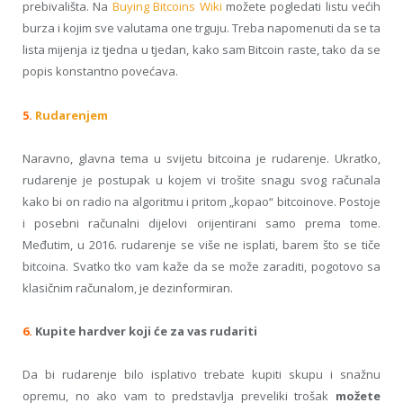
prebivališta. Na
Buying Bitcoins Wiki
možete pogledati listu većih
burza i kojim sve valutama one trguju. Treba napomenuti da se ta
lista mijenja iz tjedna u tjedan, kako sam Bitcoin raste, tako da se
popis konstantno povećava.
5.
Rudarenjem
Naravno, glavna tema u svijetu bitcoina je rudarenje. Ukratko,
rudarenje je postupak u kojem vi trošite snagu svog računala
kako bi on radio na algoritmu i pritom „kopao“ bitcoinove. Postoje
i posebni računalni dijelovi orijentirani samo prema tome.
Međutim, u 2016. rudarenje se više ne isplati, barem što se tiče
bitcoina. Svatko tko vam kaže da se može zaraditi, pogotovo sa
klasičnim računalom, je dezinformiran.
6.
Kupite hardver koji će za vas rudariti
Da bi rudarenje bilo isplativo trebate kupiti skupu i snažnu
opremu, no ako vam to predstavlja preveliki trošak
možete