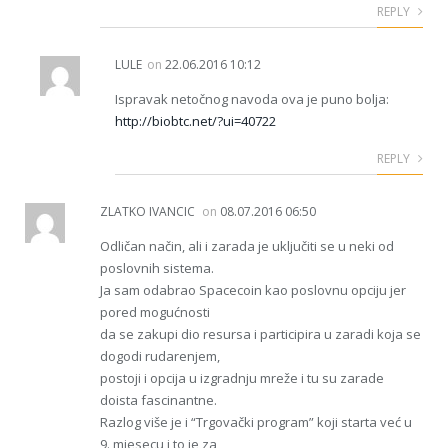
REPLY
LULE
on
22.06.2016 10:12
Ispravak netočnog navoda ova je puno bolja:
http://biobtc.net/?ui=40722
REPLY
ZLATKO IVANCIC
on
08.07.2016 06:50
Odličan način, ali i zarada je uključiti se u neki od
poslovnih sistema.
Ja sam odabrao Spacecoin kao poslovnu opciju jer
pored mogućnosti
da se zakupi dio resursa i participira u zaradi koja se
dogodi rudarenjem,
postoji i opcija u izgradnju mreže i tu su zarade
doista fascinantne.
Razlog više je i “Trgovački program” koji starta već u
9. mjesecu i to je za