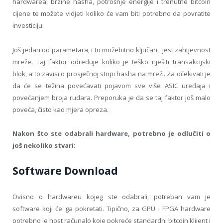
hardwarea, brzine hasha, potrošnje energije i trenutne bitcoin
cijene te možete vidjeti koliko će vam biti potrebno da povratite
investiciju.
Još jedan od parametara, i to možebitno ključan, jest zahtjevnost
mreže. Taj faktor određuje koliko je teško riješiti transakcijski
blok, a to zavisi o prosječnoj stopi hasha na mreži. Za očekivati je
da će se težina povećavati pojavom sve više ASIC uređaja i
povećanjem broja rudara. Preporuka je da se taj faktor još malo
poveća, čisto kao mjera opreza.
Nakon što ste odabrali hardware, potrebno je odlučiti o
još nekoliko stvari:
Software Download
Ovisno o hardwareu kojeg ste odabrali, potreban vam je
software koji će ga pokretati. Tipično, za GPU i FPGA hardware
potrebno je host računalo koje pokreće standardni bitcoin klijent i