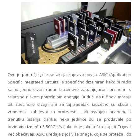
Ovo je područje gdje se akcija zapravo odvija. ASIC (Application
Specific Integrated Circuits) je specifično dizajniran kako bi radio
samo jednu stvar: rudari bitcoinove zapanjujućom brzinom s
relativno niskom potrošnjom energije. Budući da ti čipovi moraju
biti specifično dizajnirani za taj zadatak, izuzetno su skupi i
vremenski zahtjevni za proizvesti – ali osvajaju brzinom. U
trenutku pisanja članka, neke jedinice su se prodavale po
brzinama između 5-500GH/s (iako ih je jako teško kupiti). Trgovci
već obećavaju ASIC uređaje s još više snage, koja se proteže i do