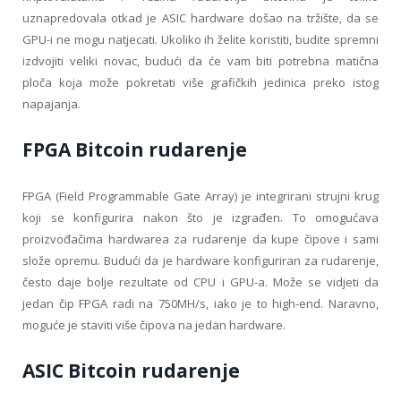
uznapredovala otkad je ASIC hardware došao na tržište, da se
GPU-i ne mogu natjecati. Ukoliko ih želite koristiti, budite spremni
izdvojiti veliki novac, budući da će vam biti potrebna matična
ploča koja može pokretati više grafičkih jedinica preko istog
napajanja.
FPGA Bitcoin rudarenje
FPGA (Field Programmable Gate Array) je integrirani strujni krug
koji se konfigurira nakon što je izgrađen. To omogućava
proizvođačima hardwarea za rudarenje da kupe čipove i sami
slože opremu. Budući da je hardware konfiguriran za rudarenje,
često daje bolje rezultate od CPU i GPU-a. Može se vidjeti da
jedan čip FPGA radi na 750MH/s, iako je to high-end. Naravno,
moguće je staviti više čipova na jedan hardware.
ASIC Bitcoin rudarenje