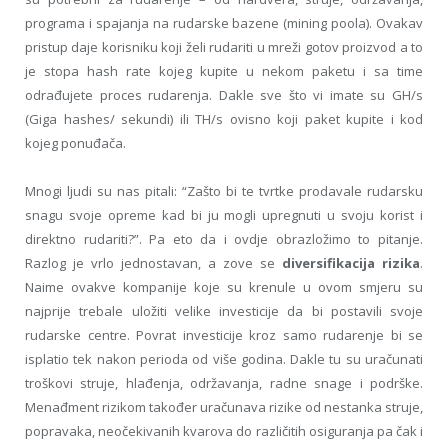
programa i spajanja na rudarske bazene (mining poola). Ovakav
pristup daje korisniku koji želi rudariti u mreži gotov proizvod a to
je stopa hash rate kojeg kupite u nekom paketu i sa time
odrađujete proces rudarenja. Dakle sve što vi imate su GH/s
(Giga hashes/ sekundi) ili TH/s ovisno koji paket kupite i kod
kojeg ponuđača.
Mnogi ljudi su nas pitali: “Zašto bi te tvrtke prodavale rudarsku
snagu svoje opreme kad bi ju mogli upregnuti u svoju korist i
direktno rudariti?”. Pa eto da i ovdje obrazložimo to pitanje.
Razlog je vrlo jednostavan, a zove se
diversifikacija rizika
.
Naime ovakve kompanije koje su krenule u ovom smjeru su
najprije trebale uložiti velike investicije da bi postavili svoje
rudarske centre. Povrat investicije kroz samo rudarenje bi se
isplatio tek nakon perioda od više godina. Dakle tu su uračunati
troškovi struje, hlađenja, održavanja, radne snage i podrške.
Menađment rizikom također uračunava rizike od nestanka struje,
popravaka, neočekivanih kvarova do različitih osiguranja pa čak i