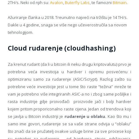
2TH/s. Neki od njih su:
Avalon
,
Buterfly Labs
, te famozni
Bitmain
.
Ažuriranje članka u 2018. Treunutno najveći na tržištu je 14 TH/s.
Dakle u 4 godine, snaga se više nego učeverostručila sa novom
tehnologijom.
Cloud rudarenje (cloudhashing)
Za krenut rudarit (da li u bitcoin ili neku drugu kriptovalutu) prvo je
potrebna veća investicija u hardver i opremu posvećenu i
optimiziranu samo za rudarenje (ASIC/Scrypt). Razlog zašto su
potrebne veće investicije jest u tome što raste “težina” mreže te
vam je potrebno više integriranih ASIC-a no i zbog same pošiljke i
rasta industrije gdje proivođači proizvode jači i bolji hardver
kojem pritom proporiconalno raste cijena. Jedan od trendova koji
se javlja u Bitcoin industriji je
rudarenje u oblaku.
Kao što mu i
samo ime govori, rudarenje se sa vaše strane odvija u “oblaku”
što znači da se pružatelj ovakve usluge brine za sve procese koji
su potrebni za rudarenje – od hardvera, struje, održavanja,