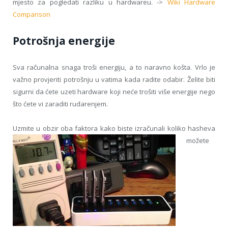
mjesto za pogledati razliku u hardwareu. ->
Wiki Hardware
Comparison
Potrošnja energije
Sva računalna snaga troši energiju, a to naravno košta. Vrlo je
važno provjeriti potrošnju u vatima kada radite odabir. Želite biti
sigurni da ćete uzeti hardware koji neće trošiti više energije nego
što ćete vi zaraditi rudarenjem.
Uzmite u obzir oba faktora kak
o biste izračunali koliko hasheva
možete