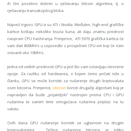
ih čini posebno dobrim u rješavanju bitcoin algoritma, tj. u
rješavanju transakcijskog bloka.
Najveći trgovci GPU-a su ATI i Nvidia. Međutim, high-end grafičke
kartice koštaju nekoliko tisuća kuna, ali daju znatnu prednost
naspram CPU hashiranja. Primjerice, ATI 5970 grafička kartica će
vam dati 800MH/s u usporedbi s prosječnim CPU-om koji će Vam
ostvariti oko 10MH/s.
Jedna od velikih prednosti GPU-a jest što vam ostavljaju otvorene
opcije. Za razliku od hardwarea, o kojem ćemo pričati niže u
članku, GPU se može koristiti za rudarenje drugih kriptovaluta
osim bitcoina. Primjerice,
Litecoin
koristi drugačiji algoritam koji je
napravljen da bude „prijateljski“ nastrojen prema CPU i GPU
rudarima te samim time omogućava rudarima prijelaz na tu
valutu.
Ovih dana GPU rudarenje koristiti se uglavnom na drugim
kriptovalutama . Težina rudarenja bitcoina je toliko