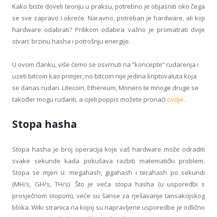
Kako biste doveli teoriju u praksu, potrebno je objasniti oko čega
se sve zapravo i okreće. Naravno, potreban je hardware, ali koji
hardware odabrati? Prilikom odabira važno je promatrati dvije
stvari: brzinu hasha i potrošnju energije.
U ovom članku, više ćemo se osvrnuti na “koncepte” rudarenja i
uzeti bitcoin kao primjer, no bitcoin nije jedina kriptovaluta koja
se danas rudari. Litecoin, Ethereum, Monero te mnoge druge se
također mogu rudariti, a cijeli poppis možete pronaći
ovdje
.
Stopa hasha
Stopa hasha je broj operacija koje vaš hardware može odraditi
svake sekunde kada pokušava razbiti matematički problem.
Stopa se mjeri u: megahash, gigahash i terahash po sekundi
(MH/s, GH/s, TH/s). Što je veća stopa hasha (u usporedbi s
prosječnom stopom), veće su šanse za rješavanje tansakcijskog
bloka. Wiki stranica na kojoj su napravljene usporedbe je odlično