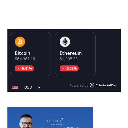
Bitcoin
Ethereum
$64,362.18
$1,905.33
-0.41%
-0.06%
Powered by