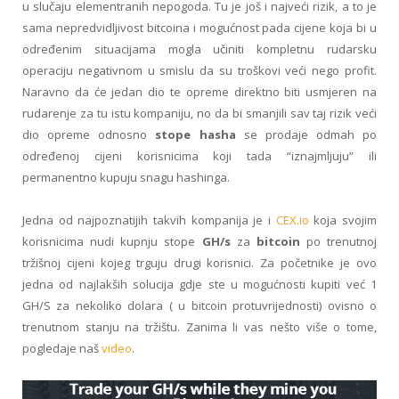
u slučaju elementranih nepogoda. Tu je još i najveći rizik, a to je
sama nepredvidljivost bitcoina i mogućnost pada cijene koja bi u
određenim situacijama mogla učiniti kompletnu rudarsku
operaciju negativnom u smislu da su troškovi veći nego profit.
Naravno da će jedan dio te opreme direktno biti usmjeren na
rudarenje za tu istu kompaniju, no da bi smanjili sav taj rizik veći
dio opreme odnosno
stope hasha
se prodaje odmah po
određenoj cijeni korisnicima koji tada “iznajmljuju” ili
permanentno kupuju snagu hashinga.
Jedna od najpoznatijih takvih kompanija je i
CEX.io
koja svojim
korisnicima nudi kupnju stope
GH/s
za
bitcoin
po trenutnoj
tržišnoj cijeni kojeg trguju drugi korisnici. Za početnike je ovo
jedna od najlakših solucija gdje ste u mogućnosti kupiti već 1
GH/S za nekoliko dolara ( u bitcoin protuvrijednosti) ovisno o
trenutnom stanju na tržištu. Zanima li vas nešto više o tome,
pogledaje naš
video
.