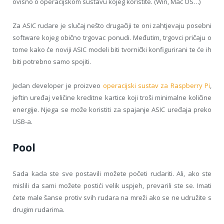
ovisno o operacijskom sustavu kojeg koristite. (Win, Mac OS…)
Za ASIC rudare je slučaj nešto drugačiji te oni zahtjevaju posebni
software kojeg obično trgovac ponudi. Međutim, trgovci pričaju o
tome kako će noviji ASIC modeli biti tvornički konfigurirani te će ih
biti potrebno samo spojiti.
Jedan developer je proizveo
operacijski sustav za Raspberry Pi
,
jeftin uređaj veličine kreditne kartice koji troši minimalne količine
energije. Njega se može koristiti za spajanje ASIC uređaja preko
USB-a.
Pool
Sada kada ste sve postavili možete početi rudariti. Ali, ako ste
mislili da sami možete postići velik uspjeh, prevarili ste se. Imati
ćete male šanse protiv svih rudara na mreži ako se ne udružite s
drugim rudarima.