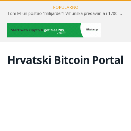
POPULARNO
Toni Milun postao “milijarder”! Vrhunska predavanja i 1700 posjetitelja obilježili su mjesec financijske pismenosti
Hrvatski Bitcoin Portal