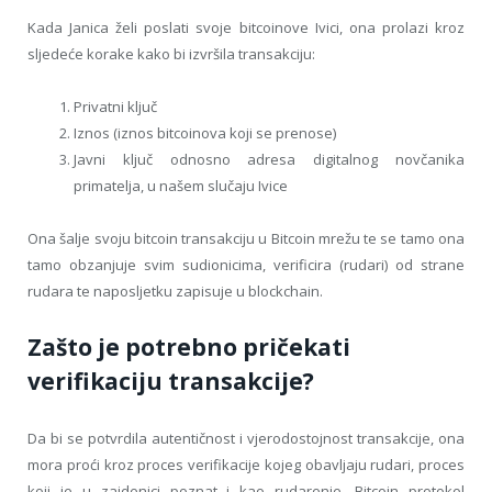
Kada Janica želi poslati svoje bitcoinove Ivici, ona prolazi kroz
sljedeće korake kako bi izvršila transakciju:
Privatni ključ
Iznos (iznos bitcoinova koji se prenose)
Javni ključ odnosno adresa digitalnog novčanika
primatelja, u našem slučaju Ivice
Ona šalje svoju bitcoin transakciju u Bitcoin mrežu te se tamo ona
tamo obzanjuje svim sudionicima, verificira (rudari) od strane
rudara te naposljetku zapisuje u blockchain.
Zašto je potrebno pričekati
verifikaciju transakcije?
Da bi se potvrdila autentičnost i vjerodostojnost transakcije, ona
mora proći kroz proces verifikacije kojeg obavljaju rudari, proces
koji je u zajdenici poznat i kao rudarenje. Bitcoin protokol