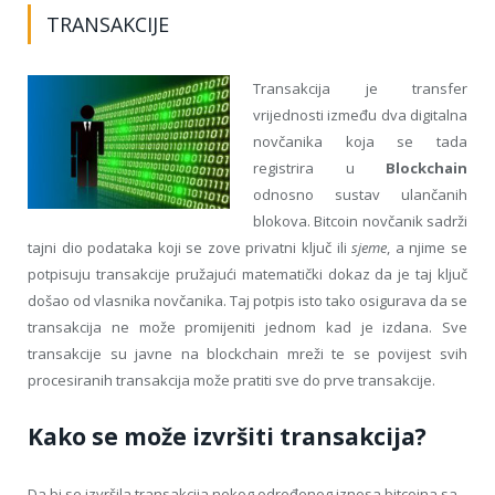
TRANSAKCIJE
Transakcija je transfer
vrijednosti između dva digitalna
novčanika koja se tada
registrira u
Blockchain
odnosno sustav ulančanih
blokova. Bitcoin novčanik sadrži
tajni dio podataka koji se zove privatni ključ ili
sjeme
, a njime se
potpisuju transakcije pružajući matematički dokaz da je taj ključ
došao od vlasnika novčanika. Taj potpis isto tako osigurava da se
transakcija ne može promijeniti jednom kad je izdana. Sve
transakcije su javne na blockchain mreži te se povijest svih
procesiranih transakcija može pratiti sve do prve transakcije.
Kako se može izvršiti transakcija?
Da bi se izvršila transakcija nekog određenog iznosa bitcoina sa