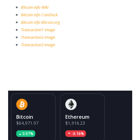
Bitcoin info Wiki
Bitcoin info CoinDesk
Bitcoin info Bitcoin.org
Transaction1 image
Transaction2 image
Transaction3 image
Bitcoin
Ethereum
$64,971.97
$1,916.23
0.07%
-0.16%