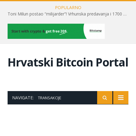
POPULARNO
Toni Milun postao “milijarder”! Vrhunska predavanja i 1700 posjetitelja obilježili su mjesec financijske pismenosti
Hrvatski Bitcoin Portal
NAVIGATE:
TRANSAKCIJE