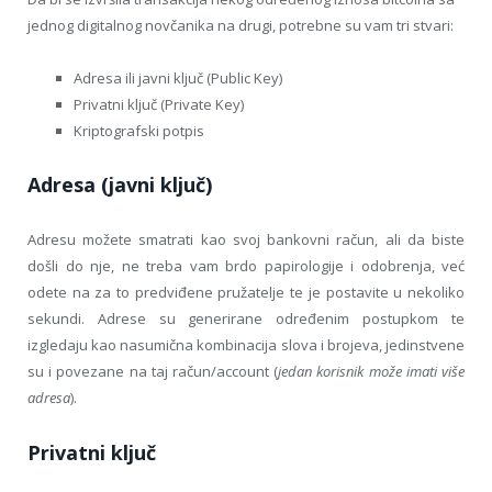
jednog digitalnog novčanika na drugi, potrebne su vam tri stvari:
Adresa ili javni ključ (Public Key)
Privatni ključ (Private Key)
Kriptografski potpis
Adresa (javni ključ)
Adresu možete smatrati kao svoj bankovni račun, ali da biste
došli do nje, ne treba vam brdo papirologije i odobrenja, već
odete na za to predviđene pružatelje te je postavite u nekoliko
sekundi. Adrese su generirane određenim postupkom te
izgledaju kao nasumična kombinacija slova i brojeva, jedinstvene
su i povezane na taj račun/account (
jedan korisnik može imati više
adresa
).
Privatni ključ