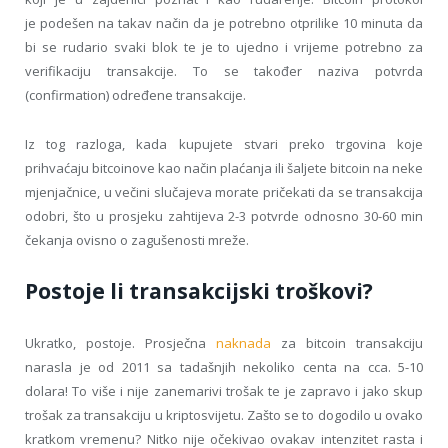
je podešen na takav način da je potrebno otprilike 10 minuta da
bi se rudario svaki blok te je to ujedno i vrijeme potrebno za
verifikaciju transakcije. To se također naziva potvrda
(confirmation) određene transakcije.
Iz tog razloga, kada kupujete stvari preko trgovina koje
prihvaćaju bitcoinove kao način plaćanja ili šaljete bitcoin na neke
mjenjačnice, u večini slučajeva morate pričekati da se transakcija
odobri, što u prosjeku zahtijeva 2-3 potvrde odnosno 30-60 min
čekanja ovisno o zagušenosti mreže.
Postoje li transakcijski troškovi?
Ukratko, postoje. Prosječna
naknada
za bitcoin transakciju
narasla je od 2011 sa tadašnjih nekoliko centa na cca. 5-10
dolara! To više i nije zanemarivi trošak te je zapravo i jako skup
trošak za transakciju u kriptosvijetu. Zašto se to dogodilo u ovako
kratkom vremenu? Nitko nije očekivao ovakav intenzitet rasta i