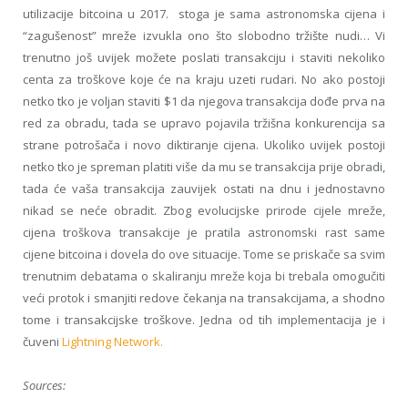
utilizacije bitcoina u 2017. stoga je sama astronomska cijena i
“zagušenost” mreže izvukla ono što slobodno tržište nudi… Vi
trenutno još uvijek možete poslati transakciju i staviti nekoliko
centa za troškove koje će na kraju uzeti rudari. No ako postoji
netko tko je voljan staviti $1 da njegova transakcija dođe prva na
red za obradu, tada se upravo pojavila tržišna konkurencija sa
strane potrošača i novo diktiranje cijena. Ukoliko uvijek postoji
netko tko je spreman platiti više da mu se transakcija prije obradi,
tada će vaša transakcija zauvijek ostati na dnu i jednostavno
nikad se neće obradit. Zbog evolucijske prirode cijele mreže,
cijena troškova transakcije je pratila astronomski rast same
cijene bitcoina i dovela do ove situacije. Tome se priskače sa svim
trenutnim debatama o skaliranju mreže koja bi trebala omogučiti
veći protok i smanjiti redove čekanja na transakcijama, a shodno
tome i transakcijske troškove. Jedna od tih implementacija je i
čuveni
Lightning Network.
Sources: