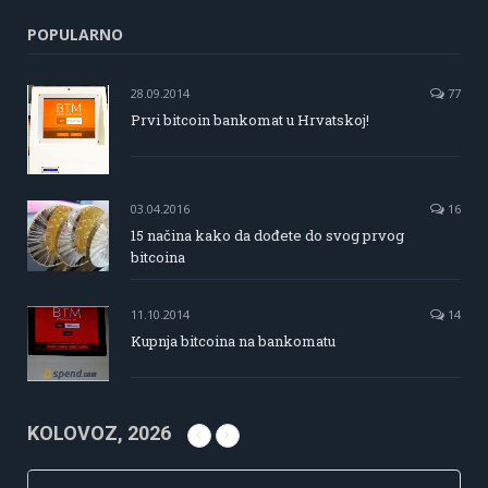
POPULARNO
28.09.2014
77
Prvi bitcoin bankomat u Hrvatskoj!
03.04.2016
16
15 načina kako da dođete do svog prvog
bitcoina
11.10.2014
14
Kupnja bitcoina na bankomatu
KOLOVOZ, 2026