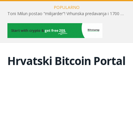
POPULARNO
Toni Milun postao “milijarder”! Vrhunska predavanja i 1700 posjetitelja obilježili su mjesec financijske pismenosti
Hrvatski Bitcoin Portal