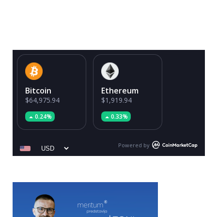
Bitcoin
Ethereum
$64,975.94
$1,919.94
0.24%
0.33%
Powered by