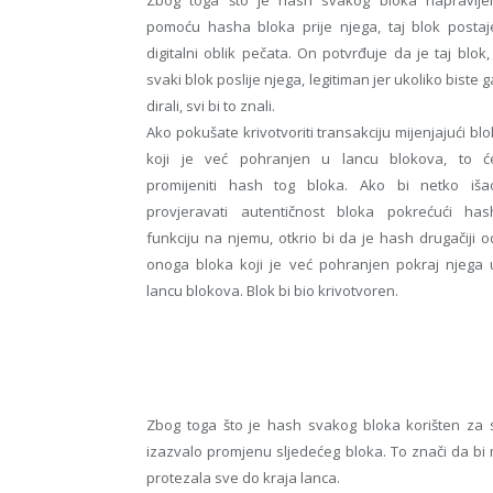
pomoću hasha bloka prije njega, taj blok postaj
digitalni oblik pečata. On potvrđuje da je taj blok, 
svaki blok poslije njega, legitiman jer ukoliko biste g
dirali, svi bi to znali.
Ako pokušate krivotvoriti transakciju mijenjajući blo
koji je već pohranjen u lancu blokova, to ć
promijeniti hash tog bloka. Ako bi netko iša
provjeravati autentičnost bloka pokrećući has
funkciju na njemu, otkrio bi da je hash drugačiji o
onoga bloka koji je već pohranjen pokraj njega 
lancu blokova. Blok bi bio krivotvoren.
Zbog toga što je hash svakog bloka korišten za s
izazvalo promjenu sljedećeg bloka. To znači da bi m
protezala sve do kraja lanca.