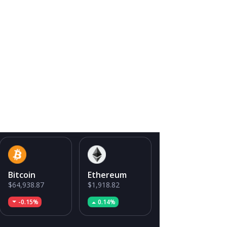
Bitcoin
Ethereum
$64,938.87
$1,918.82
-0.15%
0.14%