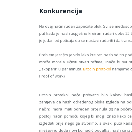
Konkurencija
Na ovaj način rudari zapečate blok. Svi se međuso
put kada je hash uspješno kreiran, rudari dobe 25 bi
je jedan od poticaja da se nastavi rudariti i da trans
Problem jest što je vrlo lako kreirati hash od tih p
mreža morala učiniti stvari težima, inače bi svi s
„iskopani“ u par minuta.
Bitcoin protokol
namjerno ot
Proof of work).
Bitcoin protokol neće prihvatiti bilo kakav ha
zahtjeva da hash određenog bloka izgleda na o
način: mora imati određen broj nula (0) na počet
postoji način pomoću kojeg bi mogli znati kako ć
izgledati prije nego ga stvorimo, a svaki puta kad
mješavinu doda novi komadić podatka, hash će izg