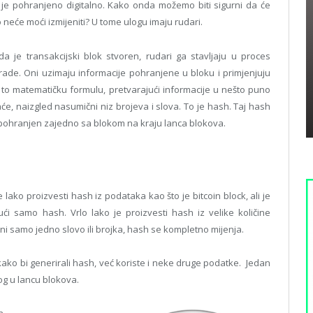
o je pohranjeno digitalno. Kako onda možemo biti sigurni da će
 neće moći izmijeniti? U tome ulogu imaju rudari.
da je transakcijski blok stvoren, rudari ga stavljaju u proces
rade. Oni uzimaju informacije pohranjene u bloku i primjenjuju
 to matematičku formulu, pretvarajući informacije u nešto puno
aće, naizgled nasumični niz brojeva i slova. To je hash. Taj hash
 pohranjen zajedno sa blokom na kraju lanca blokova.
 lako proizvesti hash iz podataka kao što je bitcoin block, ali je
ući samo hash. Vrlo lako je proizvesti hash iz velike količine
ni samo jedno slovo ili brojka, hash se kompletno mijenja.
kako bi generirali hash, već koriste i neke druge podatke. Jedan
g u lancu blokova.
n