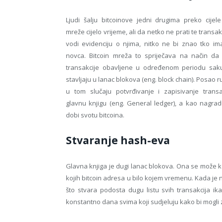
Ljudi šalju bitcoinove jedni drugima preko cijele
mreže cijelo vrijeme, ali da netko ne prati te transak
vodi evidenciju o njima, nitko ne bi znao tko im
novca. Bitcoin mreža to spriječava na način da
transakcije obavljene u određenom periodu sakup
stavljaju u lanac blokova (eng. block chain). Posao r
u tom slučaju potvrđivanje i zapisivanje transa
glavnu knjigu (eng. General ledger), a kao nagra
dobi svotu bitcoina.
Stvaranje hash-eva
Glavna knjiga je dugi lanac blokova. Ona se može kor
kojih bitcoin adresa u bilo kojem vremenu. Kada je n
što stvara podosta dugu listu svih transakcija ik
konstantno dana svima koji sudjeluju kako bi mogli 