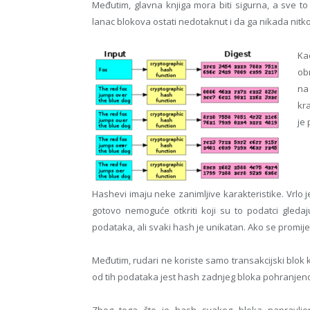
Međutim, glavna knjiga mora biti sigurna, a sve t
lanac blokova ostati nedotaknut i da ga nikada nitko
Ka
ob
na
kr
je
Hashevi imaju neke zanimljive karakteristike. Vrlo je
gotovo nemoguće otkriti koji su to podatci gledaj
podataka, ali svaki hash je unikatan. Ako se promije
Međutim, rudari ne koriste samo transakcijski blok 
od tih podataka jest hash zadnjeg bloka pohranjeno
Zbog toga što je hash svakog bloka napravlje