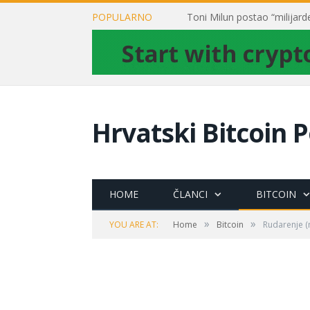
POPULARNO
Hrvatski Bitcoin P
HOME
ČLANCI
BITCOIN
»
»
YOU ARE AT:
Home
Bitcoin
Rudarenje (