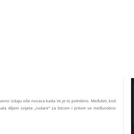
tavno izdaju više novaca kada im je to potrebno. Međutim, kod
nala diljem svijeta „rudare“ za bitcoin i pritom se međusobno