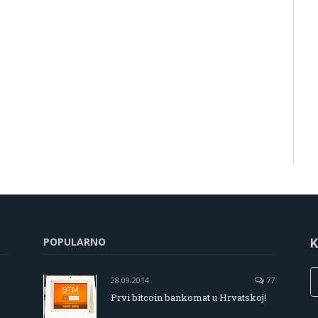
POPULARNO
K
28.09.2014
77
Prvi bitcoin bankomat u Hrvatskoj!