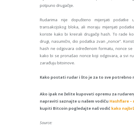
potpuno drugačije.
Rudarima nije dopušteno mijenjati podatke u
transakcijskog bloka, ali moraju mijenjati podatk
koriste kako bi kreirali drugačiji hash. To rade kor
drugi, nasumični, dio podatka zvan „nonce“. Koris
hash ne odgovara određenom formatu, nonce se mij
kako bi se pronašao nonce koji odgovara, a svi ruda
zarađuju bitoinove.
Kako postati rudar i što je za to sve potrebno 
Ako ipak ne želite kupovati opremu za rudarenj
napraviti saznajte u našem vodiču
Hashflare – 
kupiti Bitcoin pogledajte naš vodić
kako najbrž
Source: