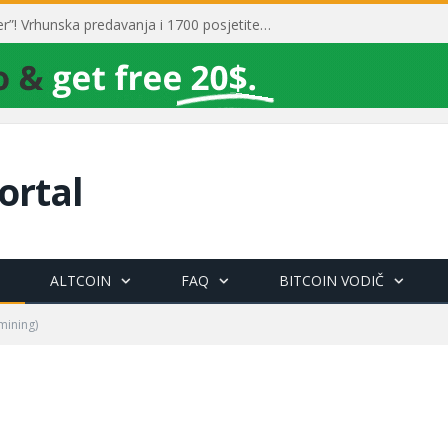
Toni Milun postao “milijarder”! Vrhunska predavanja i 1700 posjetitelja obilježili su mjesec financijske pismenosti
ortal
ALTCOIN
FAQ
BITCOIN VODIČ
mining)