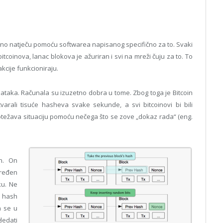
bno natječu pomoću softwarea napisanog specifično za to. Svaki
tcoinova, lanac blokova je ažuriran i svi na mreži čuju za to. To
akcije funkcioniraju.
odataka. Računala su izuzetno dobra u tome. Zbog toga je Bitcoin
tvarali tisuće hasheva svake sekunde, a svi bitcoinovi bi bili
ežava situaciju pomoću nečega što se zove „dokaz rada“ (eng.
sh. On
dređen
ku. Ne
e hash
a se u
ledati