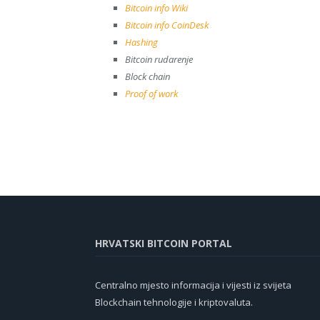
Bitcoin info Wiki
Bitcoin info CoinDesk
Hashing
Bitcoin rudarenje
Block chain
Proof of work
HRVATSKI BITCOIN PORTAL
Centralno mjesto informacija i vijesti iz svijeta
Blockchain tehnologije i kriptovaluta.