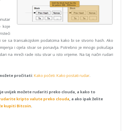
nutar
e koje
isteći
ti se sa transakcijskim podatcima kako bi se stvorio hash. Ako
enja i cijela stvar se ponavlja. Potrebno je mnogo pokušaja
ri na mreži rade istu stvar u isto vrijeme. Na taj način rudari
možete pročitati:
Kako početi: Kako postati rudar
.
e uvijek možete rudariti preko clouda, a kako to
rudarite kripto valute preko clouda
, a ako ipak želite
e kupiti Bitcoin
.