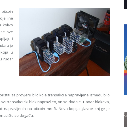
 bitcoin
cije i ne
a koliko
 se sve
ljaju i
udara je
kcija u
du rudar
istiti za provjeru bilo koje transakcije napravljene između bilo
ovi transakcijski blok napravljen, on se dodaje u lanac blokova,
ad napravljenih na bitcoin mreži. Nova kopija glavne knjige je
znati što se događa.