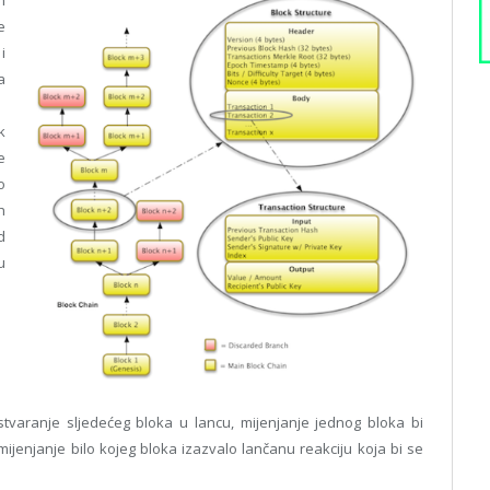
e
i
a
k
e
o
h
d
u
tvaranje sljedećeg bloka u lancu, mijenjanje jednog bloka bi
ijenjanje bilo kojeg bloka izazvalo lančanu reakciju koja bi se