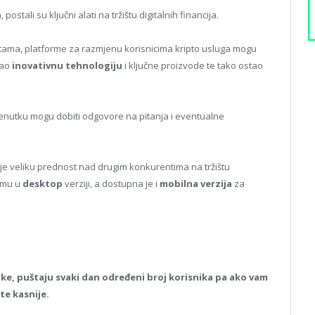
stali su ključni alati na tržištu digitalnih financija.
lutama, platforme za razmjenu korisnicima kripto usluga mogu
rao
inovativnu tehnologiju
i ključne proizvode te tako ostao
 trenutku mogu dobiti odgovore na pitanja i eventualne
aje veliku prednost nad drugim konkurentima na tržištu
ormu u
desktop
verziji, a dostupna je i
mobilna verzija
za
ike, puštaju svaki dan određeni broj korisnika pa ako vam
te kasnije.