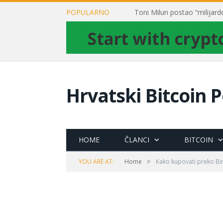
POPULARNO
Hrvatski Bitcoin P
HOME
ČLANCI
BITCOIN
»
YOU ARE AT:
Home
Kako kupovati preko Bi