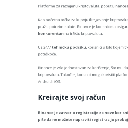
Platforme za razmjenu kriptovaluta, poput Binancea, po
Kao početna točka za kupnju ili trgovanje kriptova
pružiti potrebne alate. Binance je korisnicima osigu
konkurentan
na tržištu kriptovaluta.
Uz 24/7
tehničku podršku
, korisnici u bilo kojem
poteškoće.
Binance je vrlo jednostavan za korištenje, što mu d
kriptovaluta. Također, korisnici mogu koristiti platf
Android i iOS.
Kreirajte svoj račun
Binance je zatvorio registracije za nove korisn
piše da ne možete napraviti registraciju probaj