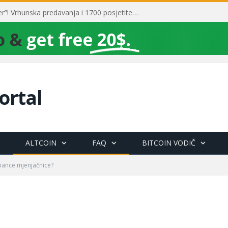
Toni Milun postao “milijarder”! Vrhunska predavanja i 1700 posjetitelja obilježili su mjesec financijske pismenosti
ortal
ALTCOIN
FAQ
BITCOIN VODIČ
nance mjenjačnice?