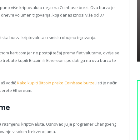
 puno više kriptovaluta nego na Coinbase burzi. Ova burza je
dnevni volumen trgovanja, koji danas iznosi više od 37
etska burza kriptovaluta u smislu obujma trgovanja.
nom karticom jer ne postoji tečaj prema fiat valutama, ovdje se
o trebate kupiti Bitcoin ili Ethereum, poslati ga na ovu burzu te
naš vodič
Kako kupiti Bitcoin preko Coinbase burze
, isti je način
berete Ethereum.
rme
 razmjenu kriptovaluta. Osnovao ju je programer Changpeng
ovanje visokim frekvencijama.