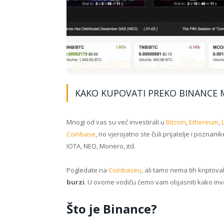
KAKO KUPOVATI PREKO BINANCE M
Mnogi od vas su već investirali u
Bitcoin
,
Ethereum
,
Coinbase
, no vjerojatno ste čuli prijatelje i pozn
IOTA, NEO, Monero, itd.
Pogledate na
Coinbaseu
, ali tamo nema tih kriptova
burzi
. U ovome vodiču ćemo vam objasniti kako inve
Što je Binance?