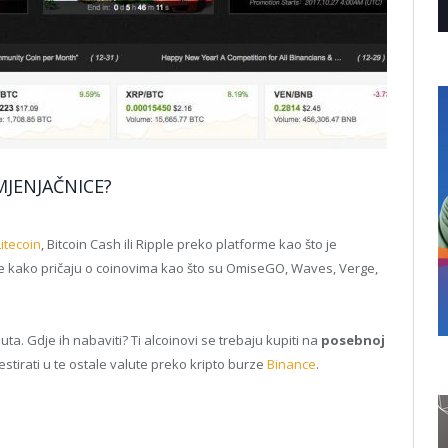
JENJAČNICE?
Litecoin
, Bitcoin Cash ili Ripple preko platforme kao što je
anike kako pričaju o coinovima kao što su OmiseGO, Waves, Verge,
luta. Gdje ih nabaviti? Ti alcoinovi se trebaju kupiti na
posebnoj
stirati u te ostale valute preko kripto burze
Binance
.