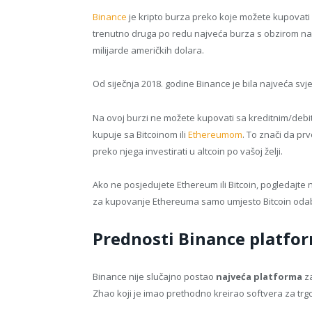
Binance
je kripto burza preko koje možete kupovati
trenutno druga po redu najveća burza s obzirom na 
milijarde američkih dolara.
Od siječnja 2018. godine Binance je bila najveća svj
Na ovoj burzi ne možete kupovati sa kreditnim/debit
kupuje sa Bitcoinom ili
Ethereumom
. To znači da prv
preko njega investirati u altcoin po vašoj želji.
Ako ne posjedujete Ethereum ili Bitcoin, pogledajte 
za kupovanje Ethereuma samo umjesto Bitcoin oda
Prednosti Binance platfo
Binance nije slučajno postao
najveća platforma
za
Zhao koji je imao prethodno kreirao softvera za trg