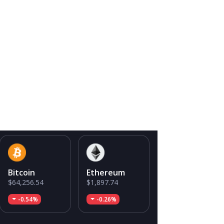
Bitcoin
Ethereum
$64,256.54
$1,897.74
-0.54%
-0.26%