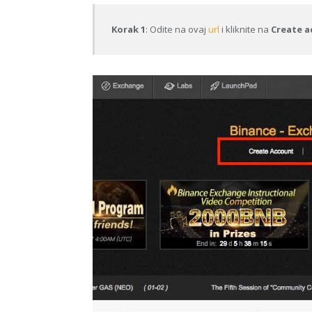
Korak 1
: Odite na ovaj
url
i kliknite na
Create 