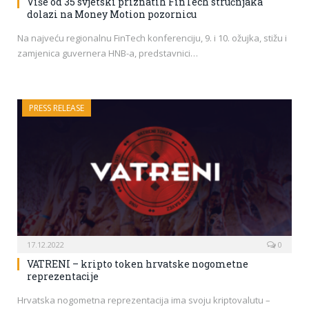
Više od 35 svjetski priznatih FinTech stručnjaka
dolazi na Money Motion pozornicu
Na najveću regionalnu FinTech konferenciju, 9. i 10. ožujka, stižu i
zamjenica guvernera HNB-a, predstavnici…
PRESS RELEASE
17.12.2022
0
VATRENI – kripto token hrvatske nogometne
reprezentacije
Hrvatska nogometna reprezentacija ima svoju kriptovalutu –