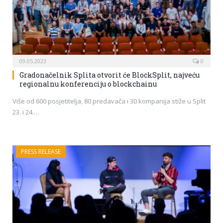
09.05.2023
0
Gradonačelnik Splita otvorit će BlockSplit, najveću
regionalnu konferenciju o blockchainu
Više od 600 posjetitelja, 80 predavača i 30 kompanija stiže u Split
23. i 24.…
PRESS RELEASE