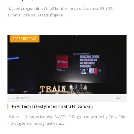
Najveća regionalna Web3 konferencije održava se 23. i 24.
svibnja. Više od 600 stručnjaka i…
PRESS RELEASE
22.05.2023
0
Prvi tech lifestyle festival u Hrvatskoj
Uskoro stiže prvo izdanje StART UP Zagreb powered by Coca Cola
– prvog tehnološkog festivala,…