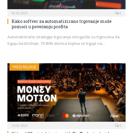
02.03.2023
0
Kako softver za automatizirano trgovanje može
pomoći u povećanju profita
Automatizirane strategije trgovanja omogućile su trgovcima da
trguju bezbrižnije. 70-80% dionica kojima se trguje na…
PRESS RELEASE
15.02.2023
0