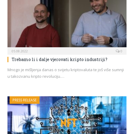
05.08.2022
0
Trebamo li i dalje vjerovati kripto industriji?
Mnogo je mišljenja danas o svijetu kriptovaluta te još više sumnji
u takozvanu kripto revoluciju.…
PRESS RELEASE