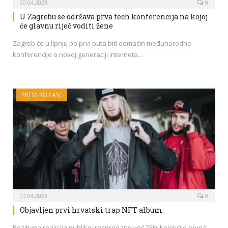
20.04.2023
0
U Zagrebu se održava prva tech konferencija na kojoj
će glavnu riječ voditi žene
Zagreb će u lipnju po prvi puta biti domaćin međunarodne
konferencije o novoj generaciji interneta…
PRESS RELEASE
07.04.2023
0
Objavljen prvi hrvatski trap NFT album
Pozitivna reakcija publike; rasprodano već 25% kolekcije prvog