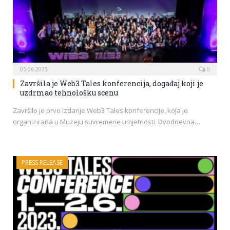
05.06.2023
0
Završila je Web3 Tales konferencija, događaj koji je
uzdrmao tehnološku scenu
Završilo je prvo izdanje Web3 Tales konferencije, koja je
organizirana u Muzeju suvremene umjetnosti. Dvodnevna…
PRESS RELEASE