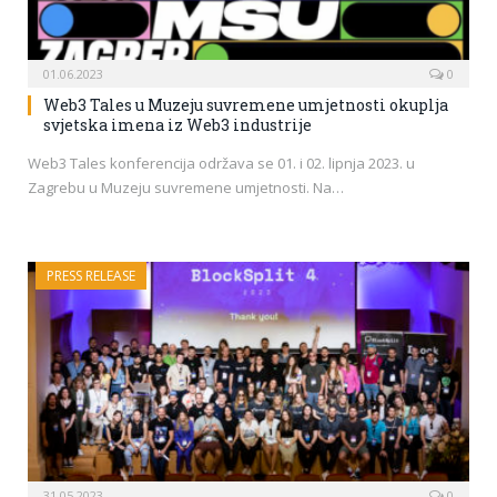
01.06.2023
0
Web3 Tales u Muzeju suvremene umjetnosti okuplja
svjetska imena iz Web3 industrije
Web3 Tales konferencija održava se 01. i 02. lipnja 2023. u
Zagrebu u Muzeju suvremene umjetnosti. Na…
PRESS RELEASE
31.05.2023
0