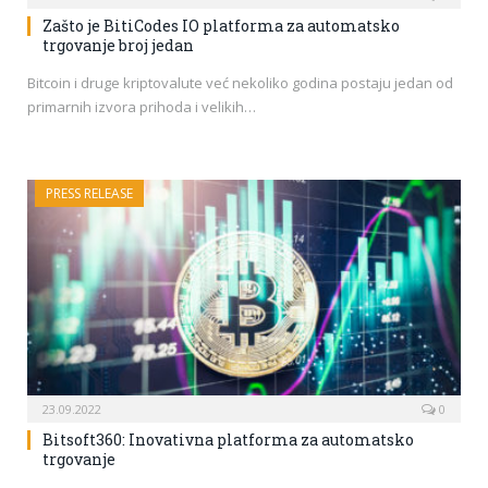
Zašto je BitiCodes IO platforma za automatsko
trgovanje broj jedan
Bitcoin i druge kriptovalute već nekoliko godina postaju jedan od
primarnih izvora prihoda i velikih…
PRESS RELEASE
23.09.2022
0
Bitsoft360: Inovativna platforma za automatsko
trgovanje