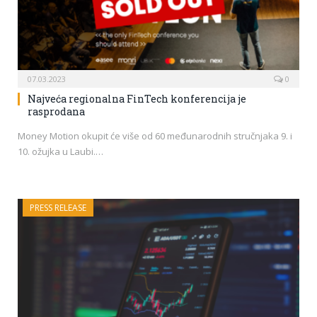
07.03.2023
0
Najveća regionalna FinTech konferencija je
rasprodana
Money Motion okupit će više od 60 međunarodnih stručnjaka 9. i
10. ožujka u Laubi.…
PRESS RELEASE