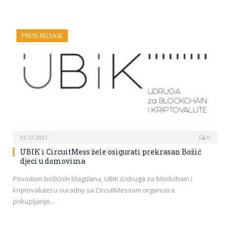
PRESS RELEASE
03.12.2021
0
UBIK i CircuitMess žele osigurati prekrasan Božić
djeci u domovima
Povodom božićnih blagdana, UBIK (Udruga za blockchain i
kriptovalute) u suradnji sa CircuitMessom organizira
prikupljanje…