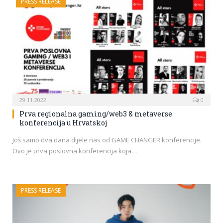
PRESS RELEASE
29.11.2022
0
Prva regionalna gaming/web3 & metaverse
konferencija u Hrvatskoj
Još samo dva dana dijele nas od GAME CHANGER konferencije.
Ovo je prva poslovna konferencija koja…
PRESS RELEASE