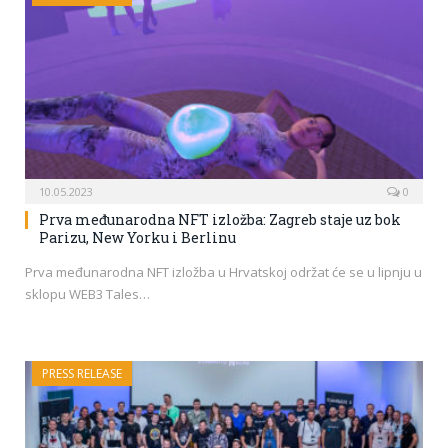
10.05.2023
0
Prva međunarodna NFT izložba: Zagreb staje uz bok
Parizu, New Yorku i Berlinu
Prva međunarodna NFT izložba u Hrvatskoj održat će se u lipnju u
sklopu WEB3 Tales…
PRESS RELEASE