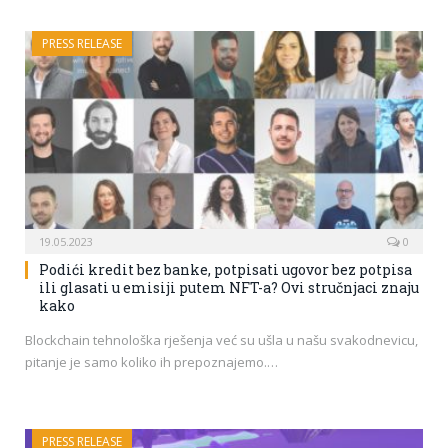
PRESS RELEASE
19.05.2023
0
Podići kredit bez banke, potpisati ugovor bez potpisa
ili glasati u emisiji putem NFT-a? Ovi stručnjaci znaju
kako
Blockchain tehnološka rješenja već su ušla u našu svakodnevicu,
pitanje je samo koliko ih prepoznajemo.…
PRESS RELEASE