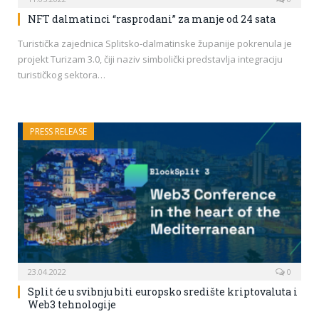
NFT dalmatinci “rasprodani” za manje od 24 sata
Turistička zajednica Splitsko-dalmatinske županije pokrenula je
projekt Turizam 3.0, čiji naziv simbolički predstavlja integraciju
turističkog sektora…
PRESS RELEASE
23.04.2022
0
Split će u svibnju biti europsko središte kriptovaluta i
Web3 tehnologije