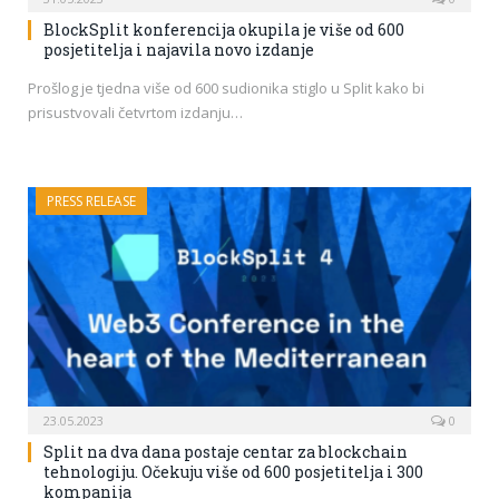
BlockSplit konferencija okupila je više od 600
posjetitelja i najavila novo izdanje
Prošlog je tjedna više od 600 sudionika stiglo u Split kako bi
prisustvovali četvrtom izdanju…
PRESS RELEASE
23.05.2023
0
Split na dva dana postaje centar za blockchain
tehnologiju. Očekuju više od 600 posjetitelja i 300
kompanija