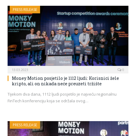
PRESS RELEASE
13.03.2023
0
Money Motion posjetilo je 1112 ljudi: Korisnici žele
kripto, ali on nikada neće preuzeti tržište
Tijekom dva dana, 1112 ljudi posjetilo je najveću regionalnu
FinTech konferenciju koja se održala ovog…
PRESS RELEASE