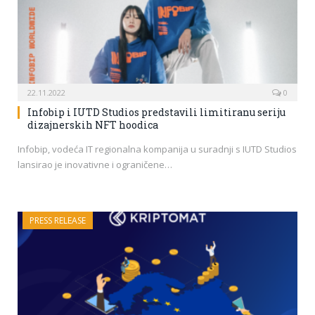
22.11.2022
0
Infobip i IUTD Studios predstavili limitiranu seriju
dizajnerskih NFT hoodica
Infobip, vodeća IT regionalna kompanija u suradnji s IUTD Studios
lansirao je inovativne i ograničene…
PRESS RELEASE