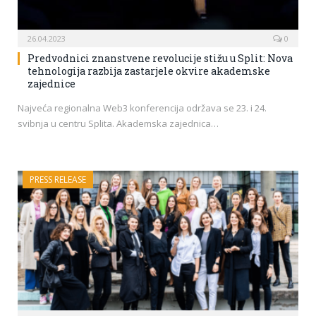
26.04.2023
0
Predvodnici znanstvene revolucije stižu u Split: Nova
tehnologija razbija zastarjele okvire akademske
zajednice
Najveća regionalna Web3 konferencija održava se 23. i 24.
svibnja u centru Splita. Akademska zajednica…
PRESS RELEASE