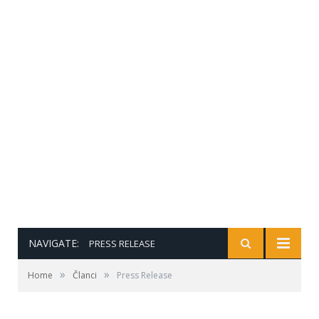
NAVIGATE:
PRESS RELEASE
»
»
Home
Članci
Press Release