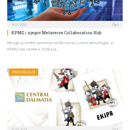
18.07.2022
0
KPMG i njegov Metaverse Collaboration Hub
Mnoge su tvrtke spremne uložiti novac u nove tehnologije, a
KPMG nije iznimka. Tvrtka je…
PRESS RELEASE
11.05.2022
0