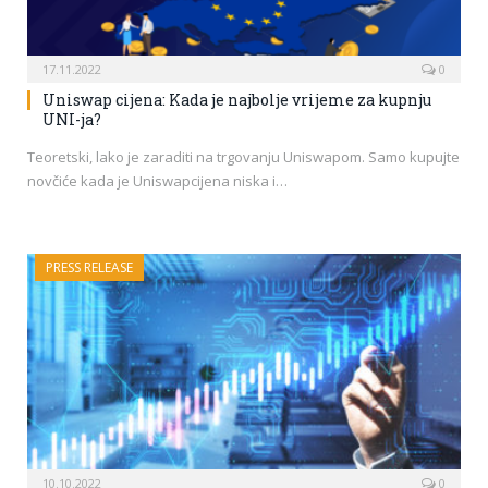
17.11.2022
0
Uniswap cijena: Kada je najbolje vrijeme za kupnju
UNI-ja?
Teoretski, lako je zaraditi na trgovanju Uniswapom. Samo kupujte
novčiće kada je Uniswapcijena niska i…
PRESS RELEASE
10.10.2022
0