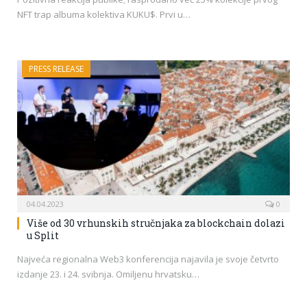
NFT trap albuma kolektiva KUKU$. Prvi u…
PRESS RELEASE
04.04.2023
0
Više od 30 vrhunskih stručnjaka za blockchain dolazi
u Split
Najveća regionalna Web3 konferencija najavila je svoje četvrto
izdanje 23. i 24. svibnja. Omiljenu hrvatsku…