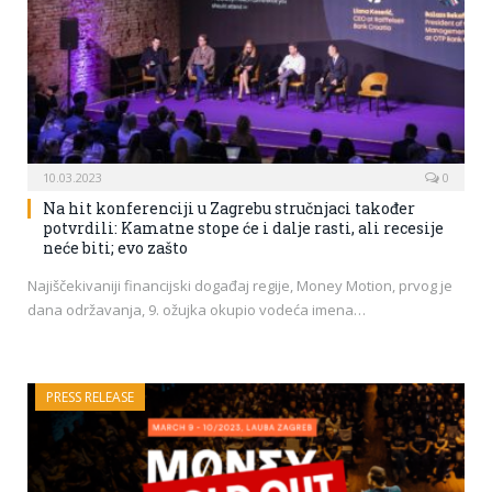
10.03.2023
0
Na hit konferenciji u Zagrebu stručnjaci također
potvrdili: Kamatne stope će i dalje rasti, ali recesije
neće biti; evo zašto
Najiščekivaniji financijski događaj regije, Money Motion, prvog je
dana održavanja, 9. ožujka okupio vodeća imena…
PRESS RELEASE