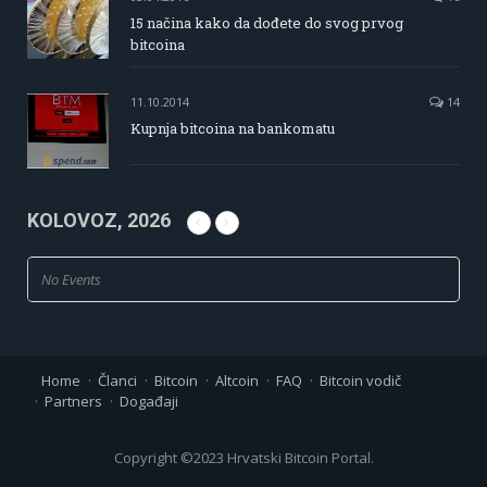
15 načina kako da dođete do svog prvog
bitcoina
11.10.2014
14
Kupnja bitcoina na bankomatu
KOLOVOZ, 2026
No Events
Home
Članci
Bitcoin
Altcoin
FAQ
Bitcoin vodič
Partners
Događaji
Copyright ©2023 Hrvatski Bitcoin Portal.