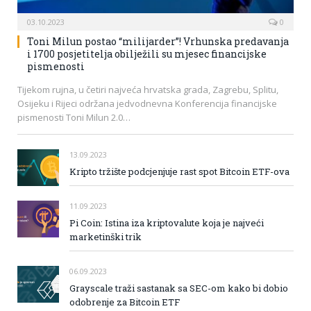
03.10.2023
0
Toni Milun postao “milijarder”! Vrhunska predavanja
i 1700 posjetitelja obilježili su mjesec financijske
pismenosti
Tijekom rujna, u četiri najveća hrvatska grada, Zagrebu, Splitu,
Osijeku i Rijeci održana jedvodnevna Konferencija financijske
pismenosti Toni Milun 2.0…
13.09.2023
Kripto tržište podcjenjuje rast spot Bitcoin ETF-ova
11.09.2023
Pi Coin: Istina iza kriptovalute koja je najveći
marketinški trik
06.09.2023
Grayscale traži sastanak sa SEC-om kako bi dobio
odobrenje za Bitcoin ETF