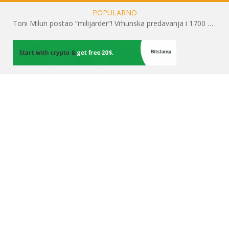
POPULARNO
Toni Milun postao “milijarder”! Vrhunska predavanja i 1700 posjetitelja obilježili su mjesec financijske pismenosti