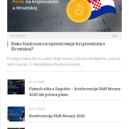
22.04.2021
0
Kako funkcionira oporezivanje kriptovaluta u
Hrvatskoj?
Postoji izreka da su samo dvije stvari u životu neizbježne, a to su:
smrt i porez. U današnjem članku nećemo…
03.12.2020
Fintech elita u Zagrebu – konferencija Shift Money
2020 ide prema planu
25.11.2020
Konferencija Shift Money 2020