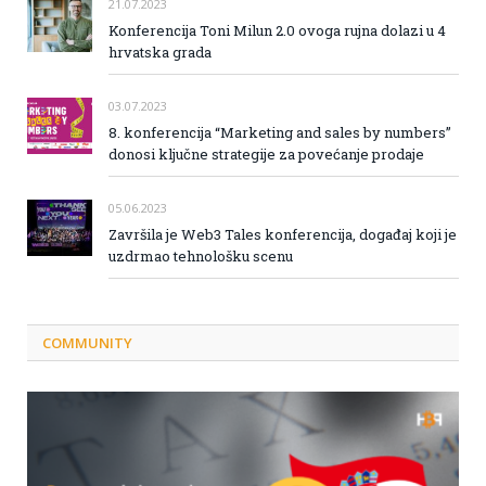
21.07.2023
Konferencija Toni Milun 2.0 ovoga rujna dolazi u 4
hrvatska grada
03.07.2023
8. konferencija “Marketing and sales by numbers”
donosi ključne strategije za povećanje prodaje
05.06.2023
Završila je Web3 Tales konferencija, događaj koji je
uzdrmao tehnološku scenu
COMMUNITY