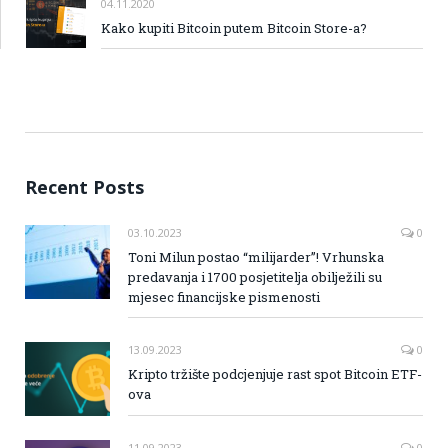
04.11.2020
Kako kupiti Bitcoin putem Bitcoin Store-a?
Recent Posts
03.10.2023
0
Toni Milun postao “milijarder”! Vrhunska
predavanja i 1700 posjetitelja obilježili su
mjesec financijske pismenosti
13.09.2023
0
Kripto tržište podcjenjuje rast spot Bitcoin ETF-
ova
11.09.2023
0