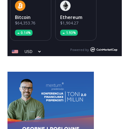
Bitcoin
Ethereum
$64,353.76
$1,904.27
0.14%
1.93%
Powered by