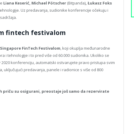
ke
Liana Keserić, Michael Pötscher
(Bitpanda)
, Łukasz Foks
a i tehnologije. Uz predavanja, sudionike konferencije očekuju i
 sadržaja.
m fintech festivalom
Singapore FinTech Festivalom
, koji okuplja međunarodne
ra i tehnologije i to pred više od 60.000 sudionika. Ukoliko se
y 2020 konferenciju, automatski ostvarujete pravo pristupa svim
 uključujući predavanja, panele i radionice s više od 800
ch priču su osigurani, preostaje još samo da rezervirate