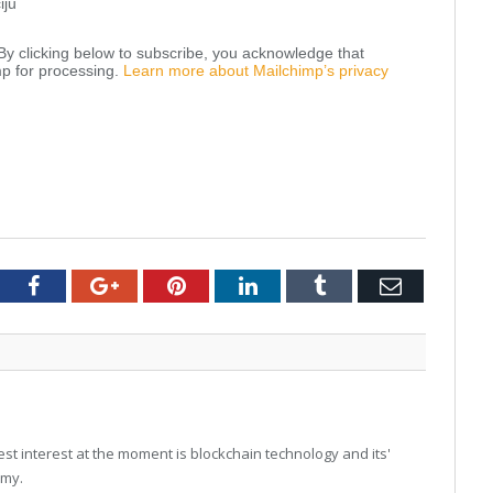
iju
y clicking below to subscribe, you acknowledge that
mp for processing.
Learn more about Mailchimp’s privacy
tter
Facebook
Google+
Pinterest
LinkedIn
Tumblr
Email
t interest at the moment is blockchain technology and its'
omy.