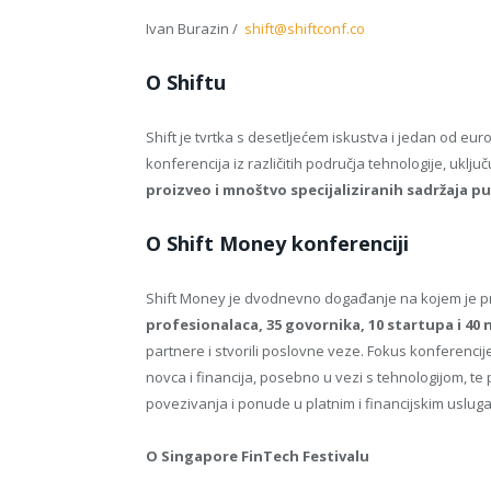
Ivan Burazin /
shift@shiftconf.co
O Shiftu
Shift je tvrtka s desetljećem iskustva i jedan od euro
konferencija iz različitih područja tehnologije, uključ
proizveo i mnoštvo specijaliziranih sadržaja 
O Shift Money konferenciji
Shift Money je dvodnevno događanje na kojem je pr
profesionalaca, 35 govornika, 10 startupa i 40 
partnere i stvorili poslovne veze. Fokus konferencije
novca i financija, posebno u vezi s tehnologijom, te 
povezivanja i ponude u platnim i financijskim uslug
O Singapore FinTech Festivalu