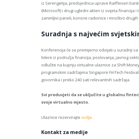
iz Serengetija, predsjednica uprave Raiffeisen ban
(Microsoft) i drugi ugledni akteri iz svijeta financij
zanimljivi paneli, korisne radionice i mnoštvo drugih
Suradnja s najvećim svjetski
Konferencija će se premijerno odvijati u suradnji sa
lidere iz područja financija, poslovanja, javnog sekto
odlučite na kupnju virtualne ulaznice za Shift Mone
programskim sadržajima Singapore FinTech Festivala,
govornika i preko 240 sati relevantnih sadržaja.
Svi preduvjeti da se uključite u globalnu finte
svoje virtualno mjesto.
Ulaznice rezervirajte
ovdje
.
Kontakt za medije