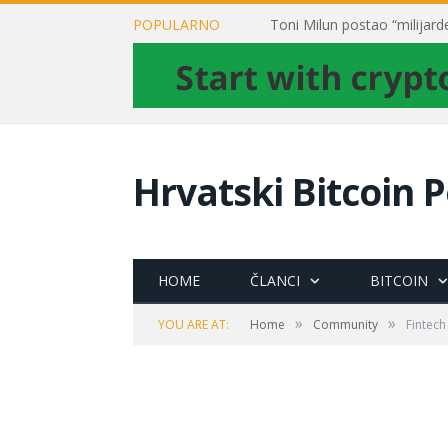
POPULARNO
Hrvatski Bitcoin P
HOME
ČLANCI
BITCOIN
»
»
YOU ARE AT:
Home
Community
Fintech