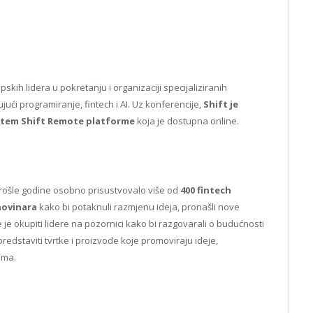
pskih lidera u pokretanju i organizaciji specijaliziranih
ujući programiranje, fintech i AI. Uz konferencije,
Shift je
putem Shift Remote platforme
koja je dostupna online.
ošle godine osobno prisustvovalo više od
400 fintech
novinara
kako bi potaknuli razmjenu ideja, pronašli nove
 je okupiti lidere na pozornici kako bi razgovarali o budućnosti
predstaviti tvrtke i proizvode koje promoviraju ideje,
ama.