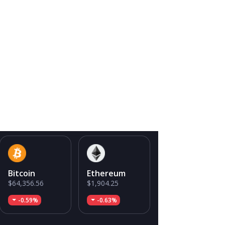
Bitcoin
Ethereum
$64,356.56
$1,904.25
-0.59%
-0.63%