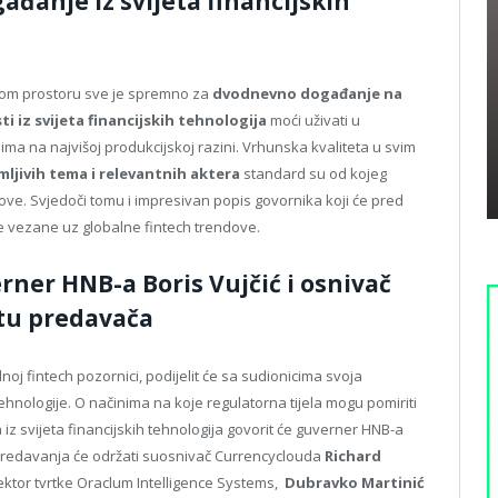
đanje iz svijeta financijskih
nom prostoru sve je spremno za
dvodnevno događanje na
ti iz svijeta financijskih tehnologija
moći uživati u
ma na najvišoj produkcijskoj razini. Vrhunska kvaliteta u svim
ljivih tema i relevantnih aktera
standard su od kojeg
ove. Svjedoči tomu i impresivan popis govornika koji će pred
ete vezane uz globalne fintech trendove.
ner HNB-a Boris Vujčić i osnivač
tu predavača
lnoj fintech pozornici, podijelit će sa sudionicima svoja
tehnologije. O načinima na koje regulatorna tijela mogu pomiriti
z svijeta financijskih tehnologija govorit će guverner HNB-a
 predavanja će održati suosnivač Currencyclouda
Richard
irektor tvrtke Oraclum Intelligence Systems,
Dubravko Martinić