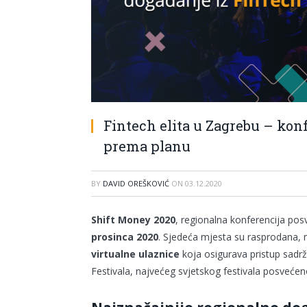
Fintech elita u Zagrebu – kon
prema planu
BY
DAVID OREŠKOVIĆ
ON
03.12.2020
Shift Money 2020
, regionalna konferencija po
prosinca 2020
. Sjedeća mjesta su rasprodana, 
virtualne ulaznice
koja osigurava pristup sadrž
Festivala, najvećeg svjetskog festivala posvećen