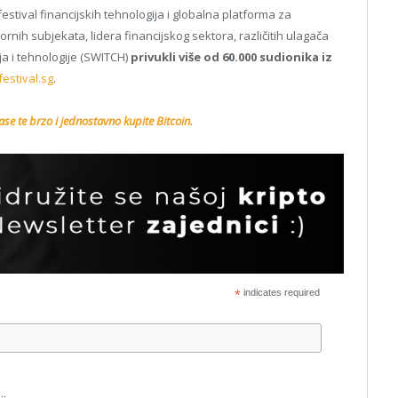
 festival financijskih tehnologija i globalna platforma za
nih subjekata, lidera financijskog sektora, različitih ulagača
ija i tehnologije (SWITCH)
privukli više od 60.000 sudionika iz
estival.sg
.
se te brzo i jednostavno kupite Bitcoin.
*
indicates required