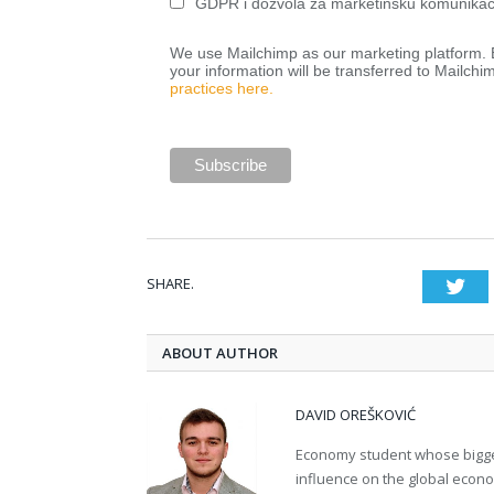
GDPR i dozvola za marketinšku komunikac
We use Mailchimp as our marketing platform. B
your information will be transferred to Mailchi
practices here.
SHARE.
Twi
ABOUT AUTHOR
DAVID OREŠKOVIĆ
Economy student whose bigges
influence on the global econ