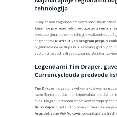
Najznačajnije regionalno doga
tehnologija
U najljepšem zagrebačkom konferencijsko-izložbe
kojem će profesionalci, poduzetnici i entuzijas
predavanjima, panelima i drugim kvalitetnim sadržaji
segmentima te
atraktivan program prepun zanim
organizator ne odstupa ni u izazovnoj godini poput 
sudionicima podijeliti svoja znanja, iskustva i savj
Legendarni Tim Draper, guver
Currencyclouda predvode lis
Tim Draper
, investitor s velikim iskustvom na globa
razmišljanja o budućnosti kriptovaluta i blockchain 
svoju ulogu s ubrzanom dinamikom razvoja rješenja i
Boris Vujčić
. Pred sudionicima konferencije svoja
Arundel
, zatim
Vuk Vuković
, suosnivač i izvršni d