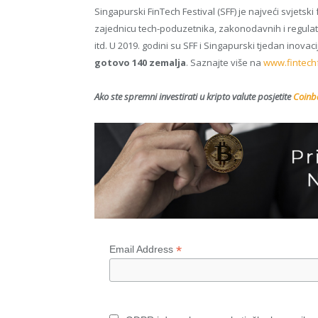
Singapurski FinTech Festival (SFF) je najveći svjetski
zajednicu tech-poduzetnika, zakonodavnih i regulator
itd. U 2019. godini su SFF i Singapurski tjedan inovac
gotovo 140 zemalja
. Saznajte više na
www.fintechf
Ako ste spremni investirati u kripto valute posjetite
Coinba
*
Email Address