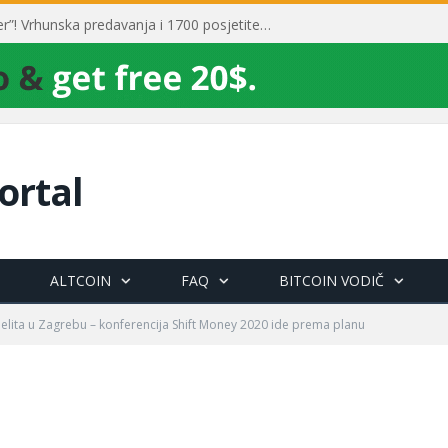
Toni Milun postao “milijarder”! Vrhunska predavanja i 1700 posjetitelja obilježili su mjesec financijske pismenosti
ortal
ALTCOIN
FAQ
BITCOIN VODIČ
 elita u Zagrebu – konferencija Shift Money 2020 ide prema planu