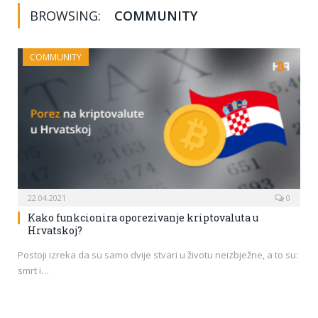
BROWSING:
COMMUNITY
COMMUNITY
22.04.2021
0
Kako funkcionira oporezivanje kriptovaluta u
Hrvatskoj?
Postoji izreka da su samo dvije stvari u životu neizbježne, a to su:
smrt i…