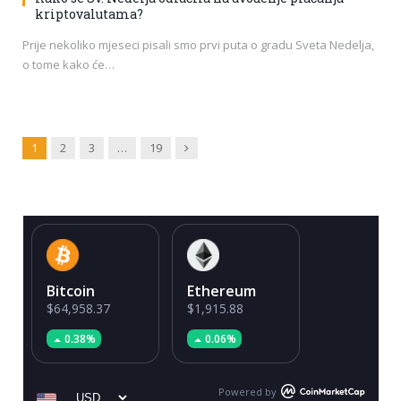
kriptovalutama?
Prije nekoliko mjeseci pisali smo prvi puta o gradu Sveta Nedelja,
o tome kako će…
Next
1
2
3
…
19
Bitcoin
Ethereum
$64,958.37
$1,915.88
0.38%
0.06%
Powered by