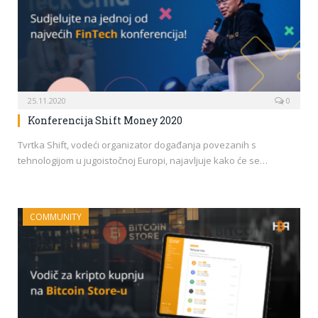
25.11.2020
0
Konferencija Shift Money 2020
Tvrtka Shift, vodeći organizator događanja povezanih s
tehnologijom u jugoistočnoj Europi, najavljuje kako će se…
COMMUNITY