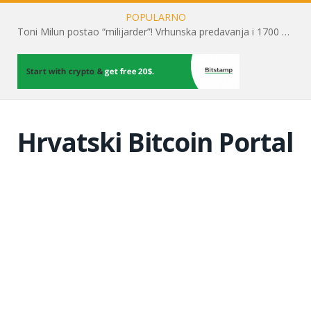
POPULARNO
Toni Milun postao “milijarder”! Vrhunska predavanja i 1700 posjetitelja obilježili su mjesec financijske pismenosti
Hrvatski Bitcoin Portal