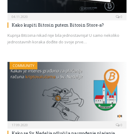
04.11.2020
0
Kako kupiti Bitcoin putem Bitcoin Store-a?
Kupnja Bitcoina nikad nije bila jednostavnija! U samo nekoliko
jednostavnih koraka dođite do svoje prve…
COMMUNITY
17.09.2020
0
Kako se Sv. Nedelja odlučila na uvođenje plaćanja