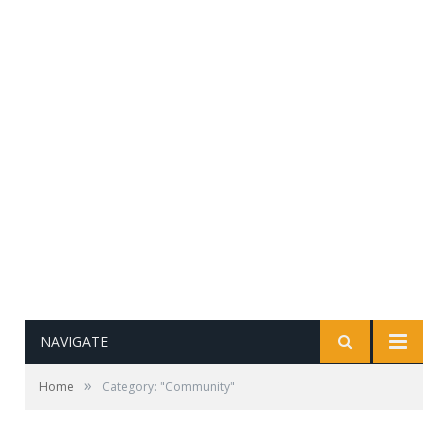
NAVIGATE
»
Home
Category: "Community"