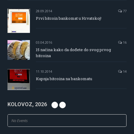
28.09.2014
77
Prvi bitcoin bankomat u Hrvatskoj!
03.04.2016
16
15 načina kako da dođete do svog prvog
bitcoina
11.10.2014
14
Kupnja bitcoina na bankomatu
KOLOVOZ, 2026
No Events