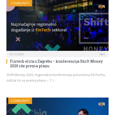
COMMUNITY
03.12.2020
0
Fintech elita u Zagrebu – konferencija Shift Money
2020 ide prema planu
Shift Money 2020, regionalna konferencija posvećena FinTechu,
održat će se prema planu – 7. i…
COMMUNITY