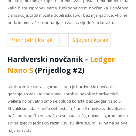
prijatelje ili kolege koji su spremni vam poslati neki dio bitcoina
kako biste isprobali same funkcionalnosti novčanika i općenito
transakcija, tada možete dobiti iskustvo i bez mjenjačnice. Ako ne,
onda imamo više informacija za vas na sljedećem koraku.
Prethodni korak
Sljedeći korak
Hardverski novčanik –
Ledger
Nano S
(Prijedlog #2)
Ukoliko želite extra sigurnost, tada je hardverski novčanik
rješenje za vas. Do sada smo isprobali nekoliko hardverskih
walleta no privatno smo se odlučili koristiti baš Ledger Nano S.
Shvatili smo da između svih ostalih, Nano S najviše zadovoljava
naše potrebe. To ne znači da su ostali lošiji, naime, sigurnosno su
svi na gotovo jednakoj razini i svi su ultra sigurni, ali nama se ovaj
najviše sviđa.