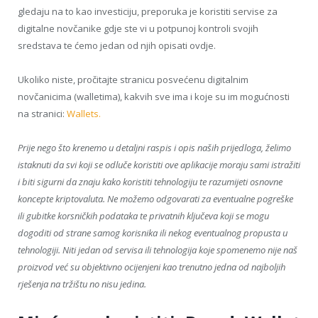
gledaju na to kao investiciju, preporuka je koristiti servise za
digitalne novčanike gdje ste vi u potpunoj kontroli svojih
sredstava te ćemo jedan od njih opisati ovdje.
Ukoliko niste, pročitajte stranicu posvećenu digitalnim
novčanicima (walletima), kakvih sve ima i koje su im mogućnosti
na stranici:
Wallets.
Prije nego što krenemo u detaljni raspis i opis naših prijedloga, želimo
istaknuti da svi koji se odluče koristiti ove aplikacije moraju sami istražiti
i biti sigurni da znaju kako koristiti tehnologiju te razumijeti osnovne
koncepte kriptovaluta. Ne možemo odgovarati za eventualne pogreške
ili gubitke korsničkih podataka te privatnih ključeva koji se mogu
dogoditi od strane samog korisnika ili nekog eventualnog propusta u
tehnologiji. Niti jedan od servisa ili tehnologija koje spomenemo nije naš
proizvod već su objektivno ocijenjeni kao trenutno jedna od najboljih
rješenja na tržištu no nisu jedina.