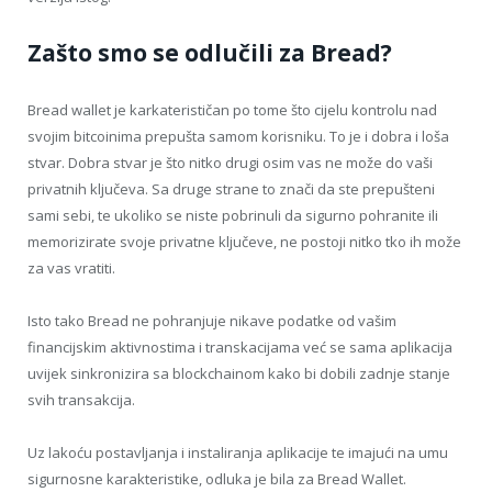
Zašto smo se odlučili za Bread?
Bread wallet je karkaterističan po tome što cijelu kontrolu nad
svojim bitcoinima prepušta samom korisniku. To je i dobra i loša
stvar. Dobra stvar je što nitko drugi osim vas ne može do vaši
privatnih ključeva. Sa druge strane to znači da ste prepušteni
sami sebi, te ukoliko se niste pobrinuli da sigurno pohranite ili
memorizirate svoje privatne ključeve, ne postoji nitko tko ih može
za vas vratiti.
Isto tako Bread ne pohranjuje nikave podatke od vašim
financijskim aktivnostima i transkacijama već se sama aplikacija
uvijek sinkronizira sa blockchainom kako bi dobili zadnje stanje
svih transakcija.
Uz lakoću postavljanja i instaliranja aplikacije te imajući na umu
sigurnosne karakteristike, odluka je bila za Bread Wallet.