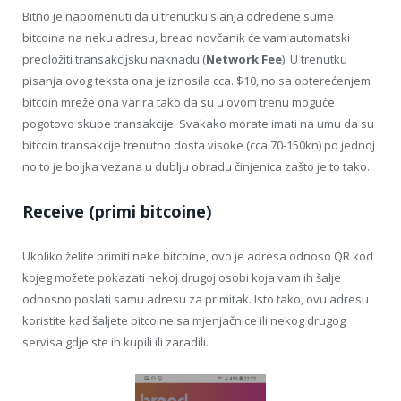
Bitno je napomenuti da u trenutku slanja određene sume
bitcoina na neku adresu, bread novčanik će vam automatski
predložiti transakcijsku naknadu (
Network Fee
). U trenutku
pisanja ovog teksta ona je iznosila cca. $10, no sa opterećenjem
bitcoin mreže ona varira tako da su u ovom trenu moguće
pogotovo skupe transakcije. Svakako morate imati na umu da su
bitcoin transakcije trenutno dosta visoke (cca 70-150kn) po jednoj
no to je boljka vezana u dublju obradu činjenica zašto je to tako.
Receive (primi bitcoine)
Ukoliko želite primiti neke bitcoine, ovo je adresa odnoso QR kod
kojeg možete pokazati nekoj drugoj osobi koja vam ih šalje
odnosno poslati samu adresu za primitak. Isto tako, ovu adresu
koristite kad šaljete bitcoine sa mjenjačnice ili nekog drugog
servisa gdje ste ih kupili ili zaradili.