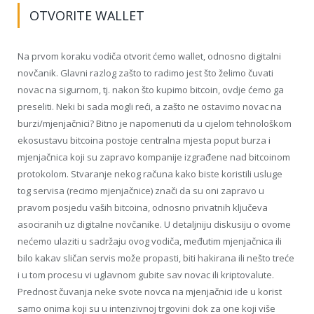
OTVORITE WALLET
Na prvom koraku vodiča otvorit ćemo wallet, odnosno digitalni
novčanik. Glavni razlog zašto to radimo jest što želimo čuvati
novac na sigurnom, tj. nakon što kupimo bitcoin, ovdje ćemo ga
preseliti. Neki bi sada mogli reći, a zašto ne ostavimo novac na
burzi/mjenjačnici? Bitno je napomenuti da u cijelom tehnološkom
ekosustavu bitcoina postoje centralna mjesta poput burza i
mjenjačnica koji su zapravo kompanije izgrađene nad bitcoinom
protokolom. Stvaranje nekog računa kako biste koristili usluge
tog servisa (recimo mjenjačnice) znači da su oni zapravo u
pravom posjedu vaših bitcoina, odnosno privatnih ključeva
asociranih uz digitalne novčanike. U detaljniju diskusiju o ovome
nećemo ulaziti u sadržaju ovog vodiča, međutim mjenjačnica ili
bilo kakav sličan servis može propasti, biti hakirana ili nešto treće
i u tom procesu vi uglavnom gubite sav novac ili kriptovalute.
Prednost čuvanja neke svote novca na mjenjačnici ide u korist
samo onima koji su u intenzivnoj trgovini dok za one koji više