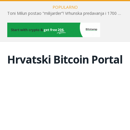
POPULARNO
Toni Milun postao “milijarder”! Vrhunska predavanja i 1700 posjetitelja obilježili su mjesec financijske pismenosti
Hrvatski Bitcoin Portal