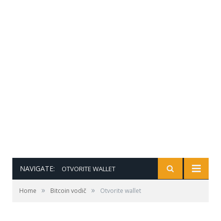
NAVIGATE:
OTVORITE WALLET
»
»
Home
Bitcoin vodič
Otvorite wallet