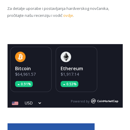
Za detalje uporabe i postavljanja hardverskog novčanika,
pročitajte našu recenziju i vodič
ovdje
.
Bitcoin
Ethereum
$64,961.57
$1,917.14
0.91%
0.53%
Powered by