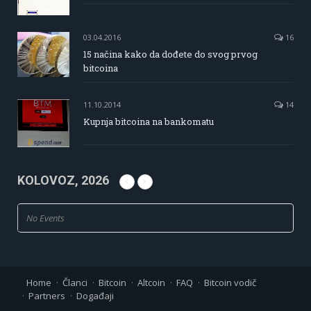
03.04.2016
16
15 načina kako da dođete do svog prvog
bitcoina
11.10.2014
14
Kupnja bitcoina na bankomatu
KOLOVOZ, 2026
No Events
Home
Članci
Bitcoin
Altcoin
FAQ
Bitcoin vodič
Partners
Događaji