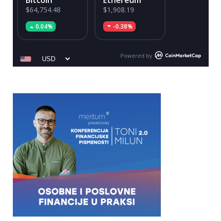
Bitcoin
Ethereum
$64,754.48
$1,908.19
0.04%
-0.38%
Powered by