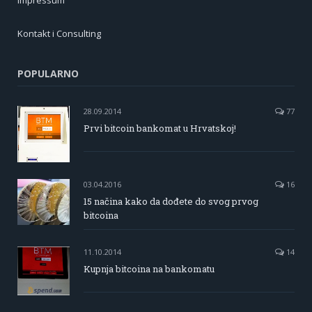
Impressum
Kontakt i Consulting
POPULARNO
28.09.2014
77
Prvi bitcoin bankomat u Hrvatskoj!
03.04.2016
16
15 načina kako da dođete do svog prvog
bitcoina
11.10.2014
14
Kupnja bitcoina na bankomatu