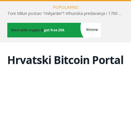
POPULARNO
Toni Milun postao “milijarder”! Vrhunska predavanja i 1700 posjetitelja obilježili su mjesec financijske pismenosti
Hrvatski Bitcoin Portal