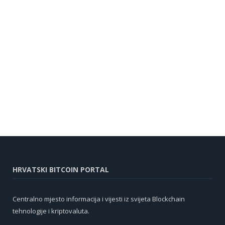
HRVATSKI BITCOIN PORTAL
Centralno mjesto informacija i vijesti iz svijeta Blockchain
tehnologije i kriptovaluta.