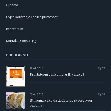
O nama
Uvjeti korištenja i polica privatnosti
Impressum
Kontakt i Consulting
POPULARNO
28.09.2014
77
Prvi bitcoin bankomat u Hrvatskoj!
03.04.2016
16
15 načina kako da dođete do svog prvog
bitcoina