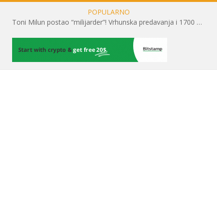
POPULARNO
Toni Milun postao “milijarder”! Vrhunska predavanja i 1700 posjetitelja obilježili su mjesec financijske pismenosti