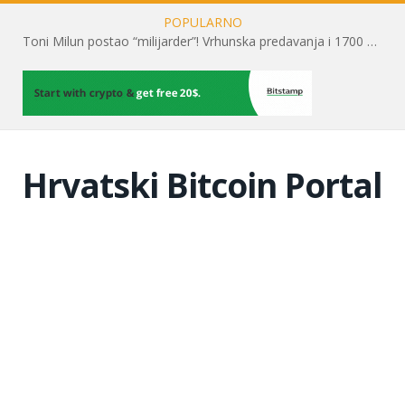
POPULARNO
Toni Milun postao “milijarder”! Vrhunska predavanja i 1700 posjetitelja obilježili su mjesec financijske pismenosti
Hrvatski Bitcoin Portal