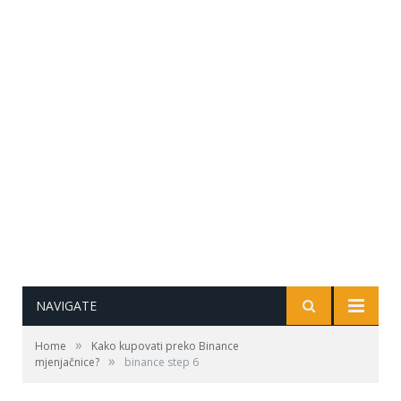
NAVIGATE
»
Home
Kako kupovati preko Binance
»
mjenjačnice?
binance step 6