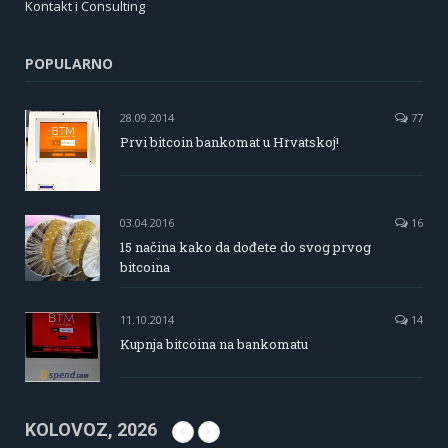
Kontakt i Consulting
POPULARNO
28.09.2014
77
Prvi bitcoin bankomat u Hrvatskoj!
03.04.2016
16
15 načina kako da dođete do svog prvog
bitcoina
11.10.2014
14
Kupnja bitcoina na bankomatu
KOLOVOZ, 2026