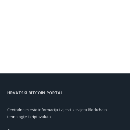
HRVATSKI BITCOIN PORTAL
Centralno mjesto informacija i vijesti iz svijeta Blockchain
tehnologije i kriptovaluta.