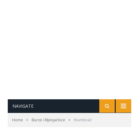
NAVIGATE
»
»
Home
Burze i Mjenjačnice
thumbnail