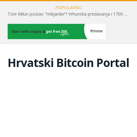
POPULARNO
Toni Milun postao “milijarder”! Vrhunska predavanja i 1700 posjetitelja obilježili su mjesec financijske pismenosti
Hrvatski Bitcoin Portal