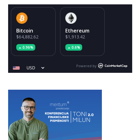
Bitcoin
Ethereum
$64,882.62
$1,913.42
0.96%
0.6%
Powered by