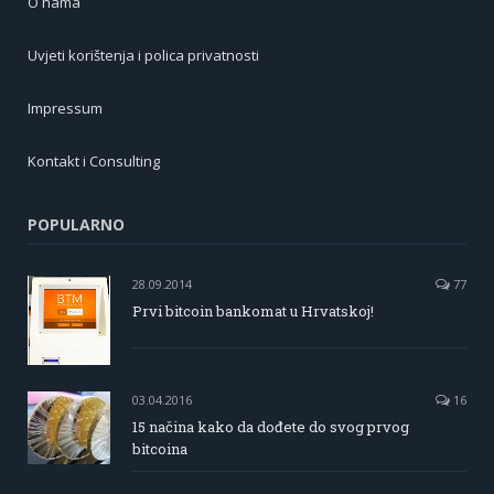
O nama
Uvjeti korištenja i polica privatnosti
Impressum
Kontakt i Consulting
POPULARNO
28.09.2014
77
Prvi bitcoin bankomat u Hrvatskoj!
03.04.2016
16
15 načina kako da dođete do svog prvog
bitcoina