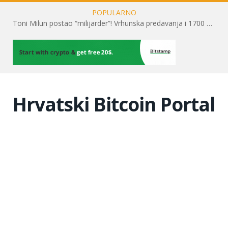
POPULARNO
Toni Milun postao “milijarder”! Vrhunska predavanja i 1700 posjetitelja obilježili su mjesec financijske pismenosti
Hrvatski Bitcoin Portal