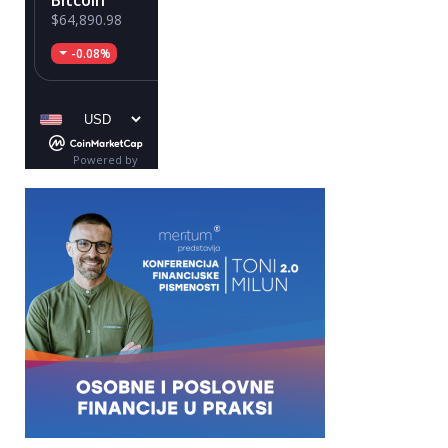
Bitcoin
Ethereum
$64,890.98
$1,916.36
-0.08%
-0.15%
Powered by