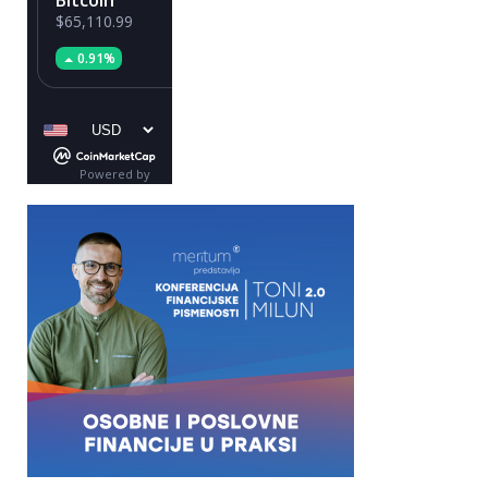
Bitcoin
Ethereum
$65,110.99
$1,920.49
0.91%
0.56%
Powered by