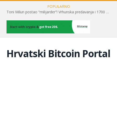
POPULARNO
Toni Milun postao “milijarder”! Vrhunska predavanja i 1700 posjetitelja obilježili su mjesec financijske pismenosti
Hrvatski Bitcoin Portal