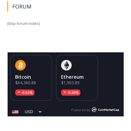
FORUM
[bbp-forum-index]
Bitcoin
Ethereum
$64,360.88
$1,903.89
-0.62%
-0.38%
Powered by