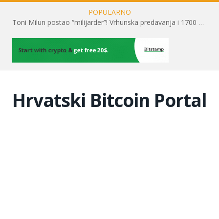
POPULARNO
Toni Milun postao “milijarder”! Vrhunska predavanja i 1700 posjetitelja obilježili su mjesec financijske pismenosti
Hrvatski Bitcoin Portal