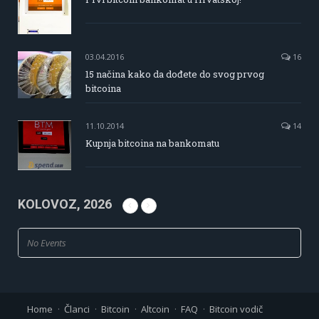
03.04.2016
16
15 načina kako da dođete do svog prvog
bitcoina
11.10.2014
14
Kupnja bitcoina na bankomatu
KOLOVOZ, 2026
No Events
Home
Članci
Bitcoin
Altcoin
FAQ
Bitcoin vodič