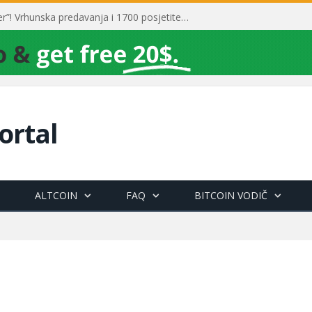
Toni Milun postao “milijarder”! Vrhunska predavanja i 1700 posjetitelja obilježili su mjesec financijske pismenosti
ortal
ALTCOIN
FAQ
BITCOIN VODIČ