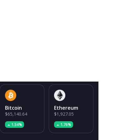
Bitcoin
Ethereum
$65,140.64
$1,927.05
1.54%
1.76%