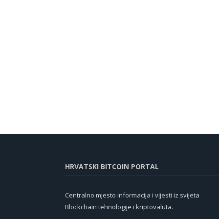
HRVATSKI BITCOIN PORTAL
Centralno mjesto informacija i vijesti iz svijeta
Blockchain tehnologije i kriptovaluta.