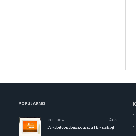
POPULARNO
K
28.09.2014
77
Prvi bitcoin bankomat u Hrvatskoj!