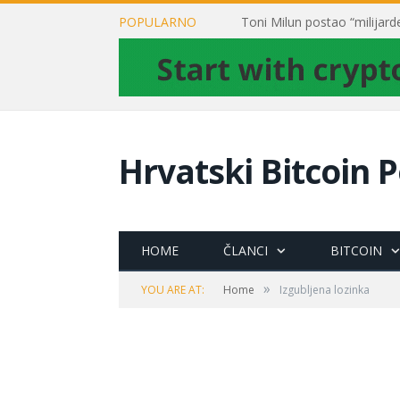
POPULARNO
Hrvatski Bitcoin P
HOME
ČLANCI
BITCOIN
»
YOU ARE AT:
Home
Izgubljena lozinka