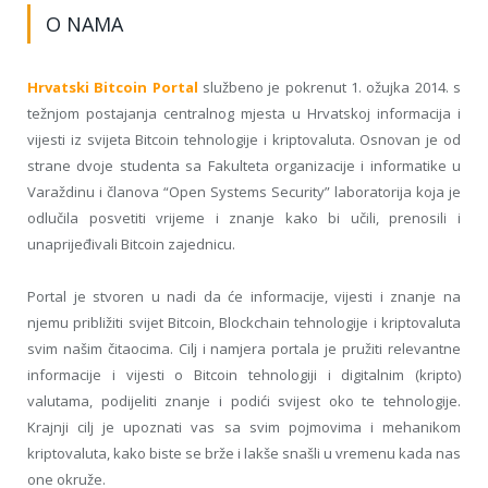
O NAMA
Hrvatski Bitcoin Portal
službeno je pokrenut 1. ožujka 2014. s
težnjom postajanja centralnog mjesta u Hrvatskoj informacija i
vijesti iz svijeta Bitcoin tehnologije i kriptovaluta. Osnovan je od
strane dvoje studenta sa Fakulteta organizacije i informatike u
Varaždinu i članova “Open Systems Security” laboratorija koja je
odlučila posvetiti vrijeme i znanje kako bi učili, prenosili i
unaprijeđivali Bitcoin zajednicu.
Portal je stvoren u nadi da će informacije, vijesti i znanje na
njemu približiti svijet Bitcoin, Blockchain tehnologije i kriptovaluta
svim našim čitaocima. Cilj i namjera portala je pružiti relevantne
informacije i vijesti o Bitcoin tehnologiji i digitalnim (kripto)
valutama, podijeliti znanje i podići svijest oko te tehnologije.
Krajnji cilj je upoznati vas sa svim pojmovima i mehanikom
kriptovaluta, kako biste se brže i lakše snašli u vremenu kada nas
one okruže.