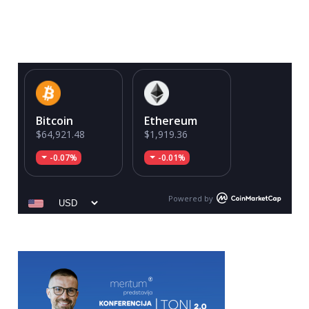
Bitcoin
Ethereum
$64,921.48
$1,919.36
-0.07%
-0.01%
Powered by