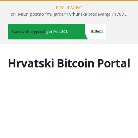
POPULARNO
Toni Milun postao “milijarder”! Vrhunska predavanja i 1700 posjetitelja obilježili su mjesec financijske pismenosti
Hrvatski Bitcoin Portal