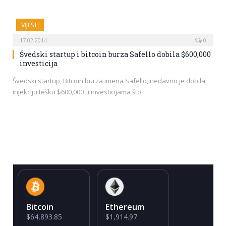
VIJESTI
17.02.2014
0
Švedski startup i bitcoin burza Safello dobila $600,000
investicija
Švedski startup, Bitcoin burza imena Safello, nedavno je dobila
injekciju tešku $600,000 u investicijama što…
Bitcoin
Ethereum
$64,893.85
$1,914.97