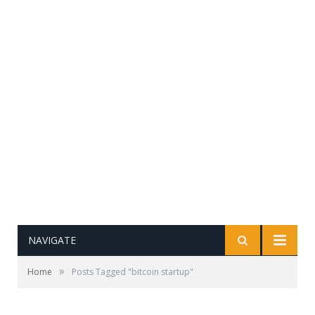
NAVIGATE
»
Home
Posts Tagged "bitcoin startup"