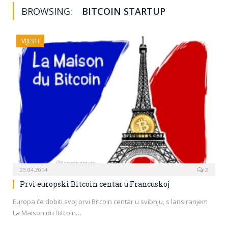
BROWSING:
BITCOIN STARTUP
VIJESTI
23.04.2014
2
Prvi europski Bitcoin centar u Francuskoj
Europa će dobiti svoj prvi Bitcoin centar u svibnju, s lansiranjem
La Maison du Bitcoin…