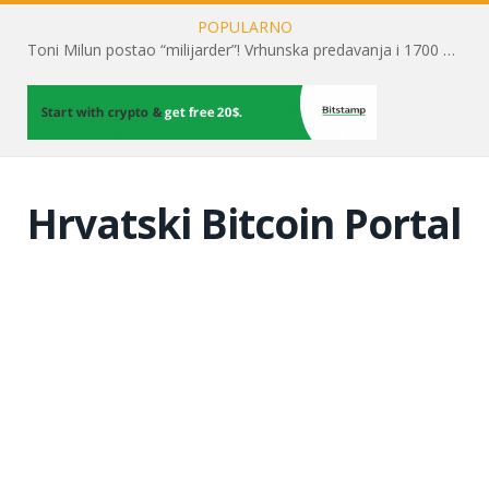
POPULARNO
Toni Milun postao “milijarder”! Vrhunska predavanja i 1700 posjetitelja obilježili su mjesec financijske pismenosti
Hrvatski Bitcoin Portal