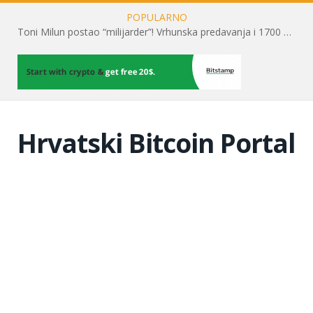
POPULARNO
Toni Milun postao “milijarder”! Vrhunska predavanja i 1700 posjetitelja obilježili su mjesec financijske pismenosti
Hrvatski Bitcoin Portal