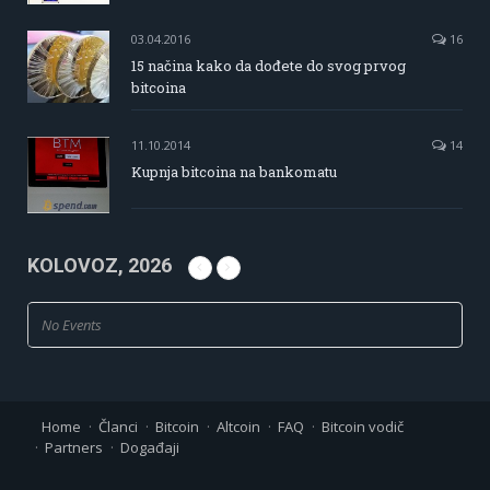
03.04.2016
16
15 načina kako da dođete do svog prvog
bitcoina
11.10.2014
14
Kupnja bitcoina na bankomatu
KOLOVOZ, 2026
No Events
Home
Članci
Bitcoin
Altcoin
FAQ
Bitcoin vodič
Partners
Događaji