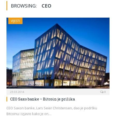
BROWSING:
CEO
VIJESTI
23.03.2014
8
CEO Saxo banke – Bitcoin je prilika
CEO Saxon banke, Lars Seier Christensen, dao je podršku
Bitcoinu i izjavio kako je on…