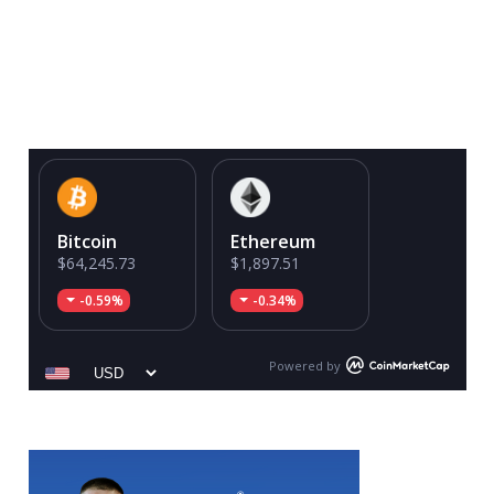
Bitcoin
Ethereum
$64,245.73
$1,897.51
-0.59%
-0.34%
Powered by