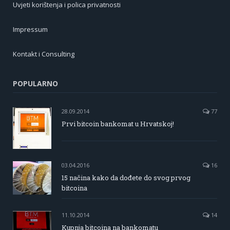
Uvjeti korištenja i polica privatnosti
Impressum
Kontakt i Consulting
POPULARNO
28.09.2014
77
Prvi bitcoin bankomat u Hrvatskoj!
03.04.2016
16
15 načina kako da dođete do svog prvog
bitcoina
11.10.2014
14
Kupnja bitcoina na bankomatu