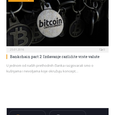
25.01.2016
0
Bankchain part 2: Izdavanje različite vrste valute
U jednom od naših prethodnih članka razgovarali smo o
kušnjama i nevoljama koje okružuju koncept…