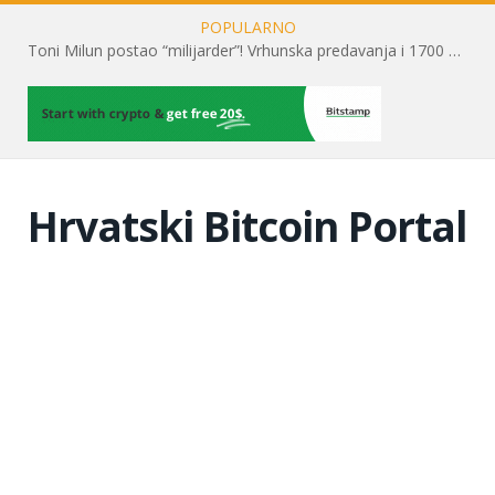
POPULARNO
Toni Milun postao “milijarder”! Vrhunska predavanja i 1700 posjetitelja obilježili su mjesec financijske pismenosti
Hrvatski Bitcoin Portal