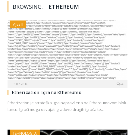
BROWSING:
ETHEREUM
VIJESTI
03.07.2016
4
Etherization: Igra na Ethereumu
Etherization je strateška igra napravljena na Ethereumovom blok-
lancu. Igrači mogu osvajati gradove drugih igrača te…
TEHNOLOGIJA