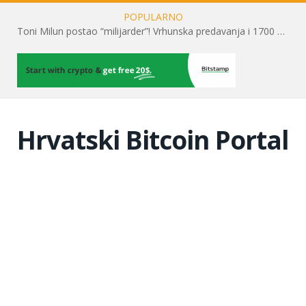
POPULARNO
Toni Milun postao “milijarder”! Vrhunska predavanja i 1700 posjetitelja obilježili su mjesec financijske pismenosti
Hrvatski Bitcoin Portal