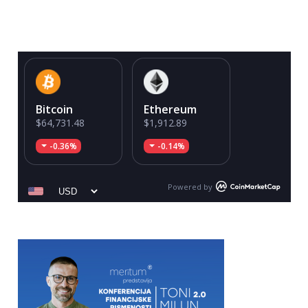
Bitcoin
Ethereum
$64,731.48
$1,912.89
-0.36%
-0.14%
Powered by