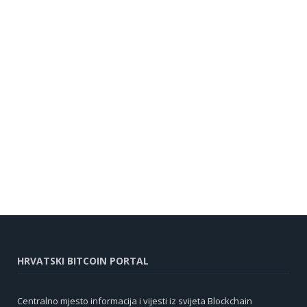
HRVATSKI BITCOIN PORTAL
Centralno mjesto informacija i vijesti iz svijeta Blockchain