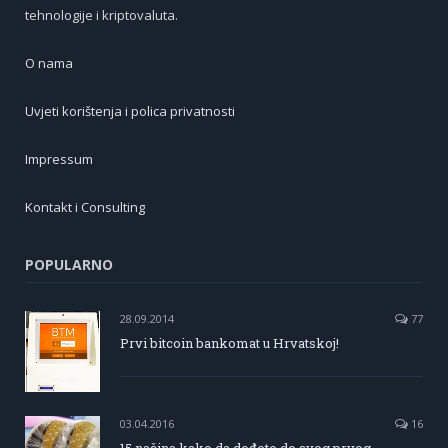
tehnologije i kriptovaluta.
O nama
Uvjeti korištenja i polica privatnosti
Impressum
Kontakt i Consulting
POPULARNO
28.09.2014
77
Prvi bitcoin bankomat u Hrvatskoj!
03.04.2016
16
15 načina kako da dođete do svog prvog