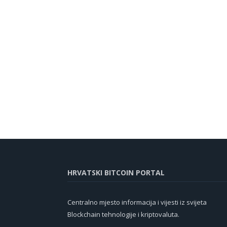
HRVATSKI BITCOIN PORTAL
Centralno mjesto informacija i vijesti iz svijeta
Blockchain tehnologije i kriptovaluta.