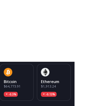
Bitcoin
Ethereum
$64,773.91
$1,913.24
-0.3%
-0.13%