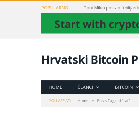
POPULARNO
Hrvatski Bitcoin P
HOME
ČLANCI
BITCOIN
»
YOU ARE AT:
Home
Posts Tagged "rat"