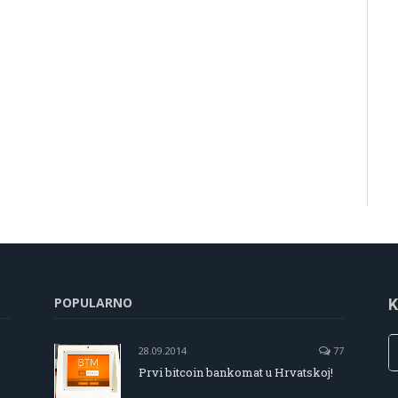
POPULARNO
K
28.09.2014
77
Prvi bitcoin bankomat u Hrvatskoj!