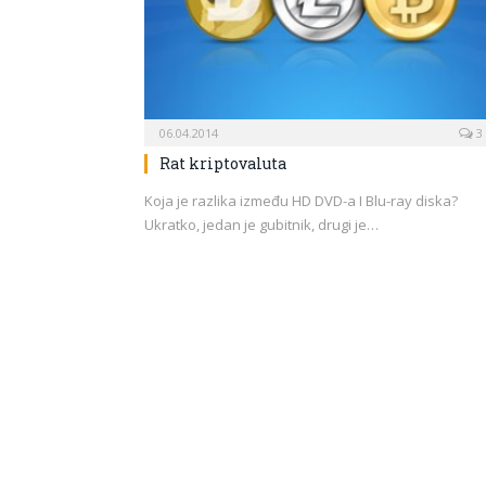
06.04.2014
3
Rat kriptovaluta
Koja je razlika između HD DVD-a I Blu-ray diska?
Ukratko, jedan je gubitnik, drugi je…