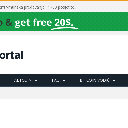
Toni Milun postao “milijarder”! Vrhunska predavanja i 1700 posjetitelja obilježili su mjesec financijske pismenosti
ortal
ALTCOIN
FAQ
BITCOIN VODIČ