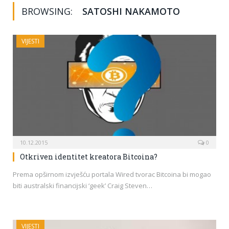
BROWSING:
SATOSHI NAKAMOTO
VIJESTI
10.12.2015
0
Otkriven identitet kreatora Bitcoina?
Prema opširnom izvješću portala Wired tvorac Bitcoina bi mogao
biti australski financijski ‘geek’ Craig Steven…
VIJESTI