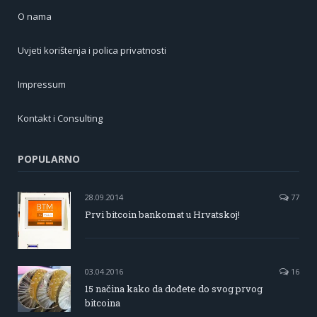
O nama
Uvjeti korištenja i polica privatnosti
Impressum
Kontakt i Consulting
POPULARNO
28.09.2014
77
Prvi bitcoin bankomat u Hrvatskoj!
03.04.2016
16
15 načina kako da dođete do svog prvog
bitcoina