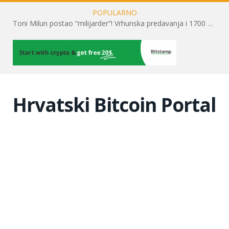
POPULARNO
Toni Milun postao “milijarder”! Vrhunska predavanja i 1700 posjetitelja obilježili su mjesec financijske pismenosti
Hrvatski Bitcoin Portal