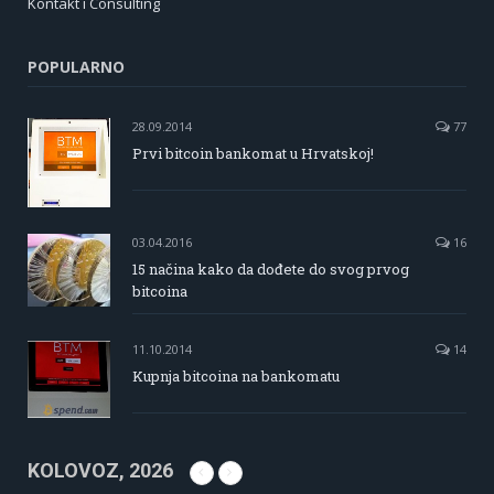
Kontakt i Consulting
POPULARNO
28.09.2014
77
Prvi bitcoin bankomat u Hrvatskoj!
03.04.2016
16
15 načina kako da dođete do svog prvog
bitcoina
11.10.2014
14
Kupnja bitcoina na bankomatu
KOLOVOZ, 2026