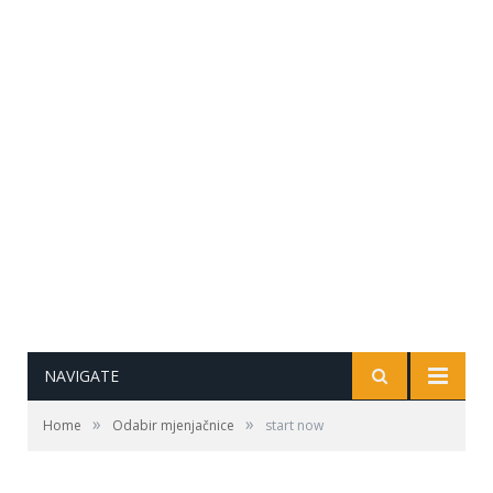
NAVIGATE
»
»
Home
Odabir mjenjačnice
start now