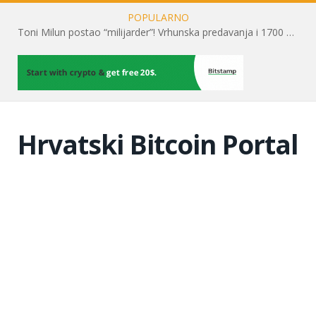
POPULARNO
Toni Milun postao “milijarder”! Vrhunska predavanja i 1700 posjetitelja obilježili su mjesec financijske pismenosti
Hrvatski Bitcoin Portal