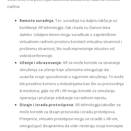
načina:
Remote suradnja:
Tzv. suradnja na daljinu lakša je uz
korištenje XR tehnologije, čak i kada su članovi tima
daleko. Udaljeni timovi mogu surađivati ​​u zajedničkom
virtualnom radnom prostoru koristeći virtualnu stvarnost i
proširenu stvarnost, što nudi impresivnije iskustvo od
videokonferencije.
Učenje i obrazovanje:
XR se može koristiti za stvaranje
okruženja za učenje koje učenicima omogućuje da
usavrše svoje sposobnosti u sigurnom okruženju. To može
biti posebno korisno u industrijama kao što su proizvodnja
ili medicina, gdje se VR i AR mogu koristiti za simulaciju
operacija i pružanje edukacije na radnom mjestu.
Dizajn i izrada prototipova:
XR tehnologija također se
može koristiti za dizajn proizvoda i izradu prototipova.
Primjerice, virtualni prototipovi mogu se izraditi s VR-om,
omogućujući dizajnerima da vide i testiraju svoje koncepte