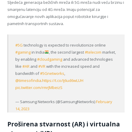
Sljedeća generacija bežičnih mreža ili 5G mreža nudi veću brzinu i
smanjenu latenciju od 4G mreža. Imaju potencijal za
omogućavanje novih aplikacija poput robotske kirurgije i
pametnih transportnih sustava.
#5G
technology is expected to revolutionize online
#gaming
in India
, the second largest
#telecom
market,
by enabling
#cloudgaming
and advanced technologies
like
#AR
and
#VR
with the increased speed and
bandwidth of
#5Gnetworks
,
@timesofindia
.
https://t.co/Ij6ud6wLUH
pic.twitter.com/rmrJMbeizS
— Samsung Networks (@SamsungNetworks)
February
14, 2023
Proširena stvarnost (AR) i virtualna