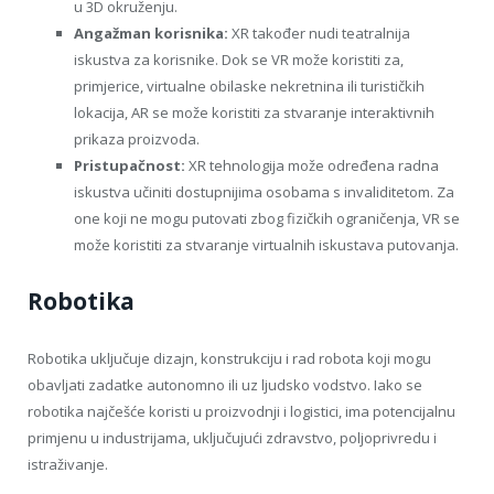
u 3D okruženju.
Angažman korisnika:
XR također nudi teatralnija
iskustva za korisnike. Dok se VR može koristiti za,
primjerice, virtualne obilaske nekretnina ili turističkih
lokacija, AR se može koristiti za stvaranje interaktivnih
prikaza proizvoda.
Pristupačnost:
XR tehnologija može određena radna
iskustva učiniti dostupnijima osobama s invaliditetom. Za
one koji ne mogu putovati zbog fizičkih ograničenja, VR se
može koristiti za stvaranje virtualnih iskustava putovanja.
Robotika
Robotika uključuje dizajn, konstrukciju i rad robota koji mogu
obavljati zadatke autonomno ili uz ljudsko vodstvo. Iako se
robotika najčešće koristi u proizvodnji i logistici, ima potencijalnu
primjenu u industrijama, uključujući zdravstvo, poljoprivredu i
istraživanje.