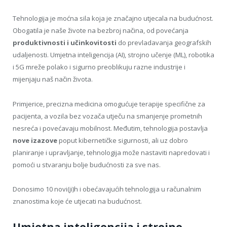
Tehnologija je moćna sila koja je značajno utjecala na budućnost.
Obogatila je naše živote na bezbroj načina, od povećanja
produktivnosti i učinkovitosti
do prevladavanja geografskih
udaljenosti. Umjetna inteligencija (AI), strojno učenje (ML), robotika
i 5G mreže polako i sigurno preoblikuju razne industrije i
mijenjaju naš način života.
Primjerice, precizna medicina omogućuje terapije specifične za
pacijenta, a vozila bez vozača utječu na smanjenje prometnih
nesreća i povećavaju mobilnost. Međutim, tehnologija postavlja
nove izazove
poput kibernetičke sigurnosti, ali uz dobro
planiranje i upravljanje, tehnologija može nastaviti napredovati i
pomoći u stvaranju bolje budućnosti za sve nas.
Donosimo 10 novi(ji)h i obećavajućih tehnologija u računalnim
znanostima koje će utjecati na budućnost.
Umjetna inteligencija i strojno