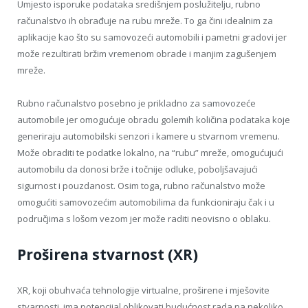
Umjesto isporuke podataka središnjem poslužitelju, rubno
računalstvo ih obrađuje na rubu mreže. To ga čini idealnim za
aplikacije kao što su samovozeći automobili i pametni gradovi jer
može rezultirati bržim vremenom obrade i manjim zagušenjem
mreže.
Rubno računalstvo posebno je prikladno za samovozeće
automobile jer omogućuje obradu golemih količina podataka koje
generiraju automobilski senzori i kamere u stvarnom vremenu.
Može obraditi te podatke lokalno, na “rubu” mreže, omogućujući
automobilu da donosi brže i točnije odluke, poboljšavajući
sigurnost i pouzdanost. Osim toga, rubno računalstvo može
omogućiti samovozećim automobilima da funkcioniraju čak i u
područjima s lošom vezom jer može raditi neovisno o oblaku.
Proširena stvarnost (XR)
XR, koji obuhvaća tehnologije virtualne, proširene i mješovite
stvarnosti, ima potencijal oblikovati budućnost rada na nekoliko