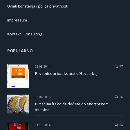
Uvjeti korištenja i polica privatnosti
Impressum
Kontakt i Consulting
POPULARNO
28.09.2014
77
Prvi bitcoin bankomat u Hrvatskoj!
03.04.2016
16
15 načina kako da dođete do svog prvog
bitcoina
11.10.2014
14