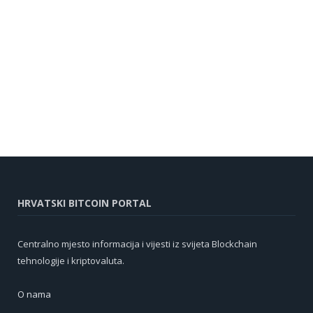
HRVATSKI BITCOIN PORTAL
Centralno mjesto informacija i vijesti iz svijeta Blockchain
tehnologije i kriptovaluta.
O nama