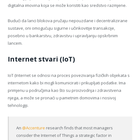
digitalna imovina koja se može koristiti kao sredstvo razmjene.
Budući da lanci blokova pružaju nepouzdane i decentralizirane
sustave, oni omogućuju sigurne i učinkovitije transakcije,
posebno u bankarstvu, zdravstvu i upravljanju opskrbnim
lancem.
Internet stvari (IoT)
IoT (Internet se odnosi na proces povezivanja fizičkih objekata s
internetom kako bi mogli komunicirati i prikupljati podatke. Ima
primjenu u područjima kao što su proizvodnja i zdravstvena
njega, a može se pronaći u pametnim domovima i nosivoj
tehnologiji.
An
@Accenture
research finds that most managers
consider the Internet of Things a strategic factor in