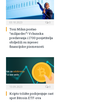
03.10.2023
0
Toni Milun postao
“milijarder”! Vrhunska
predavanja i 1700 posjetitelja
obilježili su mjesec
financijske pismenosti
13.09.2023
0
Kripto tržište podcjenjuje rast
spot Bitcoin ETF-ova