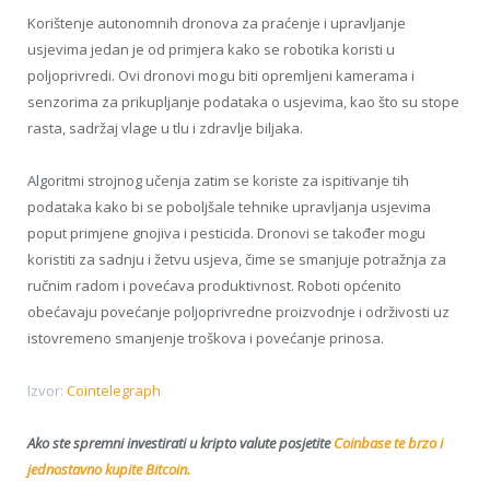
Korištenje autonomnih dronova za praćenje i upravljanje
usjevima jedan je od primjera kako se robotika koristi u
poljoprivredi. Ovi dronovi mogu biti opremljeni kamerama i
senzorima za prikupljanje podataka o usjevima, kao što su stope
rasta, sadržaj vlage u tlu i zdravlje biljaka.
Algoritmi strojnog učenja zatim se koriste za ispitivanje tih
podataka kako bi se poboljšale tehnike upravljanja usjevima
poput primjene gnojiva i pesticida. Dronovi se također mogu
koristiti za sadnju i žetvu usjeva, čime se smanjuje potražnja za
ručnim radom i povećava produktivnost. Roboti općenito
obećavaju povećanje poljoprivredne proizvodnje i održivosti uz
istovremeno smanjenje troškova i povećanje prinosa.
Izvor:
Cointelegraph
Ako ste spremni investirati u kripto valute posjetite
Coinbase te brzo i
jednostavno kupite Bitcoin.