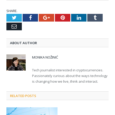
SHARE.
Twitter
Facebook
Google+
Pinterest
LinkedIn
Tumblr
Email
ABOUT AUTHOR
MONIKA NOŽINIĆ
Tech journalist interested in cryptocurrencies.
Passionately curious about the ways technology
is changing how we live, think and interact.
RELATED POSTS