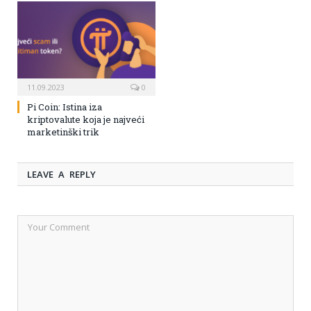
11.09.2023
0
Pi Coin: Istina iza
kriptovalute koja je najveći
marketinški trik
LEAVE A REPLY