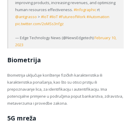
improving products, increasing revenues, and optimizing
human resources effectiveness.
#Infographic
rt
@antgrasso
>
#IoT
#IIoT
#FutureofWork
#Automation
pic.twitter.com/2oMSs3nfgz
— Edge Technology News (@NewsEdgetech)
February 10,
2023
Biometrija
Biometrija uključuje korištenje fizičkih karakteristika ili
karakteristika ponašanja, kao što su otisci prstiju ili
prepoznavanje lica, za identifikaciju i autentifikaciju. Ima
potencijalne primjene u područjima poput bankarstva, zdravstva,
metaverzuma i provedbe zakona.
5G mreža