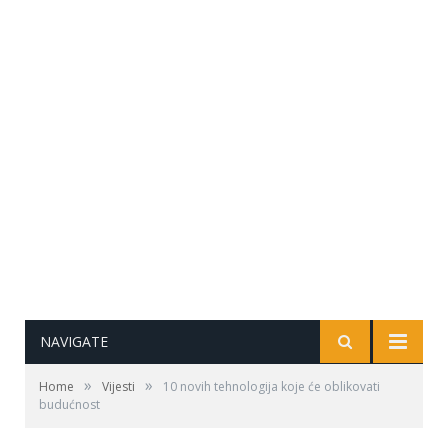
NAVIGATE
»
»
Home
Vijesti
10 novih tehnologija koje će oblikovati
budućnost