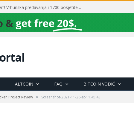
Toni Milun postao “milijarder”! Vrhunska predavanja i 1700 posjetitelja obilježili su mjesec financijske pismenosti
ortal
ALTCOIN
FAQ
BITCOIN VODIČ
»
Token Project Review
Screenshot-2021-11-26-at-11.45.43