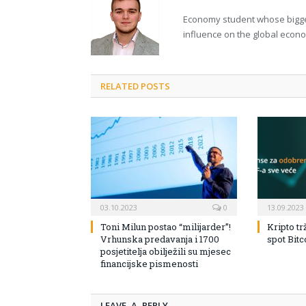
Economy student whose bigges
influence on the global econ
RELATED POSTS
03.10.2023
0
13.09.2023
Toni Milun postao “milijarder”!
Kripto tr
Vrhunska predavanja i 1700
spot Bit
posjetitelja obilježili su mjesec
financijske pismenosti
LEAVE A REPLY