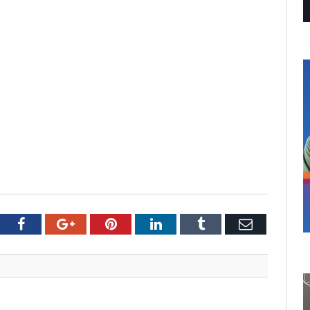
tter
Facebook
Google+
Pinterest
LinkedIn
Tumblr
Email