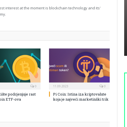
t interest at the moment is blockchain technology and its'
omy.
0
11.09.2023
0
žište podcjenjuje rast
Pi Coin: Istina iza kriptovalute
coin ETF-ova
koja je najveći marketinški trik