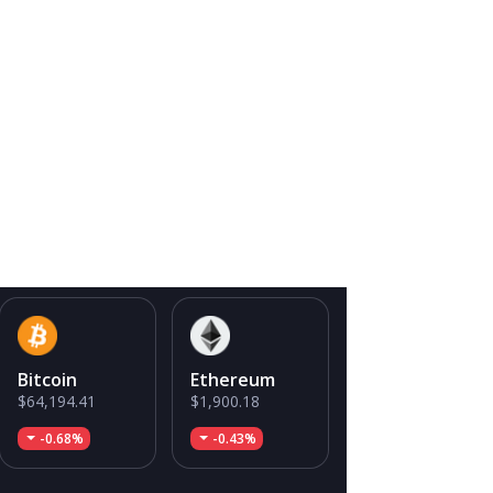
Bitcoin
Ethereum
$64,194.41
$1,900.18
-0.68%
-0.43%