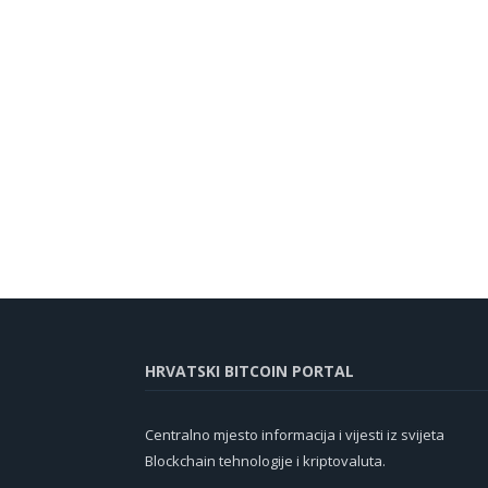
HRVATSKI BITCOIN PORTAL
Centralno mjesto informacija i vijesti iz svijeta
Blockchain tehnologije i kriptovaluta.