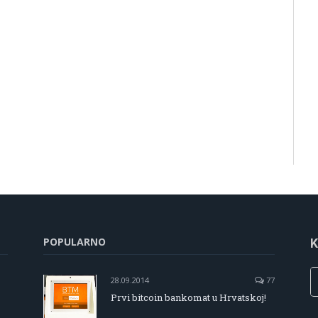
POPULARNO
K
28.09.2014
77
Prvi bitcoin bankomat u Hrvatskoj!