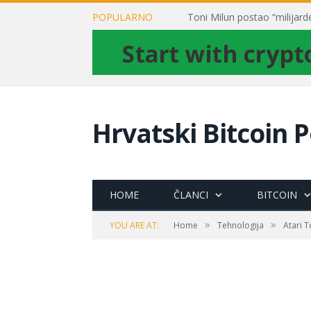
POPULARNO
Hrvatski Bitcoin P
HOME
ČLANCI
BITCOIN
»
»
YOU ARE AT:
Home
Tehnologija
Atari 