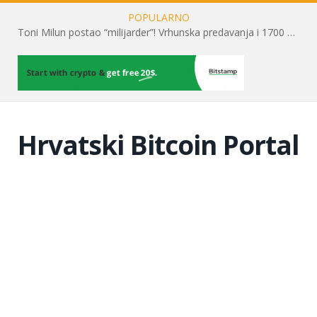
POPULARNO
Toni Milun postao “milijarder”! Vrhunska predavanja i 1700 posjetitelja obilježili su mjesec financijske pismenosti
Hrvatski Bitcoin Portal