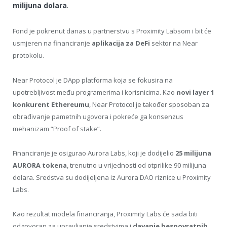
milijuna dolara
.
Fond je pokrenut danas u partnerstvu s Proximity Labsom i bit će
usmjeren na financiranje
aplikacija za DeFi
sektor na Near
protokolu.
Near Protocol je DApp platforma koja se fokusira na
upotrebljivost među programerima i korisnicima. Kao
novi layer 1
konkurent Ethereumu
, Near Protocol je također sposoban za
obrađivanje pametnih ugovora i pokreće ga konsenzus
mehanizam “Proof of stake”.
Financiranje je osigurao Aurora Labs, koji je dodijelio
25 milijuna
AURORA tokena
, trenutno u vrijednosti od otprilike 90 milijuna
dolara. Sredstva su dodijeljena iz Aurora DAO riznice u Proximity
Labs.
Kao rezultat modela financiranja, Proximity Labs će sada biti
odgovoran za upravljanje sredstvima i
davanje bespovratnih