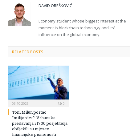
DAVID OREŠKOVIĆ
Economy student whose biggest interest at the
moment is blockchain technology and its'
influence on the global economy.
RELATED POSTS
03.10.2023
0
Toni Milun postao
“milijarder”! Vrhunska
predavanja i 1700 posjetitelja
obilježili su mjesec
financijske pismenosti