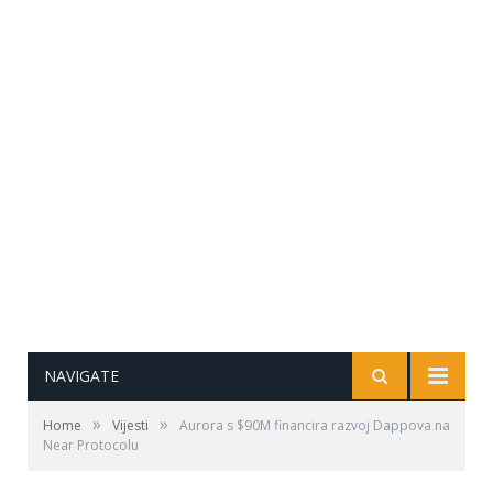
NAVIGATE
»
»
Home
Vijesti
Aurora s $90M financira razvoj Dappova na
Near Protocolu