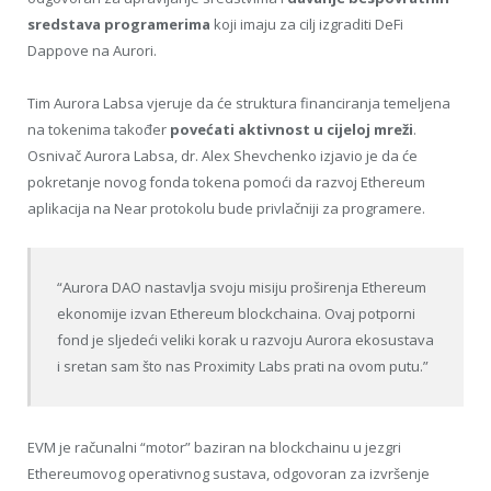
sredstava programerima
koji imaju za cilj izgraditi DeFi
Dappove na Aurori.
Tim Aurora Labsa vjeruje da će struktura financiranja temeljena
na tokenima također
povećati aktivnost u cijeloj mreži
.
Osnivač Aurora Labsa, dr. Alex Shevchenko izjavio je da će
pokretanje novog fonda tokena pomoći da razvoj Ethereum
aplikacija na Near protokolu bude privlačniji za programere.
“Aurora DAO nastavlja svoju misiju proširenja Ethereum
ekonomije izvan Ethereum blockchaina. Ovaj potporni
fond je sljedeći veliki korak u razvoju Aurora ekosustava
i sretan sam što nas Proximity Labs prati na ovom putu.”
EVM je računalni “motor” baziran na blockchainu u jezgri
Ethereumovog operativnog sustava, odgovoran za izvršenje