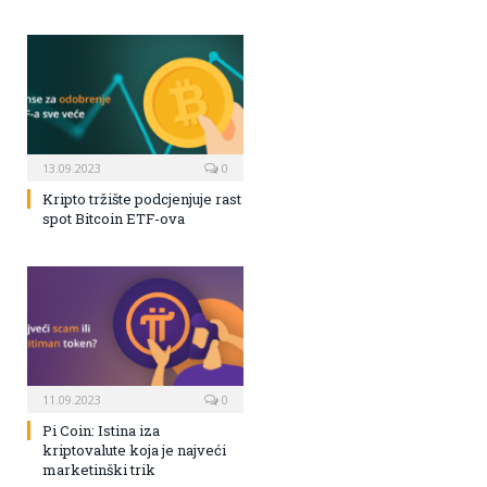
13.09.2023
0
Kripto tržište podcjenjuje rast
spot Bitcoin ETF-ova
11.09.2023
0
Pi Coin: Istina iza
kriptovalute koja je najveći
marketinški trik