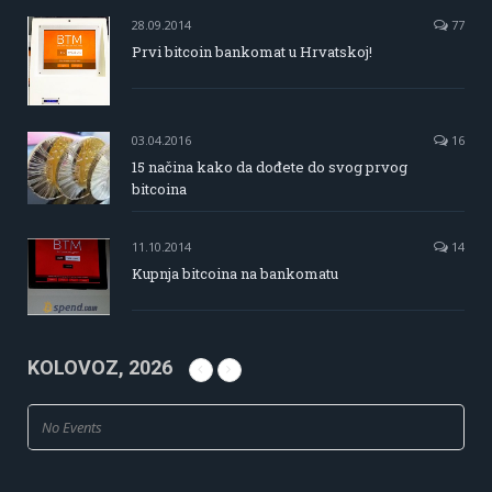
28.09.2014
77
Prvi bitcoin bankomat u Hrvatskoj!
03.04.2016
16
15 načina kako da dođete do svog prvog
bitcoina
11.10.2014
14
Kupnja bitcoina na bankomatu
KOLOVOZ, 2026
No Events