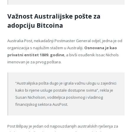
Važnost Australijske pošte za
adopciju Bitcoina
Australia Post, nekadašnji Postmaster General odjel, jedna je od
organizacija s najdužim stažem u Australiji.
Osnovana je kao
privatni entitet 1809. godine
, a bivši osuđenik Issac Nichols
imenovan je za prvog poštara.
“Australijska pošta dugo je igrala važnu ulogu u zajednici
kako bi njene usluge postale dostupne svima”, rekla je
Susan Nicholson, voditeljica poslovnog i vladinog
financijskog sektora AusPost.
Post Billpay je jedan od najpouzdanijih australskih rješenja za