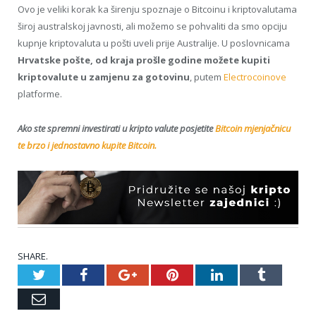
Ovo je veliki korak ka širenju spoznaje o Bitcoinu i kriptovalutama
široj australskoj javnosti, ali možemo se pohvaliti da smo opciju
kupnje kriptovaluta u pošti uveli prije Australije. U poslovnicama
Hrvatske pošte, od kraja prošle godine možete kupiti
kriptovalute u zamjenu za gotovinu
, putem
Electrocoinove
platforme.
Ako ste spremni investirati u kripto valute posjetite
Bitcoin mjenjačnicu
te brzo i jednostavno kupite Bitcoin.
SHARE.
Twitter
Facebook
Google+
Pinterest
LinkedIn
Tumblr
Email