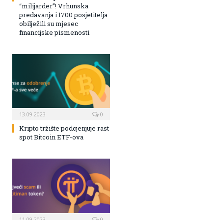
“milijarder”! Vrhunska
predavanja i 1700 posjetitelja
obilježili su mjesec
financijske pismenosti
13.09.2023
0
Kripto tržište podcjenjuje rast
spot Bitcoin ETF-ova
11.09.2023
0