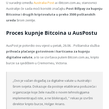
U suradnji između
Australia Post-
a i Bitcoin.com.au, stanovnici
Australije će sada moći koristiti značajku
Post Billpay za kupnju
Bitcoina i drugih kriptovaluta u preko 3500 poštanskih
ureda
širom zemlje.
Proces kupnje Bitcoina u AusPostu
AusPost je potvrdio ovu vijest u petak, 26.06. . Poštanska služba
prihvaća plaćanje gotovinom i karticama za kupnju
digitalne valute
, a to se izvršava putem Bitcoin.com.au, kripto
burze sa sjedištem u Cremorneu, Victoria.
„Ovo je važan događaj za digitalne valute u Australiji i
širom svijeta. Dokazuje da postoje etablirana poduzeća i
organizacije koje žele naučiti o novim tehnologijama
implementirajući iste, a ne blokirajući, “ rekao je izvršni
direktor kripto burze, Holger Arians.