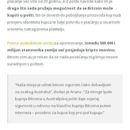
plaćanje već više od 20 godina, a iz pošte navode kako im je
drago što sada pružaju mogućnost da se Bitcoin može
kupiti u pošti
, što će dovesti do poboljšanja proizvoda koji nudi
provjeru identiteta kupca te šalje potvrdu o plaćanju u stvarnom
vremenu natrag prema platitelju.
Prema australskom uredu
za oporezivanje,
između 500.000 i
milijun stanovnika zemlje već posjeduje kripto imovinu
.
Bitcoin.com.au je rekao da se nada povećanju tog broja novom
suradnjom s poštom.
“Naša misija je učiniti bitcoin sigurnim i lako dobavljivim
za svakog Australca”, dodao je Arians. “Za mnoge ljude
kupnja Bitcoina u Australijskoj pošti daje osjećaj
sigurnosti u odnosu na klasičnu kupnju Bitcoina putem
interneta – posebno za kupce koji prvi put kupuju.”