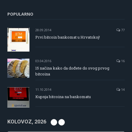
POPULARNO
28.09.2014
77
Prvi bitcoin bankomat u Hrvatskoj!
03.04.2016
16
15 načina kako da dođete do svog prvog
bitcoina
11.10.2014
14
Kupnja bitcoina na bankomatu
KOLOVOZ, 2026