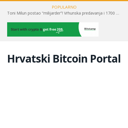
POPULARNO
Toni Milun postao “milijarder”! Vrhunska predavanja i 1700 posjetitelja obilježili su mjesec financijske pismenosti
Hrvatski Bitcoin Portal