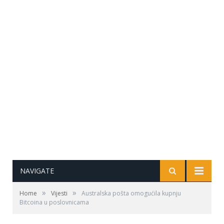
NAVIGATE
»
»
Home
Vijesti
Australska pošta omogućila kupnju
Bitcoina u poslovnicama