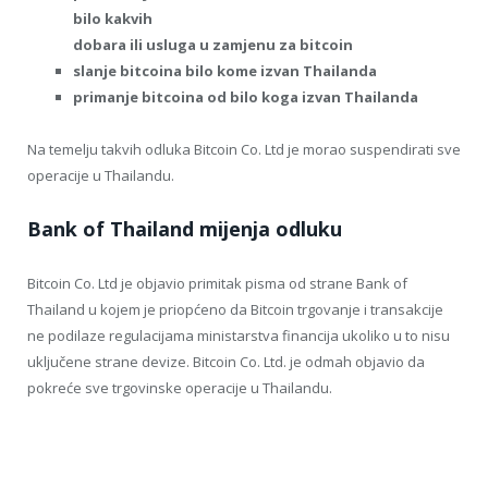
bilo kakvih
dobara ili usluga u zamjenu za bitcoin
slanje bitcoina bilo kome izvan Thailanda
primanje bitcoina od bilo koga izvan Thailanda
Na temelju takvih odluka Bitcoin Co. Ltd je morao suspendirati sve
operacije u Thailandu.
Bank of Thailand mijenja odluku
Bitcoin Co. Ltd je objavio primitak pisma od strane Bank of
Thailand u kojem je priopćeno da Bitcoin trgovanje i transakcije
ne podilaze regulacijama ministarstva financija ukoliko u to nisu
uključene strane devize. Bitcoin Co. Ltd. je odmah objavio da
pokreće sve trgovinske operacije u Thailandu.