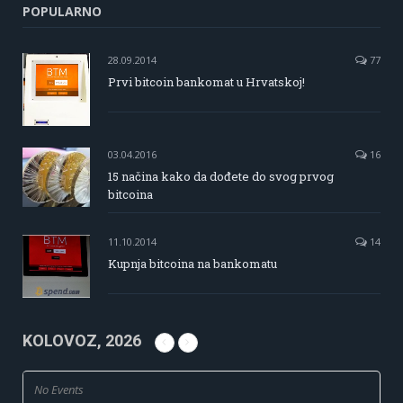
POPULARNO
28.09.2014
77
Prvi bitcoin bankomat u Hrvatskoj!
03.04.2016
16
15 načina kako da dođete do svog prvog
bitcoina
11.10.2014
14
Kupnja bitcoina na bankomatu
KOLOVOZ, 2026
No Events