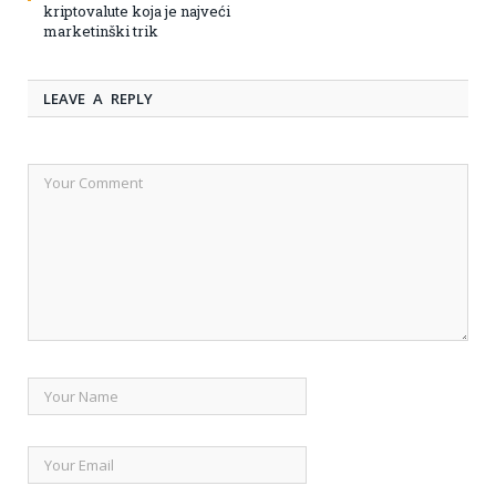
kriptovalute koja je najveći
marketinški trik
LEAVE A REPLY