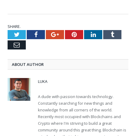
SHARE.
Twitter
Facebook
Google+
Pinterest
LinkedIn
Tumblr
Email
ABOUT AUTHOR
LUKA
A dude with passion towards technology.
Constantly searching for new things and
knowledge from all corners of the world.
Recently most occupied with Blockchains and
Crypto where I'm striving to build a great
community around this great thing. Blockchain is