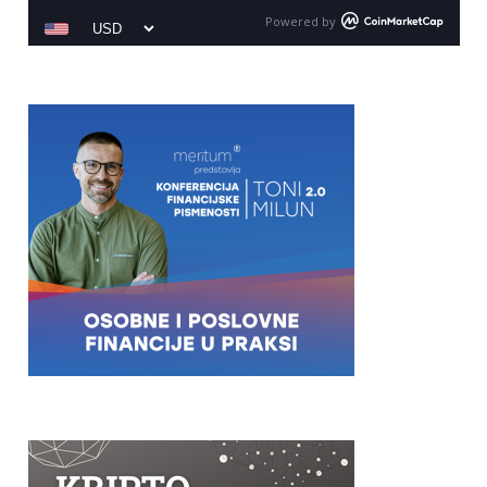
Powered by