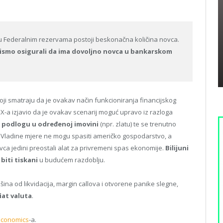
 u Federalnim rezervama postoji beskonačna količina novca.
bismo osigurali da ima dovoljno novca u bankarskom
 koji smatraju da je ovakav način funkcioniranja financijskog
INX-a izjavio da je ovakav scenarij moguć upravo iz razloga
u podlogu u određenoj imovini
(npr. zlatu) te se trenutno
Vladine mjere ne mogu spasiti američko gospodarstvo, a
vca jedini preostali alat za privremeni spas ekonomije.
Bilijuni
biti tiskani
u budućem razdoblju.
šina od likvidacija, margin callova i otvorene panike slegne,
iat valuta
.
conomics
-a.