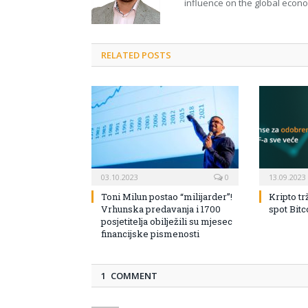
influence on the global econ
RELATED POSTS
03.10.2023
0
13.09.2023
Toni Milun postao “milijarder”!
Kripto tr
Vrhunska predavanja i 1700
spot Bit
posjetitelja obilježili su mjesec
financijske pismenosti
1 COMMENT