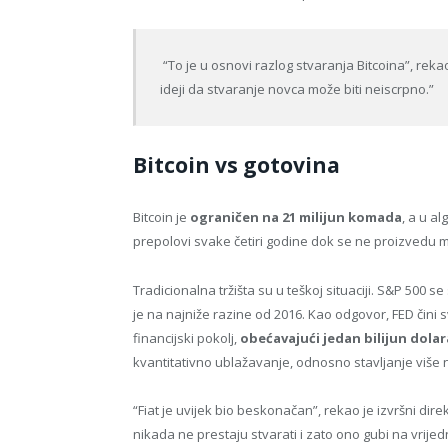
“To je u osnovi razlog stvaranja Bitcoina”, rekao
ideji da stvaranje novca može biti neiscrpno.”
Bitcoin vs gotovina
Bitcoin je
ograničen na 21 milijun komada
, a u a
prepolovi svake četiri godine dok se ne proizvedu mi
Tradicionalna tržišta su u teškoj situaciji. S&P 500 s
je na najniže razine od 2016. Kao odgovor, FED čini 
financijski pokolj,
obećavajući jedan bilijun dol
kvantitativno ublažavanje, odnosno stavljanje više 
“Fiat je uvijek bio beskonačan”, rekao je izvršni dire
nikada ne prestaju stvarati i zato ono gubi na vrije