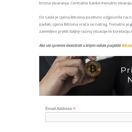
brzina stvaranja. Centralne banke trenutno stvaraju
Do sada je cijena Bitcoina pozitivno odgovorila na na
padati, cijena Bitcoina vraća se natrag. Trenutno je
zanimljivo pratiti daljnji razvoj situacije te korelacij
Ako ste spremni investirati u kripto valute posjetite
Bitcoi
*
Email Address