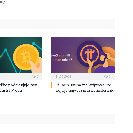
omy.
0
11.09.2023
0
žište podcjenjuje rast
Pi Coin: Istina iza kriptovalute
coin ETF-ova
koja je najveći marketinški trik