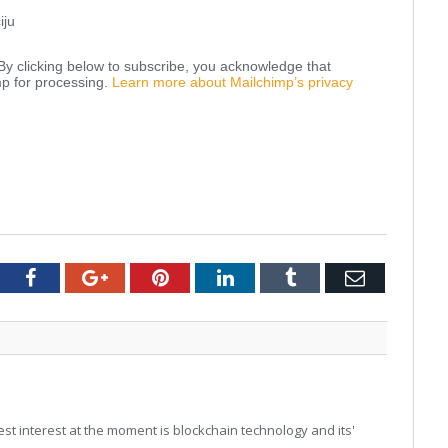
iju
y clicking below to subscribe, you acknowledge that
mp for processing.
Learn more about Mailchimp’s privacy
tter
Facebook
Google+
Pinterest
LinkedIn
Tumblr
Email
t interest at the moment is blockchain technology and its'