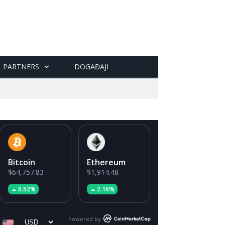
PARTNERS
DOGAĐAJI
Bitcoin
Ethereum
$64,757.83
$1,914.48
0.52%
2.16%
Powered by