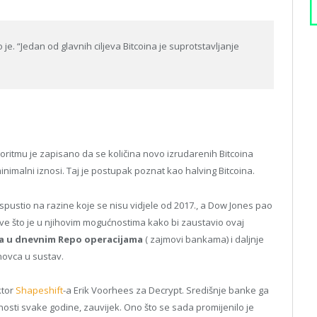
 je. “Jedan od glavnih ciljeva Bitcoina je suprotstavljanje
lgoritmu je zapisano da se količina novo izrudarenih Bitcoina
nimalni iznosi. Taj je postupak poznat kao halving Bitcoina.
e spustio na razine koje se nisu vidjele od 2017., a Dow Jones pao
sve što je u njihovim mogućnostima kako bi zaustavio ovaj
ara u dnevnim Repo operacijama
( zajmovi bankama) i daljnje
novca u sustav.
ktor
Shapeshift
-a Erik Voorhees za Decrypt. Središnje banke ga
dnosti svake godine, zauvijek. Ono što se sada promijenilo je