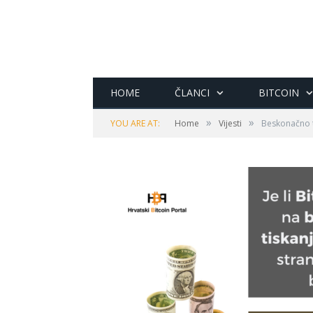
HOME
ČLANCI
BITCOIN
»
»
YOU ARE AT:
Home
Vijesti
Beskonačno t