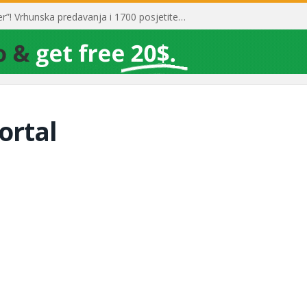
Toni Milun postao “milijarder”! Vrhunska predavanja i 1700 posjetitelja obilježili su mjesec financijske pismenosti
ortal