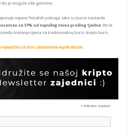
 što je moguće više gotovine.
jnovije najave fiskalnih poticaja. Iako su burze nastavile
porastao za 37% od najnižeg nivoa prošlog tjedna
. Bit će
u između kretanja cijena na tradicionalnoj burzi i kripto burzi.
n mjenjačnicu te brzo i jednostavno kupite Bitcoin.
*
indicates required