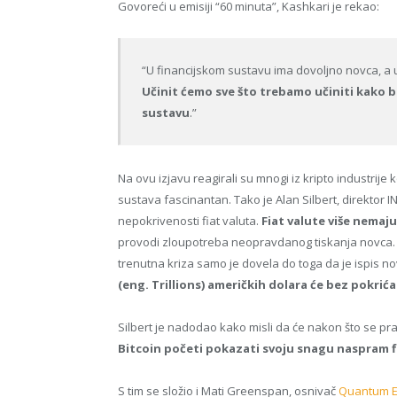
Govoreći u emisiji “60 minuta”, Kashkari je rekao:
“U financijskom sustavu ima dovoljno novca, a
Učinit ćemo sve što trebamo učiniti kako 
sustavu
.”
Na ovu izjavu reagirali su mnogi iz kripto industrije
sustava fascinantan. Tako je Alan Silbert, direktor 
nepokrivenosti fiat valuta.
Fiat valute više nemaj
provodi zloupotreba neopravdanog tiskanja novca. 
trenutna kriza samo je dovela do toga da je ispis no
(eng. Trillions) američkih dolara će bez pokrića 
Silbert je nadodao kako misli da će nakon što se pra
Bitcoin početi pokazati svoju snagu naspram f
S tim se složio i Mati Greenspan, osnivač
Quantum E