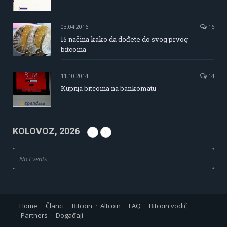
03.04.2016
16
15 načina kako da dođete do svog prvog
bitcoina
11.10.2014
14
Kupnja bitcoina na bankomatu
KOLOVOZ, 2026
No Events
Home
Članci
Bitcoin
Altcoin
FAQ
Bitcoin vodič
Partners
Događaji