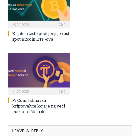
13.09.2023
0
Kripto tržište podcjenjuje rast
spot Bitcoin ETF-ova
11.09.2023
0
Pi Coin: Istina iza
kriptovalute koja je najveći
marketinški trik
LEAVE A REPLY