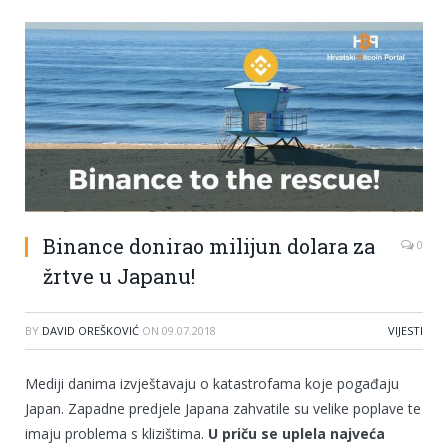
Binance donirao milijun dolara za
0
žrtve u Japanu!
BY
DAVID OREŠKOVIĆ
ON
09.07.2018
VIJESTI
Mediji danima izvještavaju o katastrofama koje pogađaju
Japan. Zapadne predjele Japana zahvatile su velike poplave te
imaju problema s klizištima.
U priču se uplela najveća