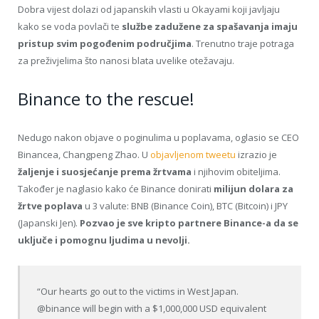
Dobra vijest dolazi od japanskih vlasti u Okayami koji javljaju
kako se voda povlači te
službe zadužene za spašavanja imaju
pristup svim pogođenim područjima
. Trenutno traje potraga
za preživjelima što nanosi blata uvelike otežavaju.
Binance to the rescue!
Nedugo nakon objave o poginulima u poplavama, oglasio se CEO
Binancea, Changpeng Zhao. U
objavljenom tweetu
izrazio je
žaljenje i suosjećanje prema žrtvama
i njihovim obiteljima.
Također je naglasio kako će Binance donirati
milijun dolara za
žrtve poplava
u 3 valute: BNB (Binance Coin), BTC (Bitcoin) i JPY
(Japanski Jen).
Pozvao je sve kripto partnere Binance-a da se
uključe i pomognu ljudima u nevolji.
“Our hearts go out to the victims in West Japan.
@binance will begin with a $1,000,000 USD equivalent