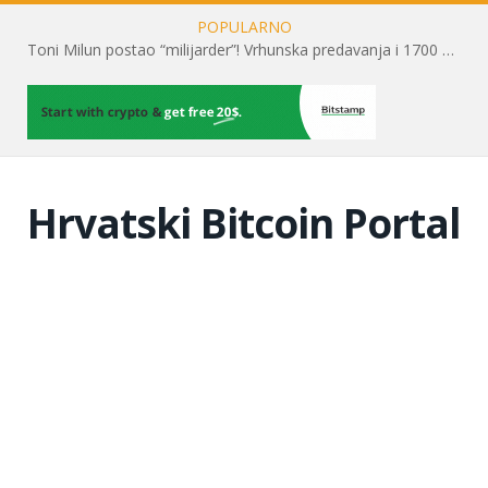
POPULARNO
Toni Milun postao “milijarder”! Vrhunska predavanja i 1700 posjetitelja obilježili su mjesec financijske pismenosti
Hrvatski Bitcoin Portal