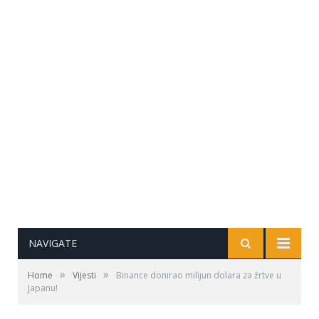
NAVIGATE
»
»
Home
Vijesti
Binance donirao milijun dolara za žrtve u
Japanu!