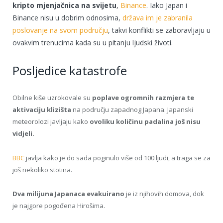
kripto mjenjačnica na svijetu
,
Binance
. Iako Japan i
Binance nisu u dobrim odnosima,
država im je zabranila
poslovanje na svom području
, takvi konflikti se zaboravljaju u
ovakvim trenucima kada su u pitanju ljudski životi.
Posljedice katastrofe
Obilne kiše uzrokovale su
poplave ogromnih razmjera te
aktivaciju klizišta
na području zapadnog Japana. Japanski
meteorolozi javljaju kako
ovoliku količinu padalina još nisu
vidjeli.
BBC
javlja kako je do sada poginulo više od 100 ljudi, a traga se za
još nekoliko stotina.
Dva milijuna Japanaca evakuirano
je iz njihovih domova, dok
je najgore pogođena Hirošima.