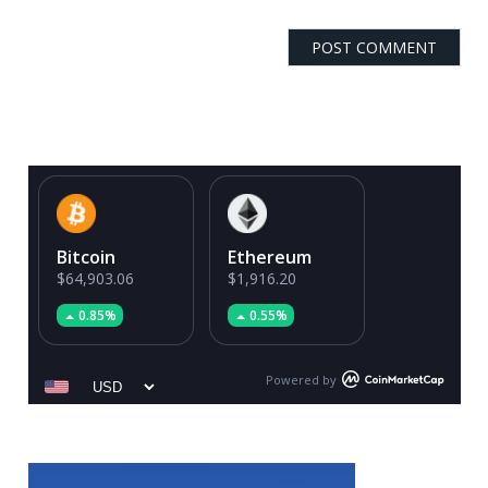
Bitcoin
Ethereum
$64,903.06
$1,916.20
0.85%
0.55%
Powered by