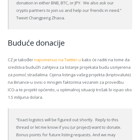
donation in either BNB, BTC, or JPY. We also ask our
crypto partners to join us and help our friends in need.”
Tweet Changpeng Zhaoa.
Buduće donacije
CZ je također
napomenuo na Twitter-u
kako će raditi na tome da
sredstva budućih zahtjeva za listanje projekata budu usmjerena
za pomoć stradalima. Cijena listinga vašeg projekta (kriptovalute)
na Binance-u ovisi o mnogim faktorima vezanim za provedbu
ICO-a te projekt općenito, u optimalnoj situaciji trošak bi ispao oko
1.5 milijuna dolara.
“Exact logistics will be figured out shortly. Reply to this
thread or let me know if you (ur project) want to donate.
Bonus points for future listing requests. And we may