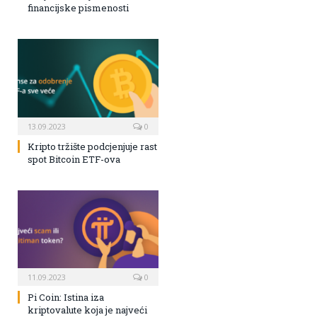
financijske pismenosti
13.09.2023
0
Kripto tržište podcjenjuje rast
spot Bitcoin ETF-ova
11.09.2023
0
Pi Coin: Istina iza
kriptovalute koja je najveći