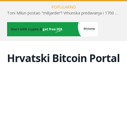
POPULARNO
Toni Milun postao “milijarder”! Vrhunska predavanja i 1700 posjetitelja obilježili su mjesec financijske pismenosti
Hrvatski Bitcoin Portal