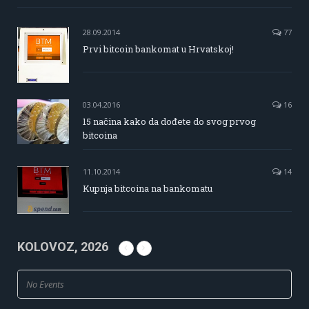
28.09.2014
77
Prvi bitcoin bankomat u Hrvatskoj!
03.04.2016
16
15 načina kako da dođete do svog prvog
bitcoina
11.10.2014
14
Kupnja bitcoina na bankomatu
KOLOVOZ, 2026
No Events