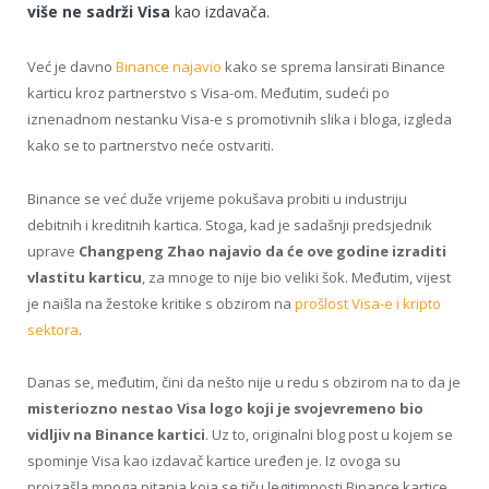
više ne sadrži Visa
kao izdavača.
Već je davno
Binance najavio
kako se sprema lansirati Binance
karticu kroz partnerstvo s Visa-om. Međutim, sudeći po
iznenadnom nestanku Visa-e s promotivnih slika i bloga, izgleda
kako se to partnerstvo neće ostvariti.
Binance se već duže vrijeme pokušava probiti u industriju
debitnih i kreditnih kartica. Stoga, kad je sadašnji predsjednik
uprave
Changpeng Zhao najavio da će ove godine izraditi
vlastitu karticu
, za mnoge to nije bio veliki šok. Međutim, vijest
je naišla na žestoke kritike s obzirom na
prošlost Visa-e i kripto
sektora
.
Danas se, međutim, čini da nešto nije u redu s obzirom na to da je
misteriozno nestao Visa logo koji je svojevremeno bio
vidljiv na Binance kartici
. Uz to, originalni blog post u kojem se
spominje Visa kao izdavač kartice uređen je. Iz ovoga su
proizašla mnoga pitanja koja se tiču ​​legitimnosti Binance kartice.