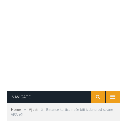
NAVIGATE
»
»
Home
Vijesti
Binance kartica neće biti izdana od strane
VISA-e?!