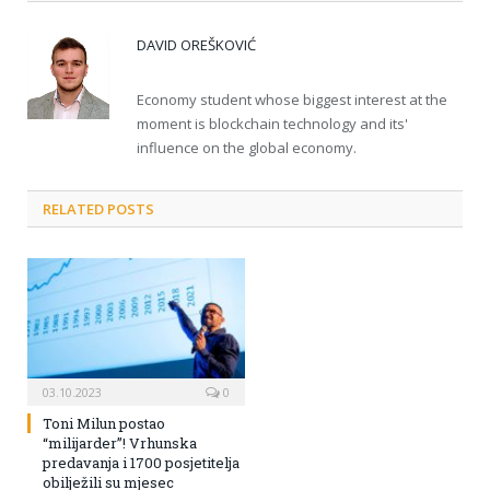
DAVID OREŠKOVIĆ
Economy student whose biggest interest at the
moment is blockchain technology and its'
influence on the global economy.
RELATED POSTS
03.10.2023
0
Toni Milun postao
“milijarder”! Vrhunska
predavanja i 1700 posjetitelja
obilježili su mjesec