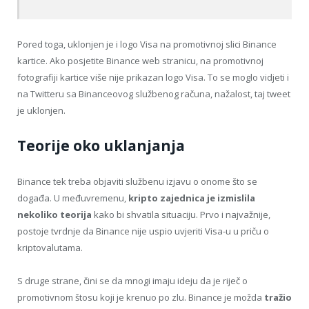
Pored toga, uklonjen je i logo Visa na promotivnoj slici Binance
kartice. Ako posjetite Binance web stranicu, na promotivnoj
fotografiji kartice više nije prikazan logo Visa. To se moglo vidjeti i
na Twitteru sa Binanceovog službenog računa, nažalost, taj tweet
je uklonjen.
Teorije oko uklanjanja
Binance tek treba objaviti službenu izjavu o onome što se
događa. U međuvremenu,
kripto zajednica je izmislila
nekoliko teorija
kako bi shvatila situaciju. Prvo i najvažnije,
postoje tvrdnje da Binance nije uspio uvjeriti Visa-u u priču o
kriptovalutama.
S druge strane, čini se da mnogi imaju ideju da je riječ o
promotivnom štosu koji je krenuo po zlu. Binance je možda
tražio