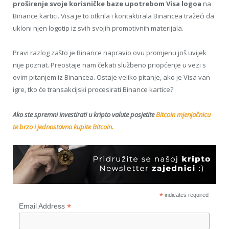
proširenje svoje korisničke baze upotrebom Visa logoa
na
Binance kartici. Visa je to otkrila i kontaktirala Binancea tražeći da
ukloni njen logotip iz svih svojih promotivnih materijala.
Pravi razlog zašto je Binance napravio ovu promjenu još uvijek
nije poznat. Preostaje nam čekati službeno priopćenje u vezi s
ovim pitanjem iz Binancea. Ostaje veliko pitanje, ako je Visa van
igre, tko će transakcijski procesirati Binance kartice?
Ako ste spremni investirati u kripto valute posjetite
Bitcoin mjenjačnicu
te brzo i jednostavno kupite Bitcoin.
*
indicates required
*
Email Address