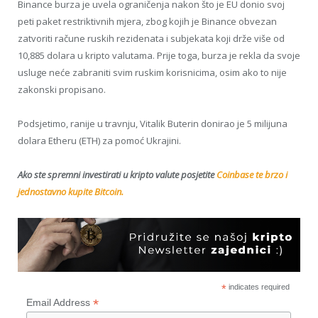
Binance burza je uvela ograničenja nakon što je EU donio svoj
peti paket restriktivnih mjera, zbog kojih je Binance obvezan
zatvoriti račune ruskih rezidenata i subjekata koji drže više od
10,885 dolara u kripto valutama. Prije toga, burza je rekla da svoje
usluge neće zabraniti svim ruskim korisnicima, osim ako to nije
zakonski propisano.
Podsjetimo, ranije u travnju, Vitalik Buterin donirao je 5 milijuna
dolara Etheru (ETH) za pomoć Ukrajini.
Ako ste spremni investirati u kripto valute posjetite
Coinbase te brzo i
jednostavno kupite Bitcoin.
*
indicates required
*
Email Address