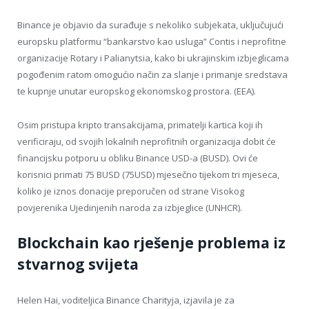
Binance je objavio da surađuje s nekoliko subjekata, uključujući
europsku platformu “bankarstvo kao usluga” Contis i neprofitne
organizacije Rotary i Palianytsia, kako bi ukrajinskim izbjeglicama
pogođenim ratom omogućio način za slanje i primanje sredstava
te kupnje unutar europskog ekonomskog prostora. (EEA).
Osim pristupa kripto transakcijama, primatelji kartica koji ih
verificiraju, od svojih lokalnih neprofitnih organizacija dobit će
financijsku potporu u obliku Binance USD-a (BUSD). Ovi će
korisnici primati 75 BUSD (75USD) mjesečno tijekom tri mjeseca,
koliko je iznos donacije preporučen od strane Visokog
povjerenika Ujedinjenih naroda za izbjeglice (UNHCR).
Blockchain kao rješenje problema iz
stvarnog svijeta
Helen Hai, voditeljica Binance Charityja, izjavila je za