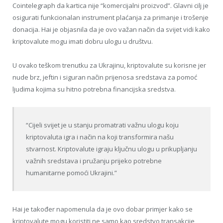
Cointelegraph da kartica nije “komercijalni proizvod”. Glavni cilj je
osigurati funkcionalan instrument plaćanja za primanje i trošenje
donacija. Hai je objasnila da je ovo važan način da svijet vidi kako
kriptovalute mogu imati dobru ulogu u društvu.
U ovako teškom trenutku za Ukrajinu, kriptovalute su korisne jer
nude brz, jeftin i siguran način prijenosa sredstava za pomoć
ljudima kojima su hitno potrebna financijska sredstva.
“Cijeli svijet je u stanju promatrati važnu ulogu koju
kriptovaluta igra i način na koji transformira našu
stvarnost. Kriptovalute igraju ključnu ulogu u prikupljanju
važnih sredstava i pružanju prijeko potrebne
humanitarne pomoći Ukrajini.”
Hai je također napomenula da je ovo dobar primjer kako se
kriptovalute mogu koristiti ne samo kao sredstvo transakcije