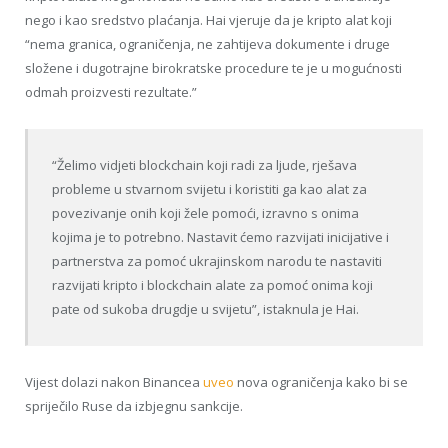
nego i kao sredstvo plaćanja. Hai vjeruje da je kripto alat koji
“nema granica, ograničenja, ne zahtijeva dokumente i druge
složene i dugotrajne birokratske procedure te je u mogućnosti
odmah proizvesti rezultate.”
“Želimo vidjeti blockchain koji radi za ljude, rješava
probleme u stvarnom svijetu i koristiti ga kao alat za
povezivanje onih koji žele pomoći, izravno s onima
kojima je to potrebno. Nastavit ćemo razvijati inicijative i
partnerstva za pomoć ukrajinskom narodu te nastaviti
razvijati kripto i blockchain alate za pomoć onima koji
pate od sukoba drugdje u svijetu”, istaknula je Hai.
Vijest dolazi nakon Binancea
uveo
nova ograničenja kako bi se
spriječilo Ruse da izbjegnu sankcije.