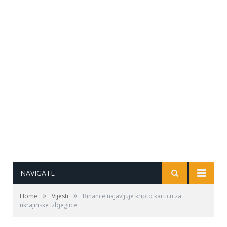
NAVIGATE
»
»
Home
Vijesti
Binance najavljuje kripto karticu za
ukrajinske izbjeglice