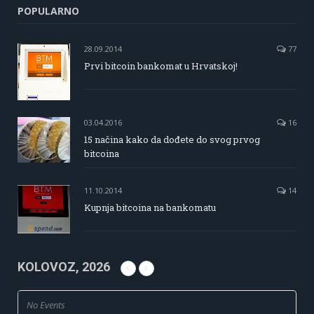
POPULARNO
28.09.2014
77
Prvi bitcoin bankomat u Hrvatskoj!
03.04.2016
16
15 načina kako da dođete do svog prvog
bitcoina
11.10.2014
14
Kupnja bitcoina na bankomatu
KOLOVOZ, 2026
No Events