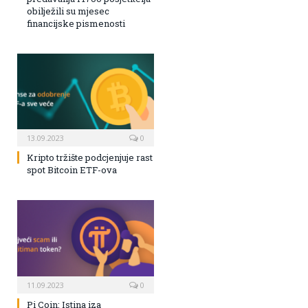
obilježili su mjesec
financijske pismenosti
13.09.2023
0
Kripto tržište podcjenjuje rast
spot Bitcoin ETF-ova
11.09.2023
0
Pi Coin: Istina iza