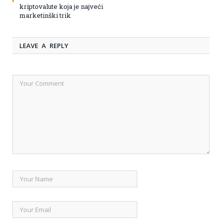
kriptovalute koja je najveći
marketinški trik
LEAVE A REPLY