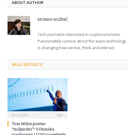
ABOUT AUTHOR
MONIKA NOŽINIĆ
Tech journalist interested in cryptocurrencies.
Passionately curious about the ways technology
is changing how we live, think and interact.
RELATED POSTS
03.10.2023
0
Toni Milun postao
“milijarder”! Vrhunska
predavanja i 1700 posjetitelja