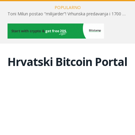
POPULARNO
Toni Milun postao “milijarder”! Vrhunska predavanja i 1700 posjetitelja obilježili su mjesec financijske pismenosti
Hrvatski Bitcoin Portal