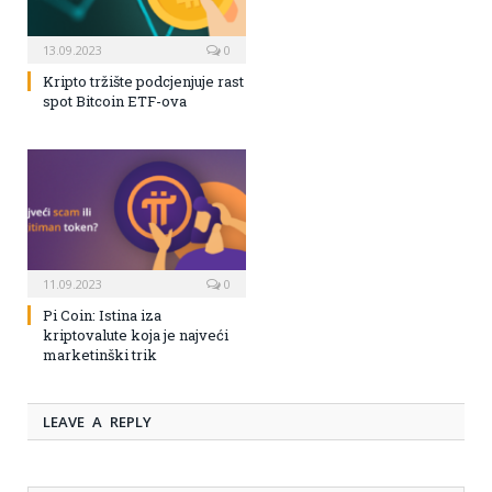
13.09.2023
0
Kripto tržište podcjenjuje rast
spot Bitcoin ETF-ova
11.09.2023
0
Pi Coin: Istina iza
kriptovalute koja je najveći
marketinški trik
LEAVE A REPLY