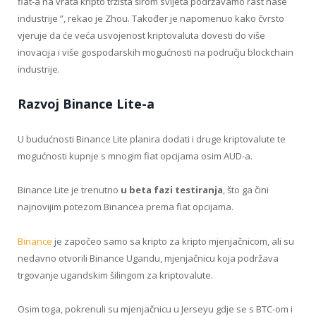
fiat-a na vrata kripto tržišta širom svijeta podržavamo rast naše
industrije ”, rekao je Zhou. Također je napomenuo kako čvrsto
vjeruje da će veća usvojenost kriptovaluta dovesti do više
inovacija i više gospodarskih mogućnosti na području blockchain
industrije.
Razvoj Binance Lite-a
U budućnosti Binance Lite planira dodati i druge kriptovalute te
mogućnosti kupnje s mnogim fiat opcijama osim AUD-a.
Binance Lite je trenutno
u beta fazi testiranja
, što ga čini
najnovijim potezom Binancea prema fiat opcijama.
Binance
je započeo samo sa kripto za kripto mjenjačnicom, ali su
nedavno otvorili Binance Ugandu, mjenjačnicu koja podržava
trgovanje ugandskim šilingom za kriptovalute.
Osim toga, pokrenuli su mjenjačnicu u Jerseyu gdje se s BTC-om i