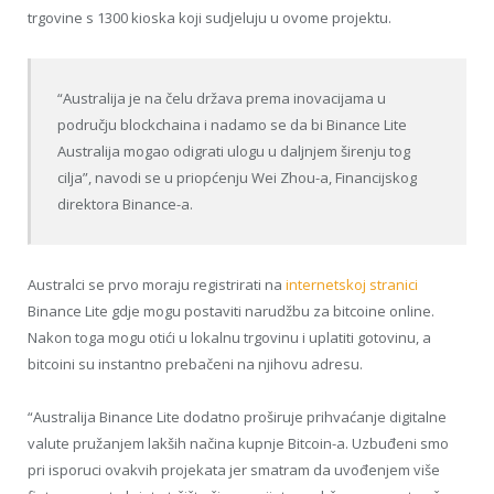
trgovine s 1300 kioska koji sudjeluju u ovome projektu.
“Australija je na čelu država prema inovacijama u
području blockchaina i nadamo se da bi Binance Lite
Australija mogao odigrati ulogu u daljnjem širenju tog
cilja”, navodi se u priopćenju Wei Zhou-a, Financijskog
direktora Binance-a.
Australci se prvo moraju registrirati na
internetskoj stranici
Binance Lite gdje mogu postaviti narudžbu za bitcoine online.
Nakon toga mogu otići u lokalnu trgovinu i uplatiti gotovinu, a
bitcoini su instantno prebačeni na njihovu adresu.
“Australija Binance Lite dodatno proširuje prihvaćanje digitalne
valute pružanjem lakših načina kupnje Bitcoin-a. Uzbuđeni smo
pri isporuci ovakvih projekata jer smatram da uvođenjem više