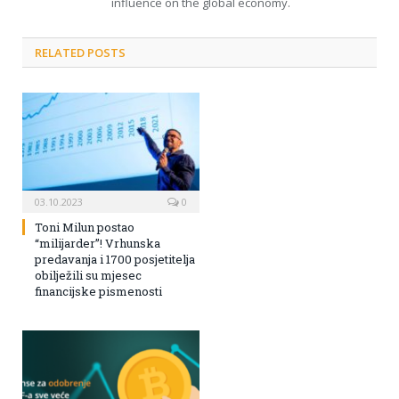
influence on the global economy.
RELATED POSTS
03.10.2023
0
Toni Milun postao
“milijarder”! Vrhunska
predavanja i 1700 posjetitelja
obilježili su mjesec
financijske pismenosti