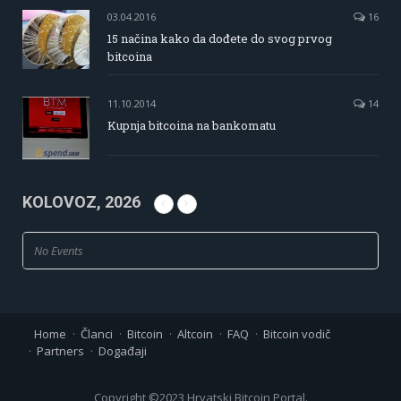
03.04.2016
16
15 načina kako da dođete do svog prvog
bitcoina
11.10.2014
14
Kupnja bitcoina na bankomatu
KOLOVOZ, 2026
No Events
Home
Članci
Bitcoin
Altcoin
FAQ
Bitcoin vodič
Partners
Događaji
Copyright ©2023 Hrvatski Bitcoin Portal.