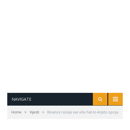
NAVIGATE
»
»
Home
Vijesti
Binance razvija sve više fiat-to-kripto opcija