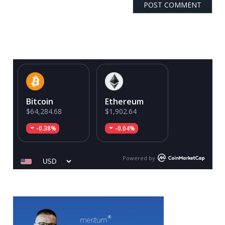
Bitcoin
Ethereum
$64,284.68
$1,902.64
-0.38%
-0.04%
Powered by