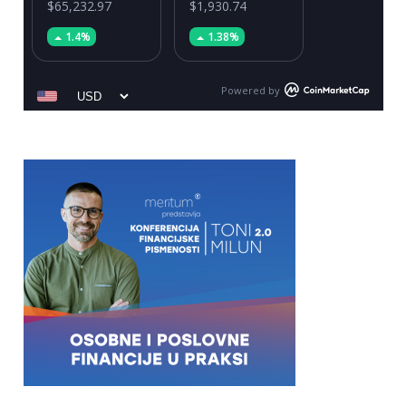
$65,232.97
$1,930.74
1.4%
1.38%
Powered by