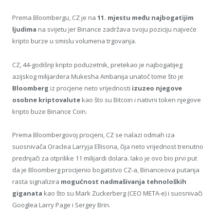
Prema Bloombergu, CZ je na
11. mjestu među najbogatijim
ljudima
na svijetu jer Binance zadržava svoju poziciju najveće
kripto burze u smislu volumena trgovanja.
CZ, 44-godišnji kripto poduzetnik, pretekao je najbogatijeg
azijskog milijardera Mukesha Ambanija unatoč tome što je
Bloomberg
iz procjene neto vrijednosti
izuzeo njegove
osobne kriptovalute
kao što su Bitcoin i nativni token njegove
kripto buze Binance Coin.
Prema Bloombergovoj procjeni, CZ se nalazi odmah iza
suosnivača Oraclea Larryja Ellisona, čija neto vrijednost trenutno
prednjači za otprilike 11 milijardi dolara. Iako je ovo bio prvi put
da je Bloomberg procijenio bogatstvo CZ-a, Binanceova putanja
rasta signalizira
mogućnost nadmašivanja tehnoloških
giganata
kao što su Mark Zuckerberg (CEO META-e) i suosnivači
Googlea Larry Page i Sergey Brin.