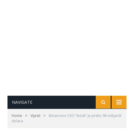
NAVIGATE
»
»
Home
Vijesti
Binanceov CEO “težak” je preko 96 milijardi
dolara