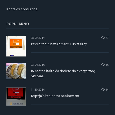
Kontakt i Consulting
POPULARNO
28.09.2014
77
Prvi bitcoin bankomat u Hrvatskoj!
03.04.2016
16
15 načina kako da dođete do svog prvog
bitcoina
11.10.2014
14
Kupnja bitcoina na bankomatu