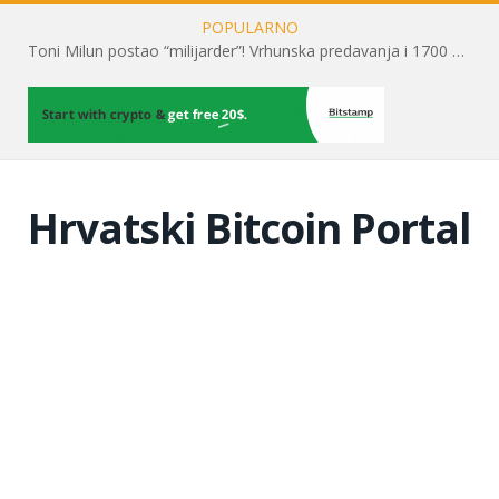
POPULARNO
Toni Milun postao “milijarder”! Vrhunska predavanja i 1700 posjetitelja obilježili su mjesec financijske pismenosti
Hrvatski Bitcoin Portal