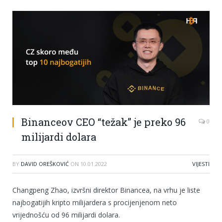
Binanceov CEO “težak” je preko 96
0
milijardi dolara
BY
DAVID OREŠKOVIĆ
ON
10.01.2022
VIJESTI
Changpeng Zhao, izvršni direktor Binancea, na vrhu je liste
najbogatijih kripto milijardera s procijenjenom neto
vrijednošću od 96 milijardi dolara.