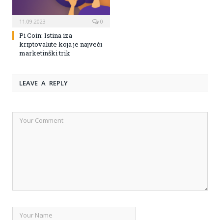
11.09.2023
0
Pi Coin: Istina iza
kriptovalute koja je najveći
marketinški trik
LEAVE A REPLY