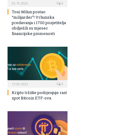
03.10.2023
0
Toni Milun postao
“milijarder”! Vrhunska
predavanja i 1700 posjetitelja
obilježili su mjesec
financijske pismenosti
13.09.2023
0
Kripto tržište podcjenjuje rast
spot Bitcoin ETF-ova