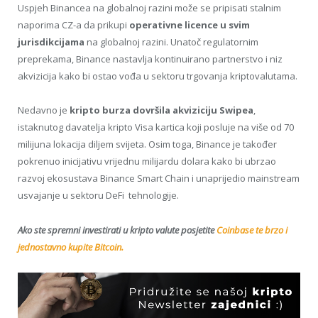
Uspjeh Binancea na globalnoj razini može se pripisati stalnim
naporima CZ-a da prikupi
operativne licence u svim
jurisdikcijama
na globalnoj razini. Unatoč regulatornim
preprekama, Binance nastavlja kontinuirano partnerstvo i niz
akvizicija kako bi ostao vođa u sektoru trgovanja kriptovalutama.
Nedavno je
kripto burza dovršila akviziciju Swipea
,
istaknutog davatelja kripto Visa kartica koji posluje na više od 70
milijuna lokacija diljem svijeta. Osim toga, Binance je također
pokrenuo inicijativu vrijednu milijardu dolara kako bi ubrzao
razvoj ekosustava Binance Smart Chain i unaprijedio mainstream
usvajanje u sektoru DeFi tehnologije.
Ako ste spremni investirati u kripto valute posjetite
Coinbase te brzo i
jednostavno kupite Bitcoin.