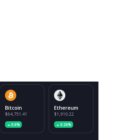
Bitcoin
Ethereum
$64,751.41
$1,910.22
0.6%
0.26%