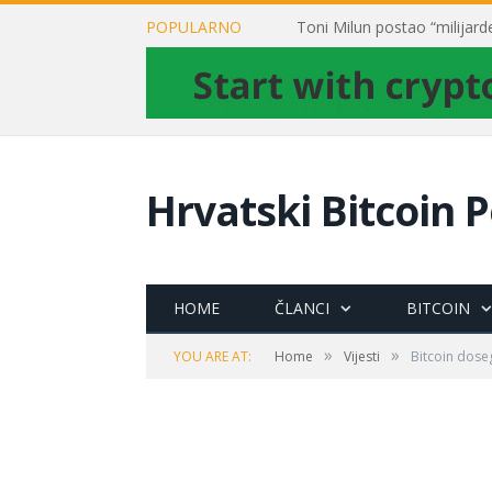
POPULARNO
Hrvatski Bitcoin P
HOME
ČLANCI
BITCOIN
»
»
YOU ARE AT:
Home
Vijesti
Bitcoin dose