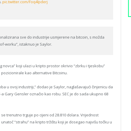
m.
pic.twitter.com/Foq4lpderj
onalizirana sve do industrije usmjerene na bitcoin, s možda
of-worku”, istaknuo je Saylor.
 novca” koji ulazi u kripto prostor okrivio “zbrku i tjeskobu”
 pozicionirale kao alternative Bitcoinu.
oba u ovoj industriji,” dodao je Saylor, naglašavajući činjenicu da
SEC-a Gary Gensler označio kao robu. SEC je do sada ukupno 68
in se trenutno trguje po cijeni od 28.810 dolara. Vrijednost
 unatoč “strahu” na kripto tržištu koji je dosegao najvišu točku u