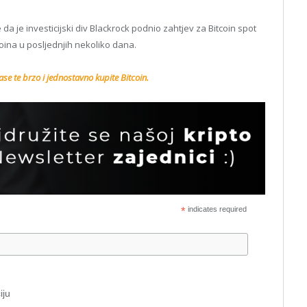
 da je investicijski div Blackrock podnio zahtjev za Bitcoin spot
oina u posljednjih nekoliko dana.
se te brzo i jednostavno kupite Bitcoin.
*
indicates required
iju