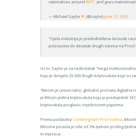
rationalizes around
$BTC
and goes mainstrea
— Michael Saylor
(@saylor)
June 13, 2023
“Cijela industrija je predodređena da bude raci
pola tuceta do desetak drugih tokena na Proof-
Uz to, Saylor je za nedostatak “mega institucionalnog
koju je donijelo 25.000 drugih kriptovaluta koje su se
“Bitcoin je univerzalno, globalno priznata digitalna r
je Bitcoin jedina kriptovaluta koju je predsjednik 
kriptovaluta proglasio vrijednosnim papirima.
Prema podacima
Cointelegraph Price Indexa
, Bitco
Bitcoina porasla je više od 3% tijekom prošlog tjedna
tri mjeseca.