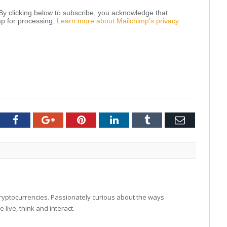
y clicking below to subscribe, you acknowledge that
mp for processing.
Learn more about Mailchimp’s privacy
tter
Facebook
Google+
Pinterest
LinkedIn
Tumblr
Email
 cryptocurrencies. Passionately curious about the ways
live, think and interact.