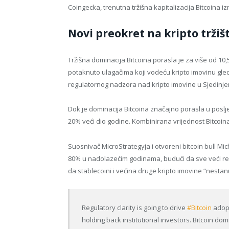
Coingecka, trenutna tržišna kapitalizacija Bitcoina izn
Novi preokret na kripto tržiš
Tržišna dominacija Bitcoina porasla je za više od 10
potaknuto ulagačima koji vodeću kripto imovinu gled
regulatornog nadzora nad kripto imovine u Sjedinj
Dok je dominacija Bitcoina značajno porasla u posljed
20% veći dio godine. Kombinirana vrijednost Bitcoina 
Suosnivač MicroStrategyja i otvoreni bitcoin bull Mic
80% u nadolazećim godinama, budući da sve veći reg
da stablecoini i većina druge kripto imovine “nestan
Regulatory clarity is going to drive
#Bitcoin
adopt
holding back institutional investors. Bitcoin do