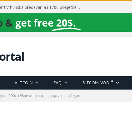
Toni Milun postao “milijarder”! Vrhunska predavanja i 1700 posjetitelja obilježili su mjesec financijske pismenosti
ortal
ALTCOIN
FAQ
BITCOIN VODIČ
gnuo 50% tržišne dominacije po prvi put u 2 godine