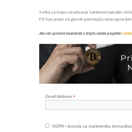
Tvrtka za kripto istraživanje Santiment također ističe
ETF kao jedan od glavnih pokretača rasta cijene Bitc
Ako ste spremni investirati u kripto valute posjetite
Coinba
*
Email Address
GDPR i dozvola za marketinšku komunikac