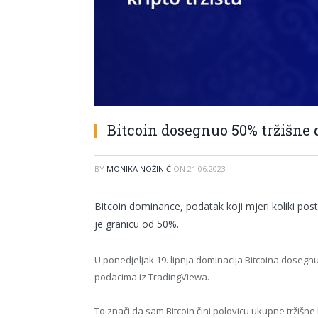
Bitcoin dosegnuo 50% tržišne 
BY
MONIKA NOŽINIĆ
ON
21.06.2023
Bitcoin dominance, podatak koji mjeri koliki posto
je granicu od 50%.
U ponedjeljak 19. lipnja dominacija Bitcoina dosegnu
podacima iz TradingViewa.
To znači da sam Bitcoin čini polovicu ukupne tržišne 