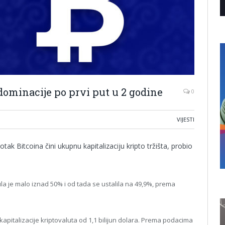
dominacije po prvi put u 2 godine
0
VIJESTI
tak Bitcoina čini ukupnu kapitalizaciju kripto tržišta, probio
la je malo iznad 50% i od tada se ustalila na 49,9%, prema
kapitalizacije kriptovaluta od 1,1 bilijun dolara. Prema podacima