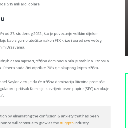
osi 519 milijardi dolara.
tu
,5% od 27. studenog 2022., što je povećanje velikim dijelom
aju kao sigurno utočište nakon FTX krize i usred sve većeg
enim Državama.
njih osam mjeseci, tržišna dominacija bila je stabilna i iznosila
i Ethera sada čini otprilike 70% cjelokupnog kripto tržišta.
hael Saylor vjeruje da će tržišna dominacija Bitcoina premašiti
ulatorni pritisak Komisije za vrijednosne papire (SEC) uzrokuje
u”.
ion by eliminating the confusion & anxiety that has been
minance will continue to grow as the
#Crypto
industry