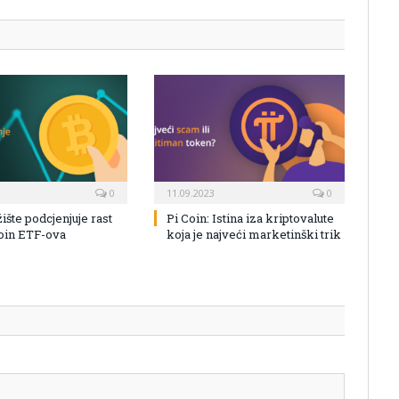
0
11.09.2023
0
žište podcjenjuje rast
Pi Coin: Istina iza kriptovalute
coin ETF-ova
koja je najveći marketinški trik