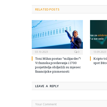
RELATED POSTS
03.10.2023
0
13.09.2023
Toni Milun postao “milijarder”!
Kripto tr
Vrhunska predavanja i 1700
spot Bit
posjetitelja obilježili su mjesec
financijske pismenosti
LEAVE A REPLY