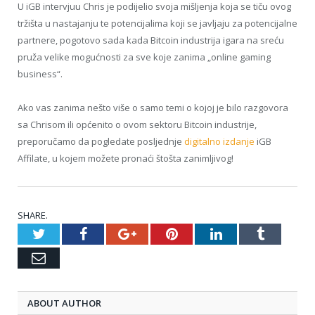
U iGB intervjuu Chris je podijelio svoja mišljenja koja se tiču ovog
tržišta u nastajanju te potencijalima koji se javljaju za potencijalne
partnere, pogotovo sada kada Bitcoin industrija igara na sreću
pruža velike mogućnosti za sve koje zanima „online gaming
business“.
Ako vas zanima nešto više o samo temi o kojoj je bilo razgovora
sa Chrisom ili općenito o ovom sektoru Bitcoin industrije,
preporučamo da pogledate posljednje
digitalno izdanje
iGB
Affilate, u kojem možete pronaći štošta zanimljivog!
SHARE.
Twitter
Facebook
Google+
Pinterest
LinkedIn
Tumblr
Email
ABOUT AUTHOR