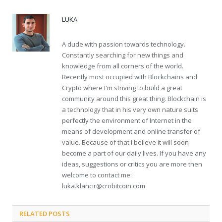
LUKA
A dude with passion towards technology.
Constantly searching for new things and
knowledge from all corners of the world.
Recently most occupied with Blockchains and
Crypto where I'm striving to build a great
community around this great thing. Blockchain is
a technology that in his very own nature suits
perfectly the environment of Internet in the
means of development and online transfer of
value. Because of that I believe it will soon
become a part of our daily lives. If you have any
ideas, suggestions or critics you are more then
welcome to contact me:
luka.klancir@crobitcoin.com
RELATED POSTS