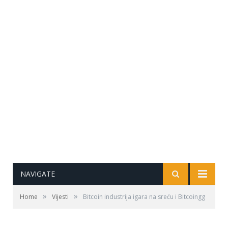
NAVIGATE
»
»
Home
Vijesti
Bitcoin industrija igara na sreću i Bitcoingg