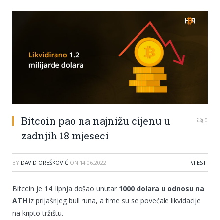
Bitcoin pao na najnižu cijenu u
0
zadnjih 18 mjeseci
BY
DAVID OREŠKOVIĆ
ON
14.06.2022
VIJESTI
Bitcoin je 14. lipnja došao unutar
1000 dolara u odnosu na
ATH
iz prijašnjeg bull runa, a time su se povećale likvidacije
na kripto tržištu.