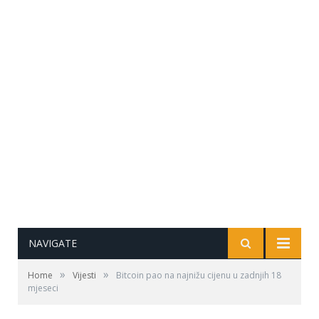
NAVIGATE
»
»
Home
Vijesti
Bitcoin pao na najnižu cijenu u zadnjih 18
mjeseci