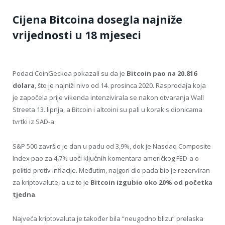
Cijena Bitcoina dosegla najniže
vrijednosti u 18 mjeseci
Podaci CoinGeckoa pokazali su da je
Bitcoin pao na 20.816
dolara
, što je najniži nivo od 14. prosinca 2020. Rasprodaja koja
je započela prije vikenda intenzivirala se nakon otvaranja Wall
Streeta 13. lipnja, a Bitcoin i altcoini su pali u korak s dionicama
tvrtki iz SAD-a.
S&P 500 završio je dan u padu od 3,9%, dok je Nasdaq Composite
Index pao za 4,7% uoči ključnih komentara američkog FED-a o
politici protiv inflacije. Međutim, najgori dio pada bio je rezerviran
za kriptovalute, a uz to je
Bitcoin izgubio oko 20% od početka
tjedna
.
Najveća kriptovaluta je također bila “neugodno blizu” prelaska