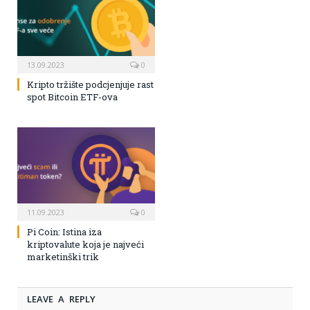
13.09.2023
0
Kripto tržište podcjenjuje rast
spot Bitcoin ETF-ova
11.09.2023
0
Pi Coin: Istina iza
kriptovalute koja je najveći
marketinški trik
LEAVE A REPLY