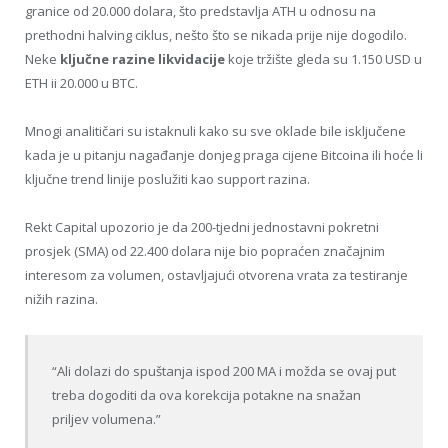
granice od 20.000 dolara, što predstavlja ATH u odnosu na
prethodni halving ciklus, nešto što se nikada prije nije dogodilo.
Neke
ključne razine likvidacije
koje tržište gleda su 1.150 USD u
ETH ii 20.000 u BTC.
Mnogi analitičari su istaknuli kako su sve oklade bile isključene
kada je u pitanju nagađanje donjeg praga cijene Bitcoina ili hoće li
ključne trend linije poslužiti kao support razina.
Rekt Capital upozorio je da 200-tjedni jednostavni pokretni
prosjek (SMA) od 22.400 dolara nije bio popraćen značajnim
interesom za volumen, ostavljajući otvorena vrata za testiranje
nižih razina.
“Ali dolazi do spuštanja ispod 200 MA i možda se ovaj put
treba dogoditi da ova korekcija potakne na snažan
priljev volumena.”