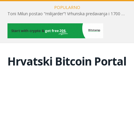
POPULARNO
Toni Milun postao “milijarder”! Vrhunska predavanja i 1700 posjetitelja obilježili su mjesec financijske pismenosti
Hrvatski Bitcoin Portal