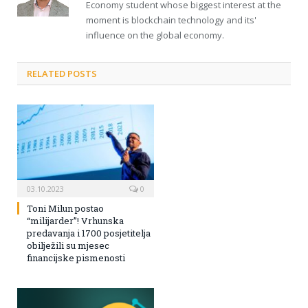
Economy student whose biggest interest at the
moment is blockchain technology and its'
influence on the global economy.
RELATED POSTS
03.10.2023
0
Toni Milun postao
“milijarder”! Vrhunska
predavanja i 1700 posjetitelja
obilježili su mjesec
financijske pismenosti