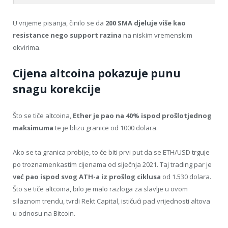
U vrijeme pisanja, činilo se da
200 SMA djeluje više kao
resistance nego support razina
na niskim vremenskim
okvirima.
Cijena altcoina pokazuje punu
snagu korekcije
Što se tiče altcoina,
Ether je pao na 40% ispod prošlotjednog
maksimuma
te je blizu granice od 1000 dolara.
Ako se ta granica probije, to će biti prvi put da se ETH/USD trguje
po troznamenkastim cijenama od siječnja 2021. Taj trading par je
već pao ispod svog ATH-a iz prošlog ciklusa
od 1.530 dolara.
Što se tiče altcoina, bilo je malo razloga za slavlje u ovom
silaznom trendu, tvrdi Rekt Capital, ističući pad vrijednosti altova
u odnosu na Bitcoin.