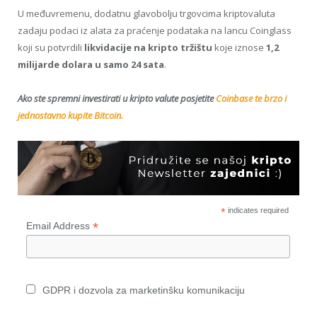
U međuvremenu, dodatnu glavobolju trgovcima kriptovaluta
zadaju podaci iz alata za praćenje podataka na lancu Coinglass
koji su potvrdili
likvidacije na kripto tržištu
koje iznose
1,2
milijarde dolara u samo 24 sata
.
Ako ste spremni investirati u kripto valute posjetite
Coinbase te brzo i
jednostavno kupite Bitcoin.
*
indicates required
*
Email Address
GDPR i dozvola za marketinšku komunikaciju