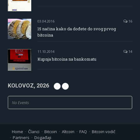
03.04.2016
16
15 načina kako da dođete do svog prvog
bitcoina
11.10.2014
14
Kupnja bitcoina na bankomatu
KOLOVOZ, 2026
No Events
Home
Članci
Bitcoin
Altcoin
FAQ
Bitcoin vodič
Partners
Događaji