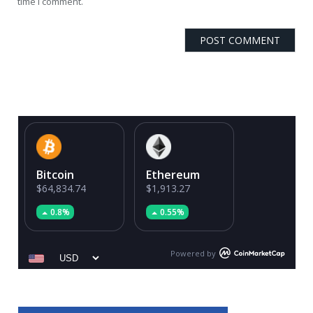
time I comment.
Bitcoin
Ethereum
$64,834.74
$1,913.27
0.8%
0.55%
Powered by