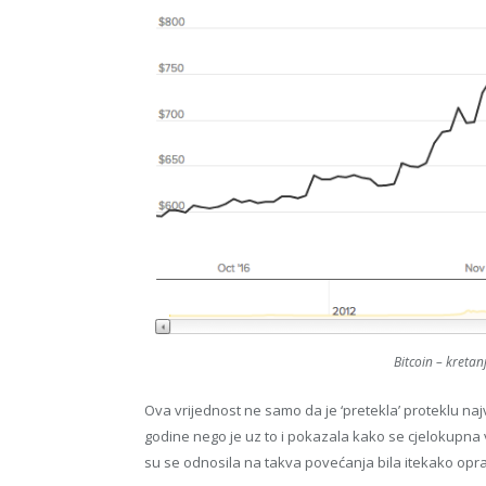
Bitcoin – kretan
Ova vrijednost ne samo da je ‘pretekla’ proteklu najvi
godine nego je uz to i pokazala kako se cjelokupna 
su se odnosila na takva povećanja bila itekako opr