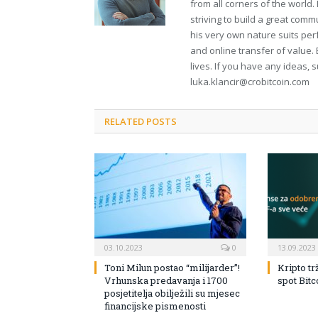
from all corners of the world
striving to build a great comm
his very own nature suits per
and online transfer of value. 
lives. If you have any ideas, 
luka.klancir@crobitcoin.com
RELATED POSTS
03.10.2023
0
13.09.2023
Toni Milun postao “milijarder”!
Kripto tr
Vrhunska predavanja i 1700
spot Bit
posjetitelja obilježili su mjesec
financijske pismenosti