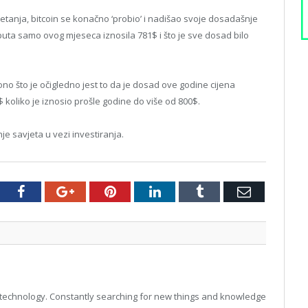
tanja, bitcoin se konačno ‘probio’ i nadišao svoje dosadašnje
 puta samo ovog mjeseca iznosila 781$ i što je sve dosad bilo
, ono što je očigledno jest to da je dosad ove godine cijena
$ koliko je iznosio prošle godine do više od 800$.
e savjeta u vezi investiranja.
tter
Facebook
Google+
Pinterest
LinkedIn
Tumblr
Email
technology. Constantly searching for new things and knowledge