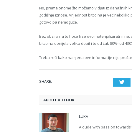
No, prema onome što možemo vidjeti iz današnjih kre
godišnje iznose. Vrijednost bitcoina je već nekoliko
gotovo pa nemoguće.
Bez obzira na to hoće li se ovo materijalizirati ili ne
bitcoina donijela veliku dobit i to od čak 80%- od 430
Treba reći kako namjena ove informacije nije pružanj
SHARE.
Twi
ABOUT AUTHOR
LUKA
A dude with passion towards 