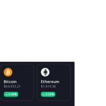
Bitcoin
Ethereum
$64,953.21
$1,919.36
0.49%
0.53%