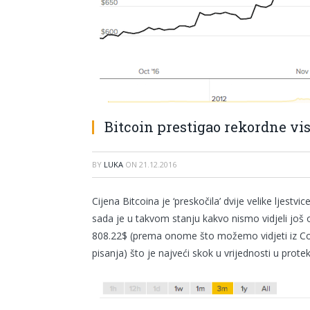
Bitcoin prestigao rekordne vis
BY
LUKA
ON
21.12.2016
Cijena Bitcoina je ‘preskočila’ dvije velike ljestv
sada je u takvom stanju kakvo nismo vidjeli još o
808.22$ (prema onome što možemo vidjeti iz Coin
pisanja) što je najveći skok u vrijednosti u prote