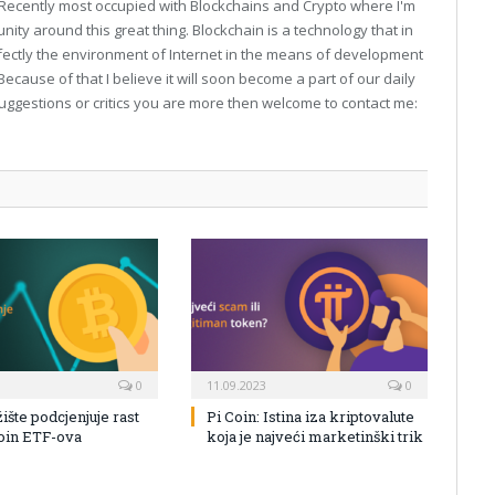
. Recently most occupied with Blockchains and Crypto where I'm
unity around this great thing. Blockchain is a technology that in
fectly the environment of Internet in the means of development
Because of that I believe it will soon become a part of our daily
suggestions or critics you are more then welcome to contact me:
0
11.09.2023
0
žište podcjenjuje rast
Pi Coin: Istina iza kriptovalute
coin ETF-ova
koja je najveći marketinški trik