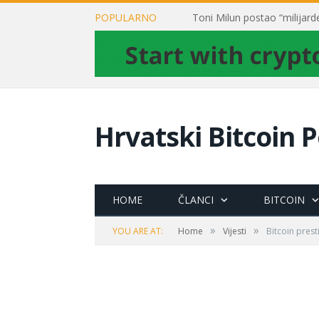
POPULARNO
Hrvatski Bitcoin P
HOME
ČLANCI
BITCOIN
»
»
YOU ARE AT:
Home
Vijesti
Bitcoin prest