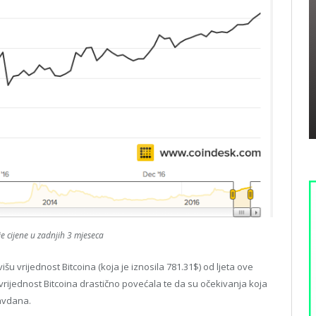
je cijene u zadnjih 3 mjeseca
šu vrijednost Bitcoina (koja je iznosila 781.31$) od ljeta ove
vrijednost Bitcoina drastično povećala te da su očekivanja koja
avdana.