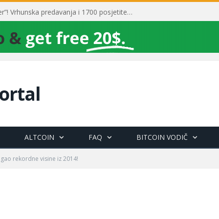
Toni Milun postao “milijarder”! Vrhunska predavanja i 1700 posjetitelja obilježili su mjesec financijske pismenosti
ortal
ALTCOIN
FAQ
BITCOIN VODIČ
igao rekordne visine iz 2014!