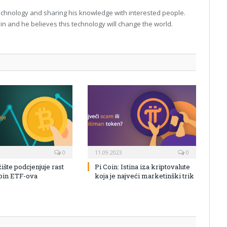
technology and sharing his knowledge with interested people.
in and he believes this technology will change the world.
0
11.09.2023
0
žište podcjenjuje rast
Pi Coin: Istina iza kriptovalute
coin ETF-ova
koja je najveći marketinški trik