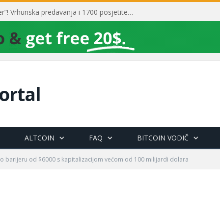
Toni Milun postao “milijarder”! Vrhunska predavanja i 1700 posjetitelja obilježili su mjesec financijske pismenosti
ortal
ALTCOIN
FAQ
BITCOIN VODIČ
io barijeru od $6000 s kapitalizacijom većom od 100 milijardi dolara