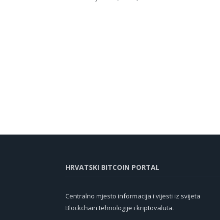
HRVATSKI BITCOIN PORTAL
Centralno mjesto informacija i vijesti iz svijeta
Blockchain tehnologije i kriptovaluta.