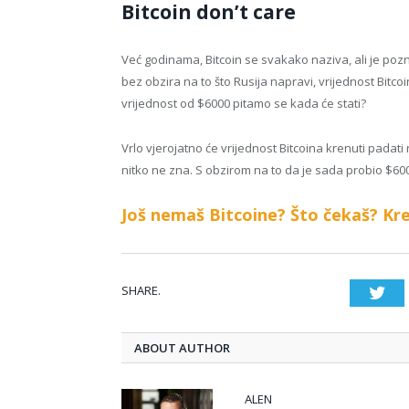
Bitcoin don’t care
Već godinama, Bitcoin se svakako naziva, ali je pozn
bez obzira na to što Rusija napravi, vrijednost Bitc
vrijednost od $6000 pitamo se kada će stati?
Vrlo vjerojatno će vrijednost Bitcoina krenuti padati n
nitko ne zna. S obzirom na to da je sada probio $600
Još nemaš Bitcoine? Što čekaš? Kre
SHARE.
Twi
ABOUT AUTHOR
ALEN