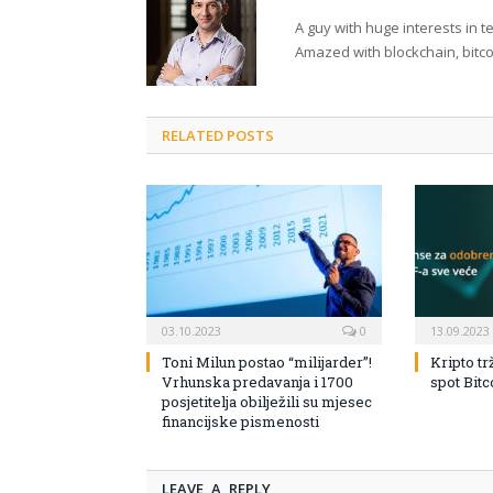
A guy with huge interests in 
Amazed with blockchain, bitco
RELATED POSTS
03.10.2023
0
13.09.2023
Toni Milun postao “milijarder”!
Kripto tr
Vrhunska predavanja i 1700
spot Bit
posjetitelja obilježili su mjesec
financijske pismenosti
LEAVE A REPLY