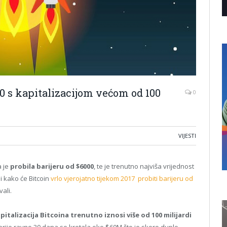
00 s kapitalizacijom većom od 100
0
VIJESTI
a je
probila barijeru od $6000
, te je trenutno najviša vrijednost
i kako će Bitcoin
vrlo vjerojatno tijekom 2017 probiti barijeru od
ali.
italizacija Bitcoina trenutno iznosi više od 100 milijardi