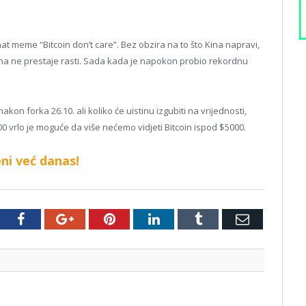
at meme “Bitcoin don’t care”. Bez obzira na to što Kina napravi,
oina ne prestaje rasti. Sada kada je napokon probio rekordnu
akon forka 26.10. ali koliko će uistinu izgubiti na vrijednosti,
0 vrlo je moguće da više nećemo vidjeti Bitcoin ispod $5000.
ni već danas!
tter
Facebook
Google+
Pinterest
LinkedIn
Tumblr
Email