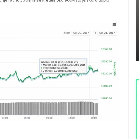
 prije ravno 30 dana se kretala oko $60M što je skoro duplo