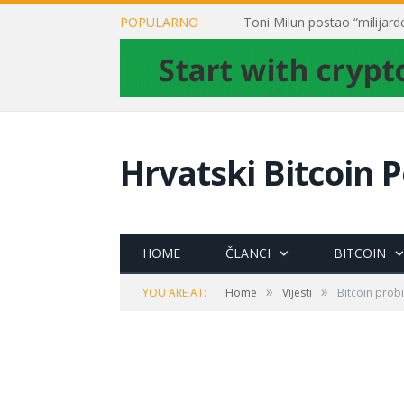
POPULARNO
Hrvatski Bitcoin P
HOME
ČLANCI
BITCOIN
»
»
YOU ARE AT:
Home
Vijesti
Bitcoin prob