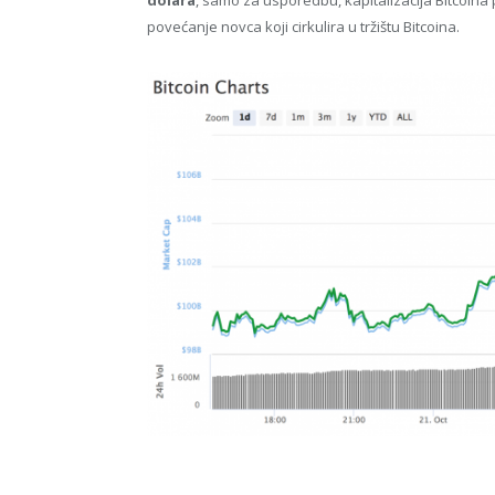
dolara
, samo za usporedbu, kapitalizacija Bitcoina
povećanje novca koji cirkulira u tržištu Bitcoina.