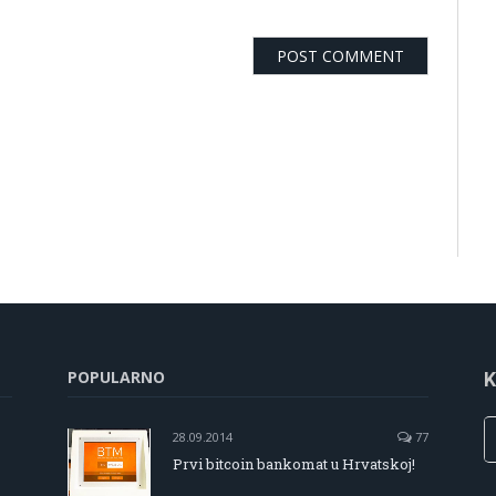
POPULARNO
K
28.09.2014
77
Prvi bitcoin bankomat u Hrvatskoj!