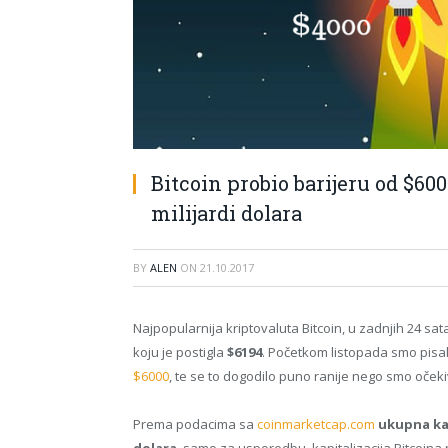
Bitcoin probio barijeru od $60
milijardi dolara
BY
ALEN
ON
21.10.2017
Najpopularnija kriptovaluta Bitcoin, u zadnjih 24 sat
koju je postigla
$6194
. Početkom listopada smo pisal
$6000
, te se to dogodilo puno ranije nego smo očekiv
Prema podacima sa
coinmarketcap.com
ukupna kap