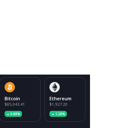
Bitcoin
Ethereum
$65,043.41
$1,927.20
0.88%
1.28%