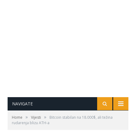
NAVIGATE
»
»
Home
Vijesti
Bitcoin stabilan na 18.000$, ali težina
rudarenja blizu ATH-a