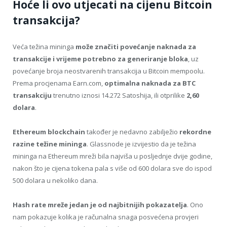
Hoće li ovo utjecati na cijenu Bitcoin
transakcija?
Veća težina mininga
može značiti povećanje naknada za
transakcije i vrijeme potrebno za generiranje bloka
, uz
povećanje broja neostvarenih transakcija u Bitcoin mempoolu.
Prema procjenama Earn.com,
optimalna naknada za
BTC
transakciju
trenutno iznosi 14.272 Satoshija, ili otprilike
2,60
dolara
.
Ethereum blockchain
također je nedavno zabilježio
rekordne
razine težine mininga
. Glassnode je izvijestio da je težina
mininga na Ethereum mreži bila najviša u posljednje dvije godine,
nakon što je cijena tokena pala s više od 600 dolara sve do ispod
500 dolara u nekoliko dana.
Hash rate mreže jedan je od najbitnijih pokazatelja
. Ono
nam pokazuje kolika je računalna snaga posvećena provjeri