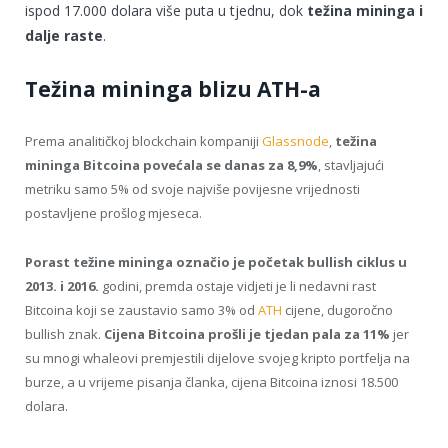
ispod 17.000 dolara više puta u tjednu, dok
težina mininga i
dalje raste
.
Težina mininga blizu ATH-a
Prema analitičkoj blockchain kompaniji
Glassnode
,
težina
mininga Bitcoina povećala se danas za 8,9%
, stavljajući
metriku samo 5% od svoje najviše povijesne vrijednosti
postavljene prošlog mjeseca.
Porast težine mininga označio je početak bullish ciklus u
2013. i 2016.
godini, premda ostaje vidjeti je li nedavni rast
Bitcoina koji se zaustavio samo 3% od
ATH
cijene, dugoročno
bullish znak.
Cijena Bitcoina prošli je tjedan pala za 11%
jer
su mnogi whaleovi premjestili dijelove svojeg kripto portfelja na
burze, a u vrijeme pisanja članka, cijena Bitcoina iznosi 18.500
dolara.