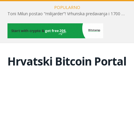
POPULARNO
Toni Milun postao “milijarder”! Vrhunska predavanja i 1700 posjetitelja obilježili su mjesec financijske pismenosti
Hrvatski Bitcoin Portal