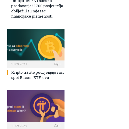
“milijarder”! Vrhunska
predavanja i 1700 posjetitelja
obilježili su mjesec
financijske pismenosti
13.09.2023
0
Kripto tržište podcjenjuje rast
spot Bitcoin ETF-ova
11.09.2023
0