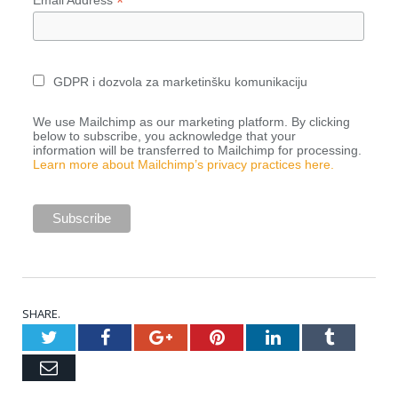
*
Email Address
GDPR i dozvola za marketinšku komunikaciju
We use Mailchimp as our marketing platform. By clicking
below to subscribe, you acknowledge that your
information will be transferred to Mailchimp for processing.
Learn more about Mailchimp’s privacy practices here.
SHARE.
Twitter
Facebook
Google+
Pinterest
LinkedIn
Tumblr
Email