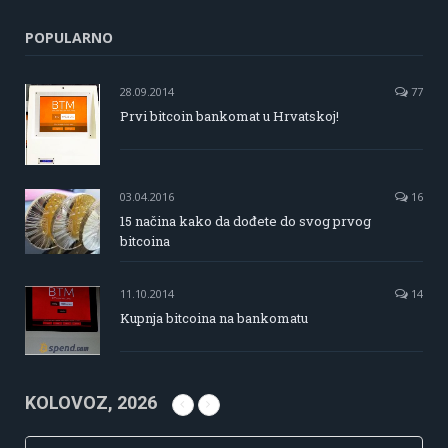
POPULARNO
28.09.2014
77
Prvi bitcoin bankomat u Hrvatskoj!
03.04.2016
16
15 načina kako da dođete do svog prvog
bitcoina
11.10.2014
14
Kupnja bitcoina na bankomatu
KOLOVOZ, 2026