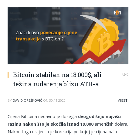
Bitcoin stabilan na 18.000$, ali
0
težina rudarenja blizu ATH-a
BY
DAVID OREŠKOVIĆ
ON
30.11.2020
VIJESTI
Cijena Bitcoina nedavno je dosegla
dvogodišnju najvišu
razinu nakon što je skočila iznad 19.000
američkih dolara.
Nakon toga uslijedila je korekcija pri kojoj je cijena pala