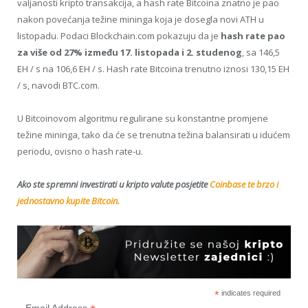
valjanosti kripto transakcija, a hash rate Bitcoina znatno je pao
nakon povećanja težine mininga koja je dosegla novi ATH u
listopadu. Podaci Blockchain.com pokazuju da je
hash rate pao
za više od 27% između 17. listopada i 2. studenog
, sa 146,5
EH / s na 106,6 EH / s. Hash rate Bitcoina trenutno iznosi 130,15 EH
/ s, navodi BTC.com.
U Bitcoinovom algoritmu regulirane su konstantne promjene
težine mininga, tako da će se trenutna težina balansirati u idućem
periodu, ovisno o hash rate-u.
Ako ste spremni investirati u kripto valute posjetite
Coinbase te brzo i
jednostavno kupite Bitcoin.
*
indicates required