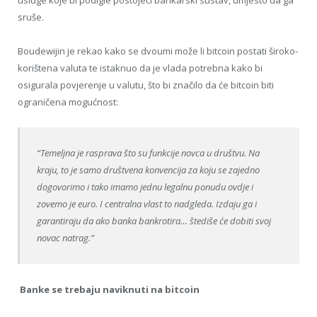
sruše.
Boudewijin je rekao kako se dvoumi može li bitcoin postati široko-
korištena valuta te istaknuo da je vlada potrebna kako bi
osigurala povjerenje u valutu, što bi značilo da će bitcoin biti
ograničena mogućnost:
“Temeljna je rasprava što su funkcije novca u društvu. Na
kraju, to je samo društvena konvencija za koju se zajedno
dogovorimo i tako imamo jednu legalnu ponudu ovdje i
zovemo je euro. I centralna vlast to nadgleda. Izdaju ga i
garantiraju da ako banka bankrotira… štediše će dobiti svoj
novac natrag.”
Banke se trebaju naviknuti na bitcoin