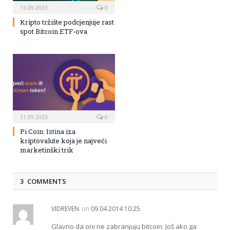
13.09.2023
0
Kripto tržište podcjenjuje rast
spot Bitcoin ETF-ova
11.09.2023
0
Pi Coin: Istina iza
kriptovalute koja je najveći
marketinški trik
3 COMMENTS
VIDREVEN
on
09.04.2014 10:25
Glavno da oni ne zabranjuju bitcoin. Još ako ga