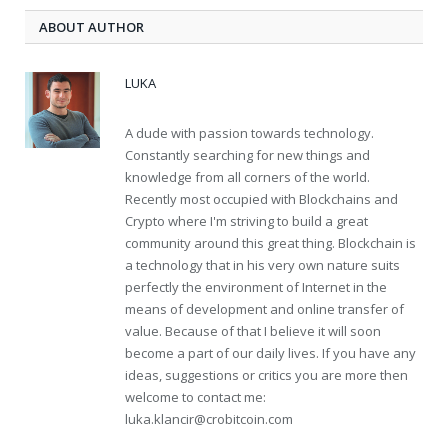
ABOUT AUTHOR
LUKA
A dude with passion towards technology.
Constantly searching for new things and
knowledge from all corners of the world.
Recently most occupied with Blockchains and
Crypto where I'm striving to build a great
community around this great thing. Blockchain is
a technology that in his very own nature suits
perfectly the environment of Internet in the
means of development and online transfer of
value. Because of that I believe it will soon
become a part of our daily lives. If you have any
ideas, suggestions or critics you are more then
welcome to contact me:
luka.klancir@crobitcoin.com