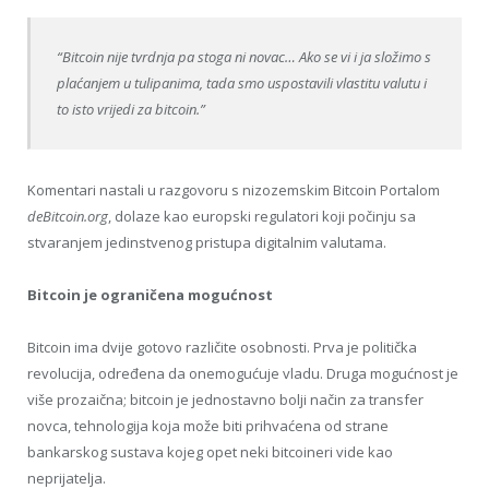
“Bitcoin nije tvrdnja pa stoga ni novac… Ako se vi i ja složimo s
plaćanjem u tulipanima, tada smo uspostavili vlastitu valutu i
to isto vrijedi za bitcoin.”
Komentari nastali u razgovoru s nizozemskim Bitcoin Portalom
deBitcoin.org
, dolaze kao europski regulatori koji počinju sa
stvaranjem jedinstvenog pristupa digitalnim valutama.
Bitcoin je ograničena mogućnost
Bitcoin ima dvije gotovo različite osobnosti. Prva je politička
revolucija, određena da onemogućuje vladu. Druga mogućnost je
više prozaična; bitcoin je jednostavno bolji način za transfer
novca, tehnologija koja može biti prihvaćena od strane
bankarskog sustava kojeg opet neki bitcoineri vide kao
neprijatelja.