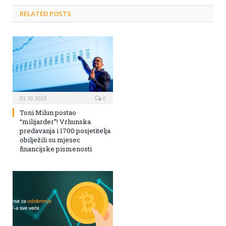
RELATED POSTS
03.10.2023
0
Toni Milun postao
“milijarder”! Vrhunska
predavanja i 1700 posjetitelja
obilježili su mjesec
financijske pismenosti