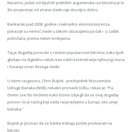
Naravno, jedan od ključnih političkih argumenata iza bitcoina je to
što povjerenje od strane vlade nije dovoljno dobro.
Bankarski pad 2008. godine i naknadno ekonomska kriza,
pokazali su nemoć vlade u takvim situacijama pa čak i u zaštiti
potrošača, prema nekim tvrdnjama.
Taj je događaj povezan s rastom popularnosti bitcoina, kako ljudi
gledaju na digitalnu valutu kao način kontroliranja njihovog novca
i čuvanja izvan dosega vlade.
U istom razgovoru, Chris Buijink, predsjednik Nizozemske
Udruge Banaka (NVB), nekako priznavši točku, rekao je: “Pa,
činimo sve što možemo kako bismo izbjegli da se ovaj događaj
ponovi i to je razlog koji sada raspravljamo u Europi, oko unije
banaka.”
Buijink je priznao da se banke trebaju početi privikavati na
bitcoin: