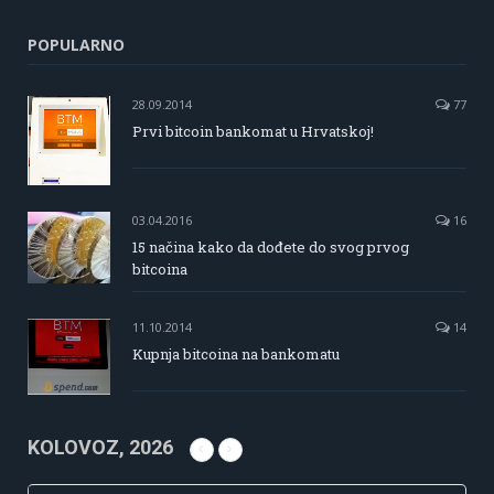
POPULARNO
28.09.2014
77
Prvi bitcoin bankomat u Hrvatskoj!
03.04.2016
16
15 načina kako da dođete do svog prvog
bitcoina
11.10.2014
14
Kupnja bitcoina na bankomatu
KOLOVOZ, 2026