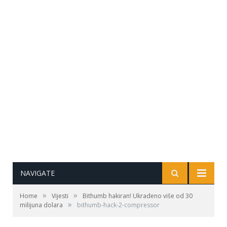
NAVIGATE
»
»
Home
Vijesti
Bithumb hakiran! Ukradeno više od 30
»
milijuna dolara
bithumb-hack-2-compressor