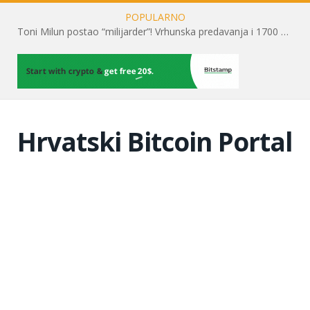
POPULARNO
Toni Milun postao “milijarder”! Vrhunska predavanja i 1700 posjetitelja obilježili su mjesec financijske pismenosti
Hrvatski Bitcoin Portal