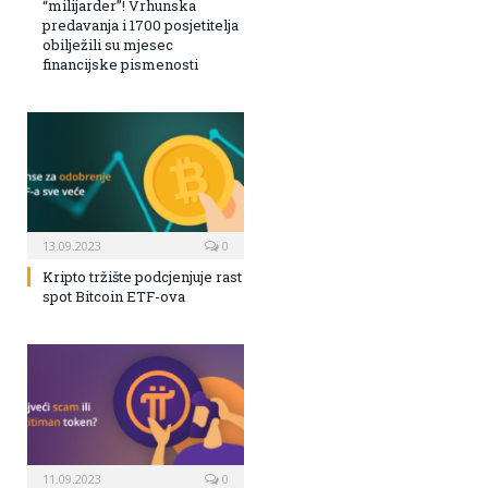
“milijarder”! Vrhunska
predavanja i 1700 posjetitelja
obilježili su mjesec
financijske pismenosti
13.09.2023
0
Kripto tržište podcjenjuje rast
spot Bitcoin ETF-ova
11.09.2023
0