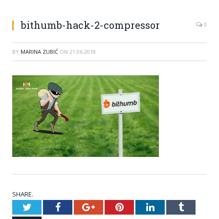
bithumb-hack-2-compressor
0
BY
MARINA ZUBIĆ
ON
21.06.2018
SHARE.
Twitter
Facebook
Google+
Pinterest
LinkedIn
Tumblr