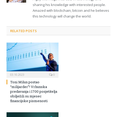
sharing his knowledge with interested people.
Amazed with blockchain, bitcoin and he believes
this technology will change the world.
RELATED POSTS
03.10.2023
0
Toni Milun postao
“milijarder”! Vrhunska
predavanja i 1700 posjetitelja
obilježili su mjesec
financijske pismenosti