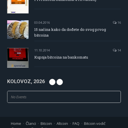
03.04.2016
16
15 načina kako da dođete do svog prvog
bitcoina
11.10.2014
14
Kupnja bitcoina na bankomatu
KOLOVOZ, 2026
No Events
Home
Članci
Bitcoin
Altcoin
FAQ
Bitcoin vodič