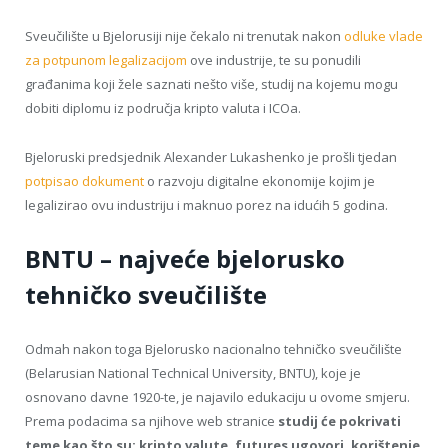
Sveučilište u Bjelorusiji nije čekalo ni trenutak nakon
odluke vlade
za potpunom legalizacijom
ove industrije, te su ponudili
građanima koji žele saznati nešto više, studij na kojemu mogu
dobiti diplomu iz područja kripto valuta i ICOa.
Bjeloruski predsjednik Alexander Lukashenko je prošli tjedan
potpisao dokument
o razvoju digitalne ekonomije kojim je
legalizirao ovu industriju i maknuo porez na idućih 5 godina.
BNTU – najveće bjelorusko
tehničko sveučilište
Odmah nakon toga Bjelorusko nacionalno tehničko sveučilište
(Belarusian National Technical University, BNTU), koje je
osnovano davne 1920-te, je najavilo edukaciju u ovome smjeru.
Prema podacima sa njihove web stranice
studij će pokrivati
teme kao što su: kripto valute, futures ugovori, korištenje