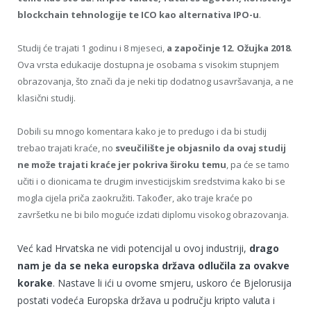
blockchain tehnologije te ICO kao alternativa IPO-u
.
Studij će trajati 1 godinu i 8 mjeseci,
a započinje 12. Ožujka 2018
.
Ova vrsta edukacije dostupna je osobama s visokim stupnjem
obrazovanja, što znači da je neki tip dodatnog usavršavanja, a ne
klasični studij.
Dobili su mnogo komentara kako je to predugo i da bi studij
trebao trajati kraće, no
sveučilište je objasnilo da ovaj studij
ne može trajati kraće jer pokriva široku temu
, pa će se tamo
učiti i o dionicama te drugim investicijskim sredstvima kako bi se
mogla cijela priča zaokružiti. Također, ako traje kraće po
završetku ne bi bilo moguće izdati diplomu visokog obrazovanja.
Već kad Hrvatska ne vidi potencijal u ovoj industriji,
drago
nam je da se neka europska država odlučila za ovakve
korake
. Nastave li ići u ovome smjeru, uskoro će Bjelorusija
postati vodeća Europska država u području kripto valuta i