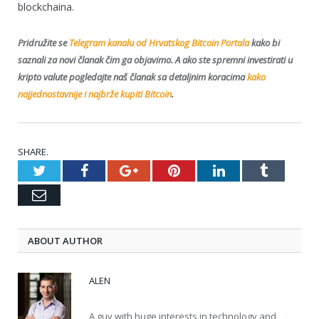
blockchaina.
Pridružite se
Telegram kanalu od Hrvatskog Bitcoin Portala
kako bi
saznali za novi članak čim ga objavimo. A a
ko ste spremni investirati u
kripto valute pogledajte naš članak sa detaljnim koracima
kako
najjednostavnije i najbrže kupiti Bitcoin
.
SHARE.
Twitter
Facebook
Google+
Pinterest
LinkedIn
Tumblr
Email
ABOUT AUTHOR
ALEN
A guy with huge interests in technology and