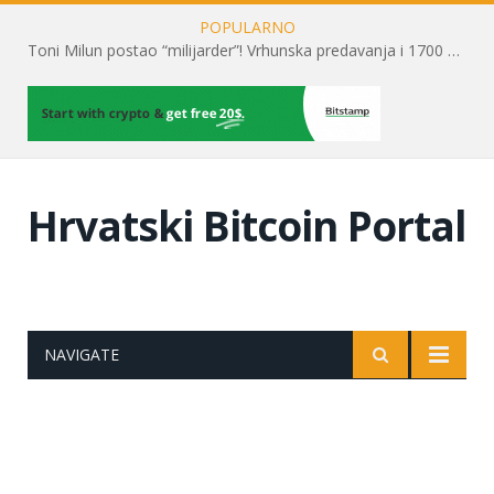
POPULARNO
Toni Milun postao “milijarder”! Vrhunska predavanja i 1700 posjetitelja obilježili su mjesec financijske pismenosti
Hrvatski Bitcoin Portal
NAVIGATE