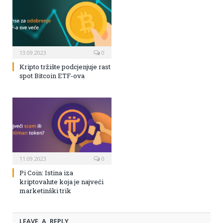
13.09.2023
0
Kripto tržište podcjenjuje rast
spot Bitcoin ETF-ova
11.09.2023
0
Pi Coin: Istina iza
kriptovalute koja je najveći
marketinški trik
LEAVE A REPLY